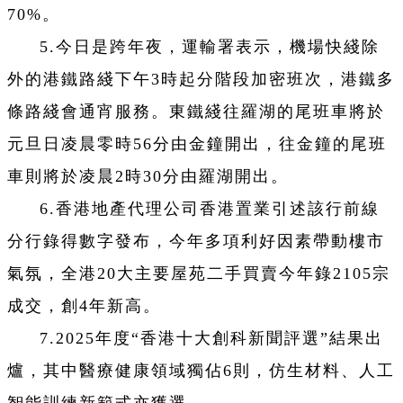
70%。
5.今日是跨年夜，運輸署表示，機場快綫除
外的港鐵路綫下午3時起分階段加密班次，港鐵多
條路綫會通宵服務。東鐵綫往羅湖的尾班車將於
元旦日凌晨零時56分由金鐘開出，往金鐘的尾班
車則將於凌晨2時30分由羅湖開出。
6.香港地產代理公司香港置業引述該行前線
分行錄得數字發布，今年多項利好因素帶動樓市
氣氛，全港20大主要屋苑二手買賣今年錄2105宗
成交，創4年新高。
7.2025年度“香港十大創科新聞評選”結果出
爐，其中醫療健康領域獨佔6則，仿生材料、人工