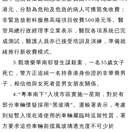
港元，分類為危殆及危急的病人可獲豁免收費；
非緊急放射科服務高端項目收費500港元等。醫
管局總行政經理李立業表示，醫院各項系統已完
成測試，醫護人員亦已接受培訓及演練，準備就
緒推行新收費模式。
3.觀塘樂華南邨發生謀殺案，一名35歲女子
死亡，警方正追緝一名持香港身份證的非華裔男
子，相信他與女死者是男女朋友關係。
4.“粵車南下”入境市區實施一星期，對於有
部分車輛懷疑採用“黑玻璃”。運輸署表示，考慮
到短暫入境在港使用的車輛屬臨時逗留性質，署
方要求這些車輛前擋風玻璃透光度不可少於