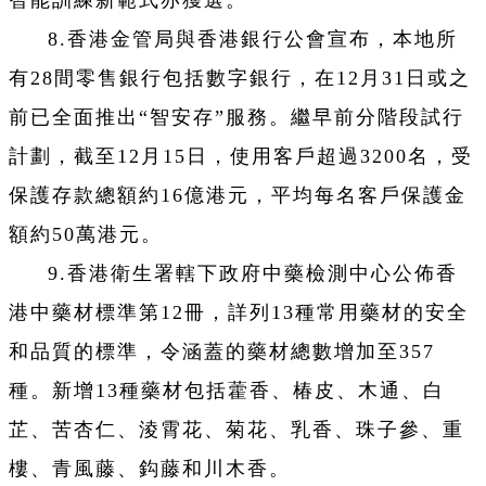
智能訓練新範式亦獲選。
8.香港金管局與香港銀行公會宣布，本地所
有28間零售銀行包括數字銀行，在12月31日或之
前已全面推出“智安存”服務。繼早前分階段試行
計劃，截至12月15日，使用客戶超過3200名，受
保護存款總額約16億港元，平均每名客戶保護金
額約50萬港元。
9.香港衛生署轄下政府中藥檢測中心公佈香
港中藥材標準第12冊，詳列13種常用藥材的安全
和品質的標準，令涵蓋的藥材總數增加至357
種。新增13種藥材包括藿香、椿皮、木通、白
芷、苦杏仁、淩霄花、菊花、乳香、珠子參、重
樓、青風藤、鈎藤和川木香。