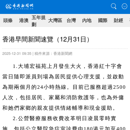
五年規
頭條
港澳
大灣區
台灣
內地
國際
財經
劃
香港早間新聞速覽（12月31日）
2025-12-31 09:35 | 稿件來源：香港新聞網
1.大埔宏福苑上月發生大火，香港紅十字會
當日隨即派員到場為居民提供心理支援，並啟動
為期兩個月的24小時熱線。目前已服務超過2500
人次，包括居民、家屬和消防救護等，也為外傭
和她們家鄉的親友提供情緒輔導和現金援助。
2.公營醫療服務收費改革明日凌晨零時實
施，包括公立醫院急症室診費由180港元加至400