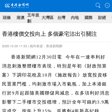
五年規
頭條
港澳
大灣區
台灣
內地
國際
財經
劃
香港樓價交投向上 多個豪宅沽出引關注
2025-12-30 11:53 | 稿件來源：香港新聞網
香港新聞網12月30日電 今年在一連串利好
消息刺激整體樓市表現，特別是年初《財政預算
案》下調印花稅及10月《施政報告》放寬投資移
民置業門檻，均刺激市場入市氣氛，加上本港銀
行於9月起跟隨美國聯儲局減息，在多項利好消息
影響下二手樓市交投穩增，預計全年可錄約3.9萬
宗成交，按年上升15%，並將創4年新高紀錄。