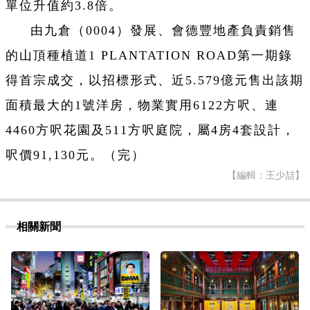
單位升值約3.8倍。
由九倉（0004）發展、會德豐地產負責銷售
的山頂種植道1 PLANTATION ROAD第一期錄
得首宗成交，以招標形式、近5.579億元售出該期
面積最大的1號洋房，物業實用6122方呎、連
4460方呎花園及511方呎庭院，屬4房4套設計，
呎價91,130元。（完）
【編輯：王少喆】
相關新聞