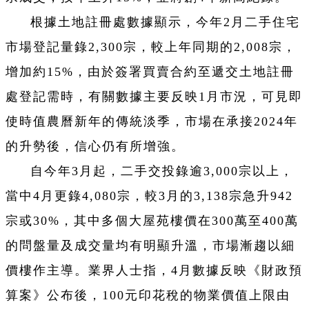
根據土地註冊處數據顯示，今年2月二手住宅
市場登記量錄2,300宗，較上年同期的2,008宗，
增加約15%，由於簽署買賣合約至遞交土地註冊
處登記需時，有關數據主要反映1月市況，可見即
使時值農曆新年的傳統淡季，市場在承接2024年
的升勢後，信心仍有所增強。
自今年3月起，二手交投錄逾3,000宗以上，
當中4月更錄4,080宗，較3月的3,138宗急升942
宗或30%，其中多個大屋苑樓價在300萬至400萬
的問盤量及成交量均有明顯升溫，市場漸趨以細
價樓作主導。業界人士指，4月數據反映《財政預
算案》公布後，100元印花稅的物業價值上限由