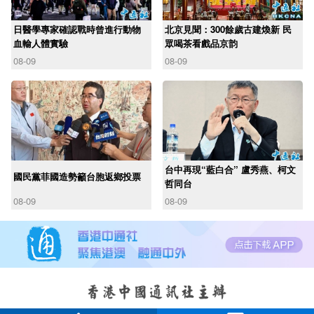
日醫學專家確認戰時曾進行動物
北京見聞：300餘歲古建煥新 民
血輸人體實驗
眾喝茶看戲品京韵
08-09
08-09
台中再現“藍白合” 盧秀燕、柯文
國民黨菲國造勢籲台胞返鄉投票
哲同台
08-09
08-09