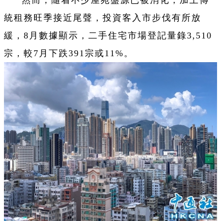
然而，隨着不少屋苑盤源已被消化，加上傳
統租務旺季接近尾聲，投資客入市步伐有所放
緩，8月數據顯示，二手住宅市場登記量錄3,510
宗，較7月下跌391宗或11%。