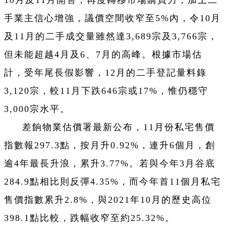
10月及11月開售，再度轉移市場購買力，加上二
手業主信心增強，議價空間收窄至5%內，令10月
及11月的二手成交量雖然達3,689宗及3,766宗，
但未能超越4月及6、7月的高峰。根據市場估
計，受年尾長假影響，12月的二手登記量料錄
3,120宗，較11月下跌646宗或17%，惟仍穩守
3,000宗水平。
差餉物業估價署最新公布，11月份私宅售價
指數報297.3點，按月升0.92%，連升6個月，創
逾4年最長升浪，累升3.77%。若與今年3月谷底
284.9點相比則反彈4.35%，而今年首11個月私宅
售價指數累升2.8%，與2021年10月的歷史高位
398.1點比較，跌幅收窄至約25.32%。