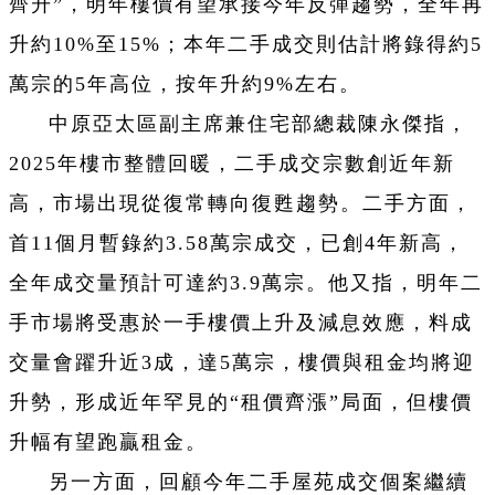
齊升”，明年樓價有望承接今年反彈趨勢，全年再
升約10%至15%；本年二手成交則估計將錄得約5
萬宗的5年高位，按年升約9%左右。
中原亞太區副主席兼住宅部總裁陳永傑指，
2025年樓市整體回暖，二手成交宗數創近年新
高，市場出現從復常轉向復甦趨勢。二手方面，
首11個月暫錄約3.58萬宗成交，已創4年新高，
全年成交量預計可達約3.9萬宗。他又指，明年二
手市場將受惠於一手樓價上升及減息效應，料成
交量會躍升近3成，達5萬宗，樓價與租金均將迎
升勢，形成近年罕見的“租價齊漲”局面，但樓價
升幅有望跑贏租金。
另一方面，回顧今年二手屋苑成交個案繼續