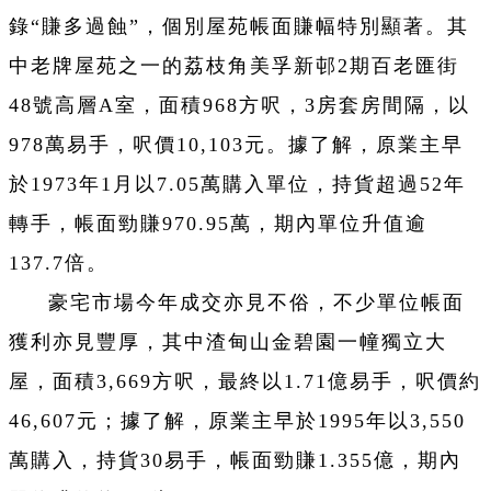
錄“賺多過蝕”，個別屋苑帳面賺幅特別顯著。其
中老牌屋苑之一的荔枝角美孚新邨2期百老匯街
48號高層A室，面積968方呎，3房套房間隔，以
978萬易手，呎價10,103元。據了解，原業主早
於1973年1月以7.05萬購入單位，持貨超過52年
轉手，帳面勁賺970.95萬，期內單位升值逾
137.7倍。
豪宅市場今年成交亦見不俗，不少單位帳面
獲利亦見豐厚，其中渣甸山金碧園一幢獨立大
屋，面積3,669方呎，最終以1.71億易手，呎價約
46,607元；據了解，原業主早於1995年以3,550
萬購入，持貨30易手，帳面勁賺1.355億，期內