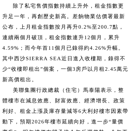
除了私宅售價指數持續上升外，租金指數更
升足一年，再創歷史新高。差餉物業估價署最新
公布，上月租金指數按月再升0.2%至200.7點，
連續兩個月破頂，租金指數連升12個月，累升
4.59%；而今年首11個月已錄得約4.26%升幅。
其中西沙SIERRA SEA近日進入收樓期，錄得不
少“收樓即租出”個案，一個3房戶以月租2.45萬元
新高價租出。
美聯集團行政總裁（住宅）馬泰陽表示，整
體樓市在減息效應、財富效應、經濟增長、政策
利好、租金上漲及庫存量減等6大利好樓市因素帶
動下，預期2026年樓市延續向好，進一步“量價