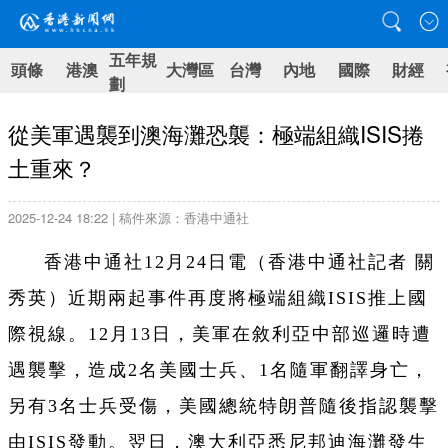
五年規
頭條
港澳
大灣區
台灣
內地
國際
財經
劃
從美軍遇襲到澳海灘恐襲：極端組織ISIS捲
土重來？
2025-12-24 18:22 | 稿件來源：香港中通社
香港中通社12月24日電（
香港中通社記者 關
秀英
）
近期兩起事件再度將極端組織ISIS推上國
際視線。12月13日，美軍在敘利亞中部巡邏時遭
遇襲擊，造成2名美國士兵、1名隨軍翻譯身亡，
另有3名士兵受傷，美國總統特朗普隨後指認襲擊
由ISIS發動。翌日，澳大利亞悉尼邦迪海灘發生