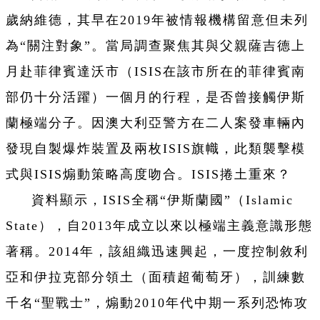
歲納維德，其早在2019年被情報機構留意但未列
為“關注對象”。當局調查聚焦其與父親薩吉德上
月赴菲律賓達沃市（ISIS在該市所在的菲律賓南
部仍十分活躍）一個月的行程，是否曾接觸伊斯
蘭極端分子。因澳大利亞警方在二人案發車輛內
發現自製爆炸裝置及兩枚ISIS旗幟，此類襲擊模
式與ISIS煽動策略高度吻合。ISIS捲土重來？
資料顯示，ISIS全稱“伊斯蘭國”（Islamic
State），自2013年成立以來以極端主義意識形態
著稱。2014年，該組織迅速興起，一度控制敘利
亞和伊拉克部分領土（面積超葡萄牙），訓練數
千名“聖戰士”，煽動2010年代中期一系列恐怖攻