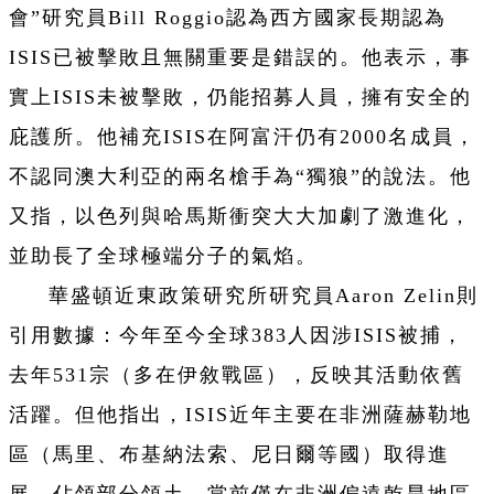
會”研究員Bill Roggio認為西方國家長期認為
ISIS已被擊敗且無關重要是錯誤的。他表示，事
實上ISIS未被擊敗，仍能招募人員，擁有安全的
庇護所。他補充ISIS在阿富汗仍有2000名成員，
不認同澳大利亞的兩名槍手為“獨狼”的說法。他
又指，以色列與哈馬斯衝突大大加劇了激進化，
並助長了全球極端分子的氣焰。
華盛頓近東政策研究所研究員Aaron Zelin則
引用數據：今年至今全球383人因涉ISIS被捕，
去年531宗（多在伊敘戰區），反映其活動依舊
活躍。但他指出，ISIS近年主要在非洲薩赫勒地
區（馬里、布基納法索、尼日爾等國）取得進