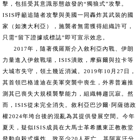
擊，包括受其意識形態啟發的“獨狼式”攻擊。
ISIS呼籲追隨者攻擊與美國一同轟炸其武裝的國
家（如澳大利亞），施襲者無需獲得組織許可，
只需“留下證據或標誌”即可宣示效忠。
2017年，隨著俄羅斯介入敘利亞內戰、伊朗
力量進入伊敘戰場，ISIS潰敗，摩蘇爾與拉卡等
大城市失守，領土幾近消滅。2019年10月27日，
其首領巴格達迪在美軍突襲中喪生，外界普遍推
測其已喪失大規模襲擊能力，組織轉趨沉寂。然
而，ISIS從未完全消失。敘利亞巴沙爾·阿薩德政
權2024年垮台後的混亂為其提供發展空間。今年
夏天，疑似ISIS成員在大馬士革希臘東正教教堂
發動自殺式爆炸，致至少20人死亡。其阿富汗分