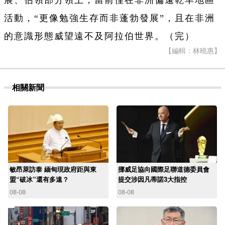
展、佔領部分領土，當前僅在非洲偏遠乾旱地區
活動，“更像勉強生存而非蓬勃發展”，且在非洲
的意識形態威望遠不及阿拉伯世界。（完）
【編輯：林曉惠】
相關新聞
敏昂萊訪泰 緬甸現政府距與東
挪威足協向國際足聯道德委員會
盟“破冰”還有多遠？
提交涉因凡蒂諾3大指控
08-08
08-08