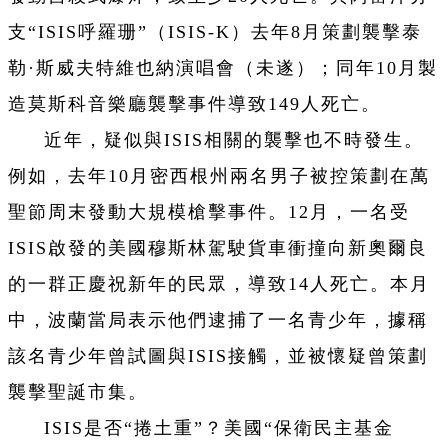
支“ISIS呼羅珊”（ISIS-K）去年8月策劃襲擊泰
勒·斯威夫特維也納演唱會（未遂）；同年10月製
造莫斯科音樂廳襲擊事件導致149人死亡。
近年，疑似與ISIS相關的襲擊也不時發生。
例如，去年10月密西根州兩名男子被控策劃在萬
聖節周末發動大規模槍擊事件。12月，一名受
ISIS啟發的美國穆斯林駕駛貨車衝撞向新奧爾良
的一群正慶祝新年的民眾，導致14人死亡。本月
中，波蘭當局表示他們逮捕了一名青少年，據稱
該名青少年曾試圖與ISIS接觸，並被懷疑曾策劃
襲擊聖誕市集。
ISIS是否“捲土重”？美國“保衛民主基金