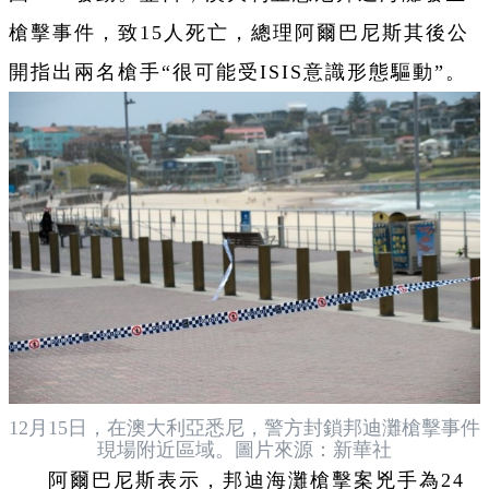
槍擊事件，致15人死亡，總理阿爾巴尼斯其後公
開指出兩名槍手“很可能受ISIS意識形態驅動”。
12月15日，在澳大利亞悉尼，警方封鎖邦迪灘槍擊事件
現場附近區域。圖片來源：新華社
阿爾巴尼斯表示，邦迪海灘槍擊案兇手為24