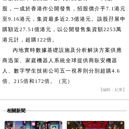
股，一成於香港作公開發售，招股價介乎7.1港元
至9.16港元，集資最多近2.3億港元。該股孖展申
購額近27.51億港元，以公開發售集資額2253萬
港元計，超購122倍。
內地實時數據基礎設施及分析解決方案供應
商迅策、家庭機器人系統全球提供商臥安機器
人、數字孿生技術公司五一視界則分別超購4.6
倍、215倍和172倍。（完）
【編輯：紀東】
相關新聞