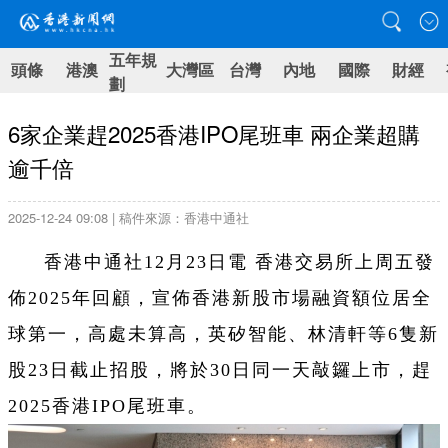
五年規
頭條
港澳
大灣區
台灣
內地
國際
財經
劃
6家企業趕2025香港IPO尾班車 兩企業超購
逾千倍
2025-12-24 09:08 | 稿件來源：香港中通社
香港中通社12月23日電 香港交易所上周五發
佈2025年回顧，宣佈香港新股市場融資額位居全
球第一，高處未算高，英矽智能、林清軒等6隻新
股23日截止招股，將於30日同一天敲鑼上市，趕
2025香港IPO尾班車。