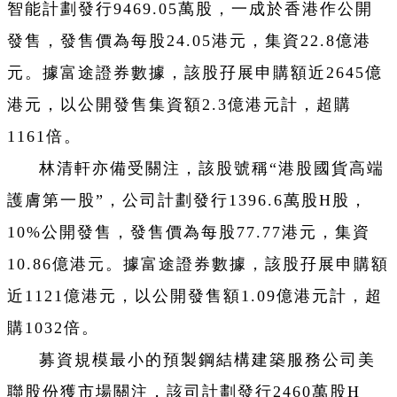
智能計劃發行9469.05萬股，一成於香港作公開
發售，發售價為每股24.05港元，集資22.8億港
元。據富途證券數據，該股孖展申購額近2645億
港元，以公開發售集資額2.3億港元計，超購
1161倍。
林清軒亦備受關注，該股號稱“港股國貨高端
護膚第一股”，公司計劃發行1396.6萬股H股，
10%公開發售，發售價為每股77.77港元，集資
10.86億港元。據富途證券數據，該股孖展申購額
近1121億港元，以公開發售額1.09億港元計，超
購1032倍。
募資規模最小的預製鋼結構建築服務公司美
聯股份獲市場關注，該司計劃發行2460萬股H