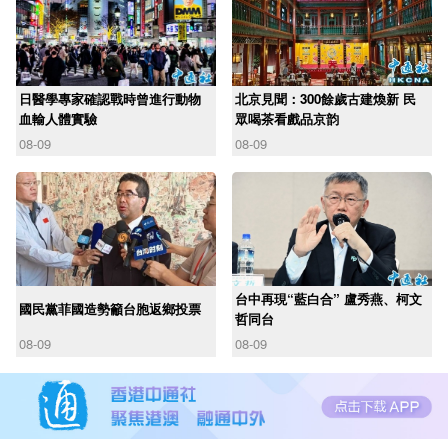
日醫學專家確認戰時曾進行動物
北京見聞：300餘歲古建煥新 民
血輸人體實驗
眾喝茶看戲品京韵
08-09
08-09
台中再現“藍白合” 盧秀燕、柯文
國民黨菲國造勢籲台胞返鄉投票
哲同台
08-09
08-09