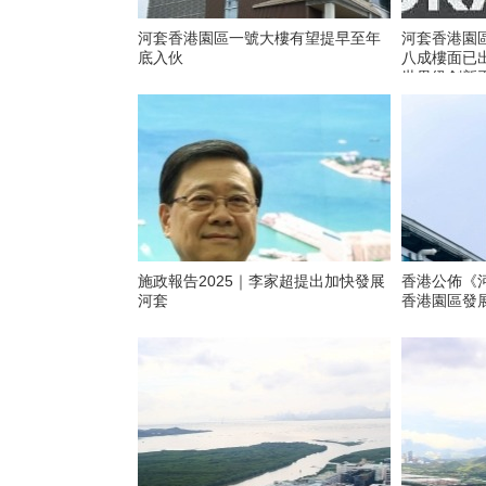
河套香港園區一號大樓有望提早至年
河套香港園
底入伙
八成樓面已
世界級創新
施政報告2025｜李家超提出加快發展
香港公佈《
河套
香港園區發