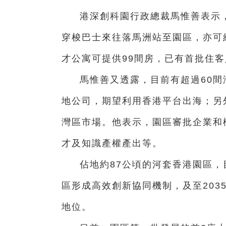
港深創科園行政總裁馬惟善表示
穿梭巴士來往落馬洲站至園區，亦可
才公寓可提供99間房，已有首批住
馬惟善又透露，目前有超過60間
地公司，期望利用香港平台出海；另
灣區市場。他表示，園區審批企業和
才及知識產權產出等。
佔地約87公頃的河套香港園區，
區形成高效創新協同機制，及至203
地位。