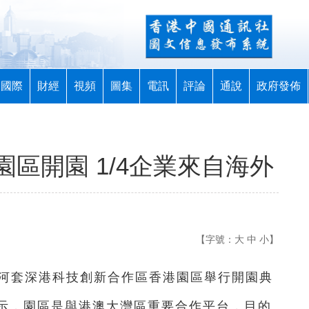
國際
財經
視頻
圖集
電訊
評論
通說
政府發佈
區開園 1/4企業來自海外
【字號：
大
中
小
】
日，河套深港科技創新合作區香港園區舉行開園典
示，園區是與港澳大灣區重要合作平台，目的