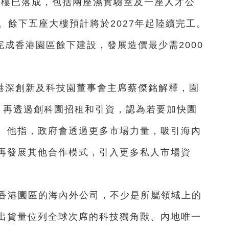
大樓已落成，包括兩座濕實驗室及一座人才公
。餘下五座大樓預計將於2027年起陸續完工。
成香港園區餘下建設，發展造價最少需2000
港深創新及科技園董事會主席蔡傑銘解釋，園
，再透過創科園招租和引資，認為若要加快園
。他指，政府會透過更多市場力量，吸引海內
再發展其他合作模式，引入更多私人市場資
套香港園區的海內外公司，不少是所屬領域上的
出貨量位列全球次席的科技獨角獸、內地唯一