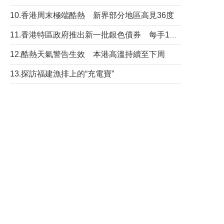
10.香港周末極端酷熱 新界部分地區高見36度
11.香港特區政府推出新一批銀色債券 每手1萬元保底息4.25厘
12.酷熱天氣警告生效 本港高溫持續至下周
13.探訪福建漁排上的“充電寶”