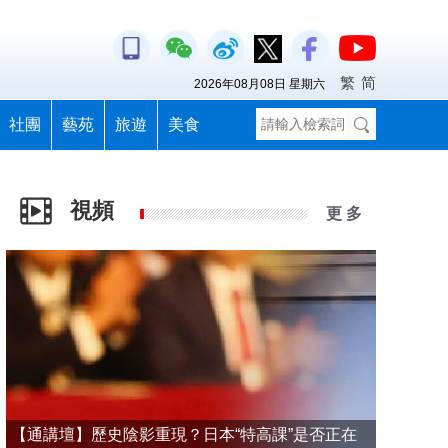
繁
简
2026年08月08日 星期六
社團
藝苑
旅遊
美食
視頻
更 多
【通講壇】歷史陰影重現？日本“特高課”是否正在