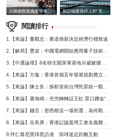
父親節民眾攜家帶眷出遊
探訪福建漁排上的“充電寶”
閱讀排行
1.【來論】董觀志：賽道煥新決定經濟行穩致遠
2.【解局】曹波：中國電網開始應用量子技術，以後會不再停電嗎？
3.【中通論壇】8名韓生闖美軍基地示威被捕 韓國年輕人反美情緒從何而來？
4.【來論】方璇：香港首個五年發展規劃應立足民生務實前行
5.【來論】陳士良：探析當前台灣民眾統一觀望心態的深層成因
6.【來論】屠海鳴：兜兜轉轉話王虹 眾口鑠金“一邊倒”
7.【來論】錢言：密西根這一場初選，為何戳中了兩黨最痛的神經？
8.【來論】岳長庚：香港記協濫用工會名義難逃法律制裁
9.拜仁慕尼黑球星訪港 與球迷近距離互動