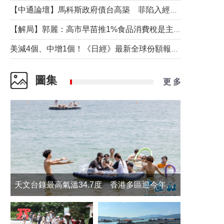
【中通論壇】馬科斯政府債台高築 菲陷入經濟困境與南海對抗惡循環？
【解局】郭麗：高市早苗推1%食品消費稅是主動作為還是被迫“飲鴆止渴”
美減4個、中增1個！《日經》最新全球份額報告透露了什麼？
圖集
更 多
天文台錄最高氣溫34.7度 香港多區迎今年最熱一天