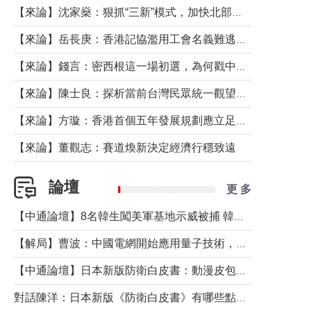
【來論】沈家燊：狠抓“三新”模式，加快北部都會區建設
【來論】岳長庚：香港記協濫用工會名義難逃法律制裁
【來論】錢言：密西根這一場初選，為何戳中了兩黨最痛的神經？
【來論】陳士良：探析當前台灣民眾統一觀望心態的深層成因
【來論】方璇：香港首個五年發展規劃應立足民生務實前行
【來論】董觀志：賽道煥新決定經濟行穩致遠
論壇
更 多
【中通論壇】8名韓生闖美軍基地示威被捕 韓國年輕人反美情緒從何而來？
【解局】曹波：中國電網開始應用量子技術，以後會不再停電嗎？
【中通論壇】日本新版防衛白皮書：動漫皮包藏不住軍國野心
對話陳洋：日本新版《防衛白皮書》有哪些點值得警惕？