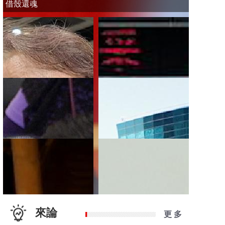
借殼還魂
來論
更 多