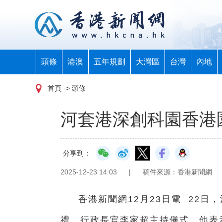
頭條
港澳
五年規劃
大灣區
台灣
內地
首頁
-> 頭條
河套港深創科園香港園
分享到：
2025-12-23 14:03
|
稿件來源：香港新聞網
香港新聞網12月23日電 22
禮。行政長官李家超主持儀式，他表