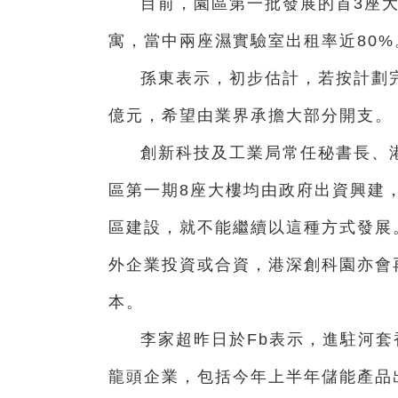
目前，園區第一批發展的首3座
寓，當中兩座濕實驗室出租率近80%
孫東表示，初步估計，若按計劃完
億元，希望由業界承擔大部分開支。
創新科技及工業局常任秘書長、
區第一期8座大樓均由政府出資興建
區建設，就不能繼續以這種方式發展
外企業投資或合資，港深創科園亦會
本。
李家超昨日於Fb表示，進駐河
龍頭企業，包括今年上半年儲能產品