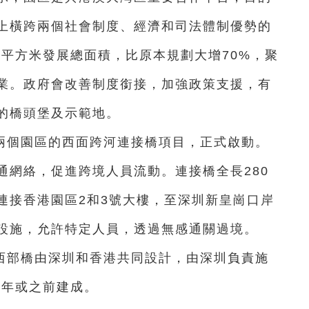
上橫跨兩個社會制度、經濟和司法體制優勢的
萬平方米發展總面積，比原本規劃大增70%，聚
業。政府會改善制度銜接，加強政策支援，有
的橋頭堡及示範地。
兩個園區的西面跨河連接橋項目，正式啟動。
通網絡，促進跨境人員流動。連接橋全長280
連接香港園區2和3號大樓，至深圳新皇崗口岸
設施，允許特定人員，透過無感通關過境。
西部橋由深圳和香港共同設計，由深圳負責施
7年或之前建成。