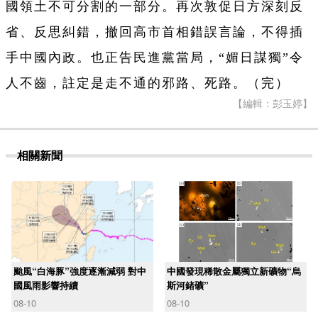
國領土不可分割的一部分。再次敦促日方深刻反
省、反思糾錯，撤回高市首相錯誤言論，不得插
手中國內政。也正告民進黨當局，“媚日謀獨”令
人不齒，註定是走不通的邪路、死路。（完）
【編輯：彭玉婷】
相關新聞
颱風“白海豚”強度逐漸減弱 對中
中國發現稀散金屬獨立新礦物“烏
國風雨影響持續
斯河鍺礦”
08-10
08-10