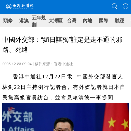
五年規
頭條
港澳
大灣區
台灣
內地
國際
財經
劃
中國外交部：“媚日謀獨”註定是走不通的邪
路、死路
2025-12-23 09:24 | 稿件來源：香港中通社
香港中通社12月22日電 中國外交部發言人
林劍22日主持例行記者會。有外媒記者就日本自
民黨高級官員訪台，並會見賴清德一事提問。