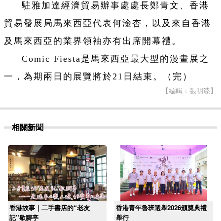
駐雅加達經濟貿易辦事處處長鄭青文、香港
貿易發展局馬來西亞代表何淦杏，以及來自香港
及馬來西亞的業界領袖亦有出席開幕禮。
Comic Fiesta是馬來西亞最大型的漫畫展之
一，為期兩日的展覽將於21日結束。（完）
【編輯：張明臻】
相關新聞
香港故事｜二手書店的“老友
香港青年魯班選舉2026頒獎典禮
記”歇腳亭
舉行