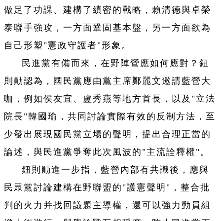
做足了功課、建構了縝密的戰略，賴清德與卓榮
泰聯手強攻，一方面鞏固基本盤，另一方面欲為
自己形塑"憲政守護者"形象。
民進黨有備而來，在野陣營應如何應對？鈕
則勛認為，國民黨應由黨主席鄭麗文邀請藍營大
咖，例如侯友宜、盧秀燕等地方首長，以及"立法
院長"韓國瑜，共同討論實際有效的反制方法，至
少發出展現國民黨立場的聲明，提出合理正當的
論述，與民進黨爭奪此次風波的"主流詮釋權"。
鈕則勛進一步指，藍營內部有共識後，應與
民眾黨討論建構在野聯盟的"護憲聲明"，整合批
判的火力并找回議題主導權，還可以強力動員組