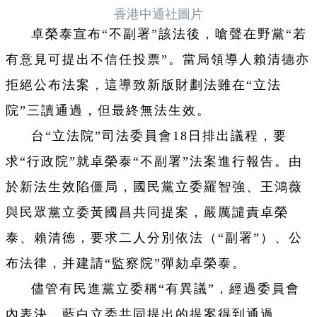
香港中通社圖片
卓榮泰宣布“不副署”該法後，嗆聲在野黨“若
有意見可提出不信任投票”。當局領導人賴清德亦
拒絕公布法案，這導致新版財劃法雖在“立法
院”三讀通過，但最終無法生效。
台“立法院”司法委員會18日排出議程，要
求“行政院”就卓榮泰“不副署”法案進行報告。由
於新法生效陷僵局，國民黨立委羅智強、王鴻薇
與民眾黨立委黃國昌共同提案，嚴厲譴責卓榮
泰、賴清德，要求二人分別依法（“副署”）、公
布法律，并建請“監察院”彈劾卓榮泰。
儘管有民進黨立委稱“有異議”，經過委員會
內表決，藍白立委共同提出的提案得到通過。