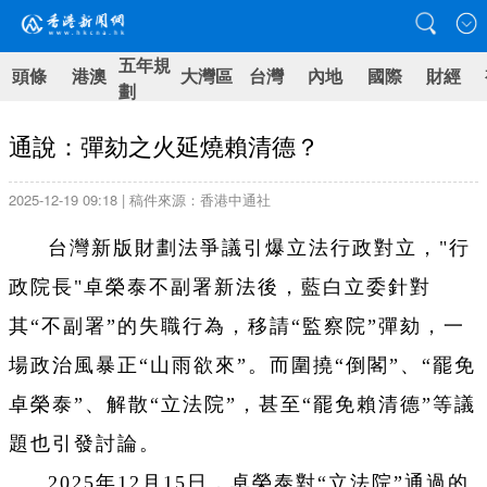
五年規
頭條
港澳
大灣區
台灣
內地
國際
財經
劃
通說：彈劾之火延燒賴清德？
2025-12-19 09:18 | 稿件來源：香港中通社
台灣新版財劃法爭議引爆立法行政對立，"行
政院長"卓榮泰不副署新法後，藍白立委針對
其“不副署”的失職行為，移請“監察院”彈劾，一
場政治風暴正“山雨欲來”。而圍撓“倒閣”、“罷免
卓榮泰”、解散“立法院”，甚至“罷免賴清德”等議
題也引發討論。
2025年12月15日，卓榮泰對“立法院”通過的