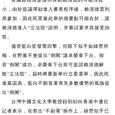
黃國昌很清楚成功彈劾賴清德的可能性較
小，由於提議彈劾進入審查程序後，賴清德需列
席參加，因此民眾黨此舉的側重點可能在於，讓
賴清德進入“立法院”說明，并嘗試要求其接受詢
答。
儘管藍白皆發聲回擊，但眼下似乎如綠營所
稱，在野黨不會提出"倒閣"讓卓榮泰下台。假
若"倒閣"成功，卓榮泰下台前可提請賴清德解
散"立法院"，屆時將重新舉行立委選舉，因此民
進黨認為，藍白不願冒著喪失多數優勢的風險提
出"倒閣"。
台灣中國文化大學教授鈕則勛向香港中通社
記者表示，在祭出"不副署"操作上，綠營似乎已