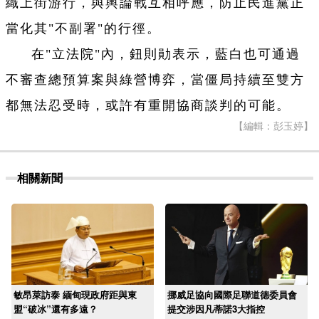
織上街游行，與輿論戰互相呼應，防止民進黨正
當化其"不副署"的行徑。
在"立法院"內，鈕則勛表示，藍白也可通過
不審查總預算案與綠營博弈，當僵局持續至雙方
都無法忍受時，或許有重開協商談判的可能。
【編輯：彭玉婷】
相關新聞
敏昂萊訪泰 緬甸現政府距與東
挪威足協向國際足聯道德委員會
盟“破冰”還有多遠？
提交涉因凡蒂諾3大指控