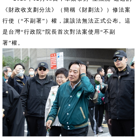
《財政收支劃分法》（簡稱《財劃法》）修法案
行使（“不副署”）權，讓該法無法正式公布。這
是台灣“行政院”院長首次對法案使用“不副
署”權。