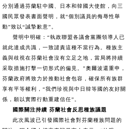
分別通過芬蘭駐中國、日本和韓國大使館，向三
國民眾發表書面聲明，就“個別議員的侮辱性舉
動”致以“誠摯歉意”。
聲明中明確：“執政聯盟各議會黨團領導人已
就此達成共識，一致譴責這種不當行為。種族主
義與歧視在芬蘭社會沒有立足之地，當局將持續
采取措施打擊一切形式的偏見。”奧爾波還重申，
芬蘭政府將致力於推動社會包容，確保所有族群
享有平等權利，“我們珍視與中日韓等國的友好關
係，願以實際行動重建信任”。
國際關注持續 芬蘭社會反思種族議題
此次風波已引發國際社會對芬蘭種族問題的