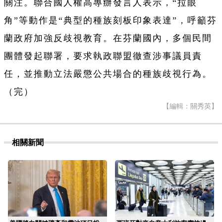
關注。聯合國人權高專辦發言人表示，“拉眼
角”等動作是“典型的種族刻板印象表達”，呼籲芬
蘭政府加強反歧視教育。在芬蘭國內，多個民間
團體發起聯署，要求執政聯盟徹查涉事議員責
任，並推動立法嚴懲公共場合的種族歧視行為。
（完）
【編輯：關秀英】
相關新聞