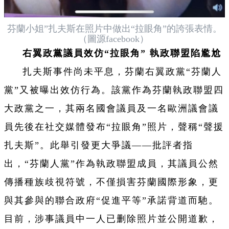
芬蘭小姐”扎夫斯在照片中做出“拉眼角”的誇張表情。
（圖源facebook）
右翼政黨議員效仿“拉眼角” 執政聯盟陷尷尬
扎夫斯事件尚未平息，芬蘭右翼政黨“芬蘭人
黨”又被曝出效仿行為。該黨作為芬蘭執政聯盟四
大政黨之一，其兩名國會議員及一名歐洲議會議
員先後在社交媒體發布“拉眼角”照片，聲稱“聲援
扎夫斯”。此舉引發更大爭議——批評者指
出，“芬蘭人黨”作為執政聯盟成員，其議員公然
傳播種族歧視符號，不僅損害芬蘭國際形象，更
與其參與的聯合政府“促進平等”承諾背道而馳。
目前，涉事議員中一人已删除照片並公開道歉，