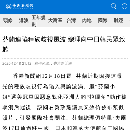
五年規
頭條
港澳
大灣區
台灣
內地
國際
財經
劃
芬蘭連陷種族歧視風波 總理向中日韓民眾致
歉
2025-12-18 21:12 | 稿件來源：香港新聞網
香港新聞網12月18日電 芬蘭近期因接連曝
光的種族歧視行為陷入輿論漩渦。繼“芬蘭小
姐”選美冠軍因惡意醜化亞洲人的“拉眼角”動作被
取消后冠後，該國右翼政黨議員又效仿發布類似
照片，引發國際社會關注。芬蘭總理佩特里·奧爾
波17日通過駐中國、日本和韓國大使館向三國民