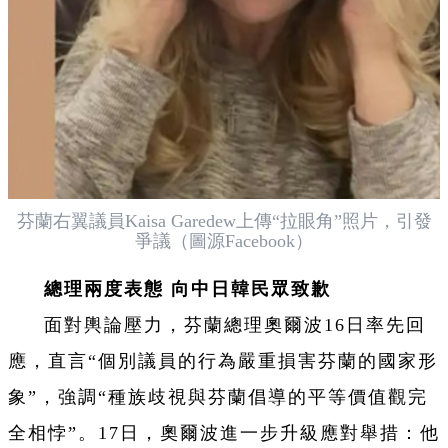
芬蘭右翼議員Kaisa Garedew上傳“拉眼角”照片，引發
爭議（圖源Facebook）
總理兩度表態 向中日韓民眾致歉
面對輿論壓力，芬蘭總理奧爾波16日率先回
應，直言“個別議員的行為嚴重損害芬蘭的國家形
象”，強調“種族歧視與芬蘭倡導的平等價值觀完
全相悖”。17日，奧爾波進一步升級應對舉措：他