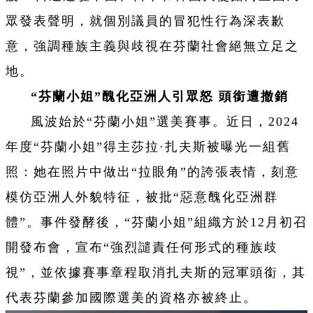
眾發表聲明，就個別議員的冒犯性行為深表歉
意，強調種族主義與歧視在芬蘭社會絕無立足之
地。
“芬蘭小姐”醜化亞洲人引眾怒 頭銜遭撤銷
風波始於“芬蘭小姐”選美賽事。近日，2024
年度“芬蘭小姐”得主莎拉·扎夫斯被曝光一組舊
照：她在照片中做出“拉眼角”的誇張表情，刻意
模仿亞洲人外貌特征，被批“惡意醜化亞洲群
體”。事件發酵後，“芬蘭小姐”組織方於12月初召
開發布會，宣布“強烈譴責任何形式的種族歧
視”，並依據賽事章程取消扎夫斯的冠軍頭銜，其
代表芬蘭參加國際選美的資格亦被終止。