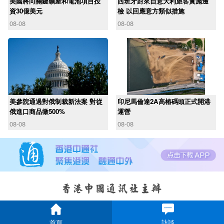
美國將向關鍵礦產和電池項目投
西班牙對來自意大利旅客實施邊
資30億美元
檢 以回應意方類似措施
08-08
08-08
美參院通過對俄制裁新法案 對從
印尼馬倫達2A高樁碼頭正式開港
俄進口商品徵500%
運營
08-08
08-08
首頁
訪談