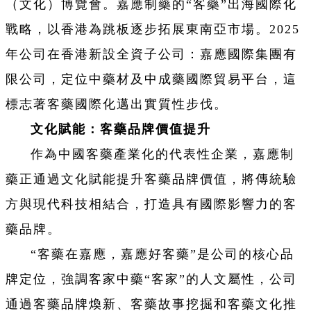
（文化）博覽會。嘉應制藥的“客藥”出海國際化
戰略，以香港為跳板逐步拓展東南亞市場。2025
年公司在香港新設全資子公司：嘉應國際集團有
限公司，定位中藥材及中成藥國際貿易平台，這
標志著客藥國際化邁出實質性步伐。
文化賦能：客藥品牌價值提升
作為中國客藥產業化的代表性企業，嘉應制
藥正通過文化賦能提升客藥品牌價值，將傳統驗
方與現代科技相結合，打造具有國際影響力的客
藥品牌。
“客藥在嘉應，嘉應好客藥”是公司的核心品
牌定位，強調客家中藥“客家”的人文屬性，公司
通過客藥品牌煥新、客藥故事挖掘和客藥文化推