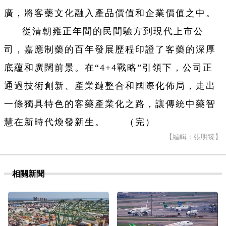
廣，將客藥文化融入產品價值和企業價值之中。
從清朝雍正年間的民間驗方到現代上市公
司，嘉應制藥的百年發展歷程印證了客藥的深厚
底蘊和廣闊前景。在“4+4戰略”引領下，公司正
通過技術創新、產業鏈整合和國際化佈局，走出
一條獨具特色的客藥產業化之路，讓傳統中藥智
慧在新時代煥發新生。 （完）
【編輯：張明臻】
相關新聞