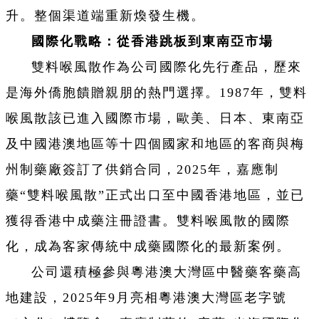
升。整個渠道端重新煥發生機。
國際化戰略：從香港跳板到東南亞市場
雙料喉風散作為公司國際化先行產品，歷來
是海外僑胞饋贈親朋的熱門選擇。1987年，雙料
喉風散該已進入國際市場，歐美、日本、東南亞
及中國港澳地區等十四個國家和地區的客商與梅
州制藥廠簽訂了供銷合同，2025年，嘉應制
藥“雙料喉風散”正式出口至中國香港地區，並已
獲得香港中成藥注冊證書。雙料喉風散的國際
化，成為客家傳統中成藥國際化的最新案例。
公司還積極參與粵港澳大灣區中醫藥客藥高
地建設，2025年9月亮相粵港澳大灣區老字號