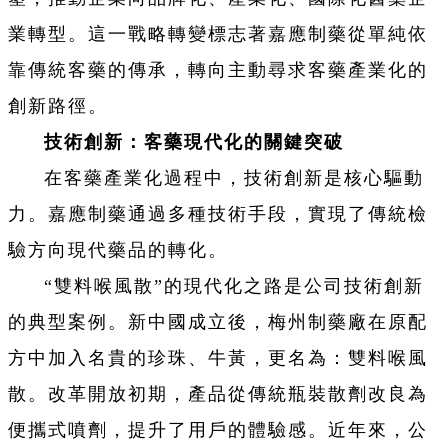
業轉型。這一戰略轉變標志著嘉應制藥從單純依
靠傳統客藥的傳承，轉向主動尋求客藥產業化的
創新路徑。
技術創新：客藥現代化的關鍵突破
在客藥產業化過程中，技術創新是核心驅動
力。嘉應制藥通過多種技術手段，實現了傳統檢
驗方向現代藥品的轉化。
“雙料喉風散”的現代化之路是公司技術創新
的典型案例。新中國成立後，梅州制藥廠在原配
方中加入名貴的珍珠、牛黃，更名為：雙料喉風
散。改革開放初期，產品從傳統瓶裝散劑改良為
便攜式噴劑，提升了用戶的體驗感。近年來，公