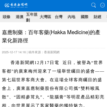
五年規
頭條
港澳
大灣區
台灣
內地
國際
財經
劃
嘉應制藥：百年客藥(Hakka Medicine)的產
業化新路徑
2025-12-17 14:16 | 稿件來源：香港新聞網
香港新聞網12月17日電 近日，被譽為“世界
客都”的廣東梅州迎來了一場舉世矚目的盛會——
第七屆世界客商大會。在這場全球客商矚目的盛
會上，廣東嘉應制藥股份有限公司攜“雙料喉風
散”、“固精參茸丸”、“龍腦膏”等明星產品精彩亮
相，向世界展示了客家醫藥的獨特魅力。