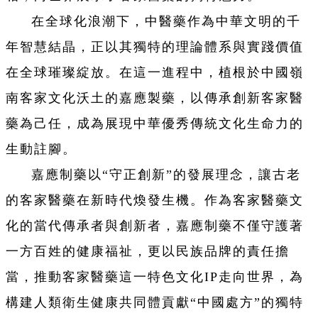
在全球化浪潮下，中醫藥作為中華文明的千
年智慧結晶，正以其獨特的理論體系與實踐價值
在全球璀璨綻放。在這一進程中，植根於中國嶺
南客家文化沃土的嘉應製藥，以傳承創新客家醫
藥為己任，成為展現中華優秀傳統文化生命力的
生動註腳。
嘉應制藥以“守正創新”的發展理念，讓古老
的客家醫藥在新時代煥發生機。作為客家醫藥文
化的當代傳承者與創新者，嘉應制藥不僅守護著
一方百姓的健康福祉，更以民族品牌的責任擔
當，推動客家醫藥這一特色文化IP走向世界，為
構建人類衛生健康共同體貢獻“中國處方”的獨特