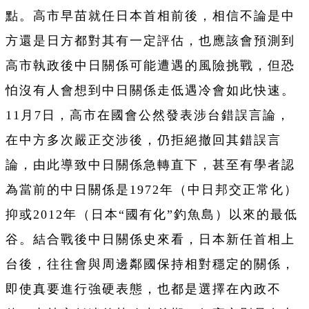
點。高市早苗就任日本首相前後，相信不論是中
方還是日方都對其有一定評估，也應該會預測到
高市執政後中日關係可能遭遇的風險挑戰，但恐
怕沒有人會想到中日關係走低遇冷會如此快速。
11月7日，高市在國會公然發表涉台錯誤言論，
在中方多次嚴正交涉後，仍拒絕撤回其錯誤言
論，由此導致中日關係急轉直下，甚至有學者認
為當前的中日關係是1972年（中日邦交正常化）
抑或2012年（日本“國有化”釣魚島）以來的最低
谷。結合戰後中日關係史來看，日本新任首相上
台後，往往會與周邊鄰國保持相對穩定的關係，
即使真要進行強硬表態，也都是選擇在內政不