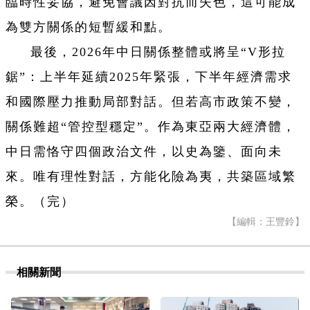
臨時性妥協，避免會議因對抗而失色，這可能成
為雙方關係的短暫緩和點。
最後，2026年中日關係整體或將呈“V形拉
鋸”：上半年延續2025年緊張，下半年經濟需求
和國際壓力推動局部對話。但若高市政策不變，
關係難超“管控型穩定”。作為東亞兩大經濟體，
中日需恪守四個政治文件，以史為鑒、面向未
來。唯有理性對話，方能化險為夷，共築區域繁
榮。（完）
【編輯：王豐鈴】
相關新聞