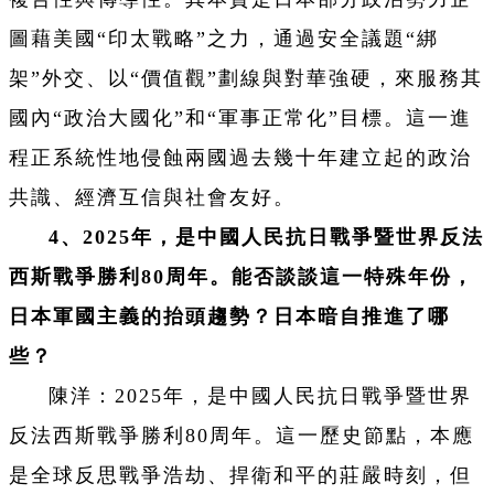
圖藉美國“印太戰略”之力，通過安全議題“綁
架”外交、以“價值觀”劃線與對華強硬，來服務其
國內“政治大國化”和“軍事正常化”目標。這一進
程正系統性地侵蝕兩國過去幾十年建立起的政治
共識、經濟互信與社會友好。
4、2025年，是
中國人民抗日戰爭暨世界反法
西斯戰爭勝利80周
年。能否談談這一特殊年份，
日本軍國主義的抬頭趨勢？日本暗自推進了哪
些？
陳洋：2025年，是中國人民抗日戰爭暨世界
反法西斯戰爭勝利80周年。這一歷史節點，本應
是全球反思戰爭浩劫、捍衛和平的莊嚴時刻，但