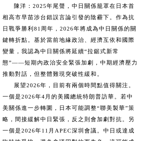
陳洋：2025年尾聲，中日關係籠罩在日本首
相高市早苗涉台錯誤言論引發的陰霾下。作為抗
日戰爭勝利81周年，2026年將成為中日關係的關
鍵轉折點。基於當前地緣政治、經濟互依和國際
變量，我認為中日關係將延續“拉鋸式新常
態”——短期內政治安全緊張加劇，中期經濟壓力
推動對話，但整體難現突破性緩和。
展望2026年，目前有兩個時間點值得關注。
一個是2026年4月的美國總統特朗普訪華。若中
美關係進一步轉圜，日本可能調整“聯美製華”策
略，間接緩解中日緊張，反之則會加劇對抗。另
一個是2026年11月APEC深圳會議。中日或達成