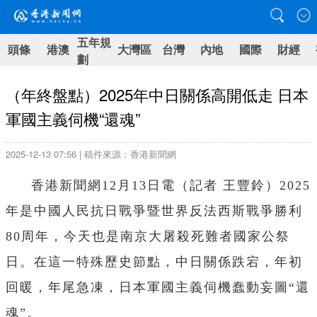
五年規
頭條
港澳
大灣區
台灣
內地
國際
財經
劃
（年終盤點）2025年中日關係高開低走 日本
軍國主義伺機“還魂”
2025-12-13 07:56 | 稿件來源：香港新聞網
香港新聞網12月13日電（
記者 王豐鈴
）
2025
年是中國人民抗日戰爭暨世界反法西斯戰爭勝利
80周年，今天也是南京大屠殺死難者國家公祭
日。在這一特殊歷史節點，中日關係跌宕，年初
回暖，年尾急凍，日本軍國主義伺機蠢動妄圖“還
魂”。