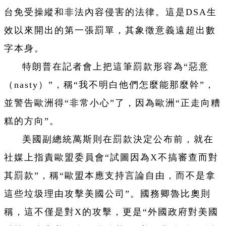
台免受操縱和非法內容侵害的法律。這是DSA生
效以來開出的第一張罰單，其象徵意義遠超出數
字本身。
特朗普在記者會上把這筆罰款形容為“惡意
（nasty）”，稱“我不明白他們怎麼能那麼幹”，
並警告歐洲得“非常小心”了，因為歐洲“正走向糟
糕的方向”。
美國副總統萬斯則在罰款決定公布前，就在
社媒上指責歐盟委員會“試圖因為X不搞審查而對
其罰款”，稱“歐盟本應支持言論自由，而不是拿
這些垃圾理由攻擊美國公司”。國務卿魯比奧則
稱，這不僅是對X的攻擊，更是“外國政府對美國