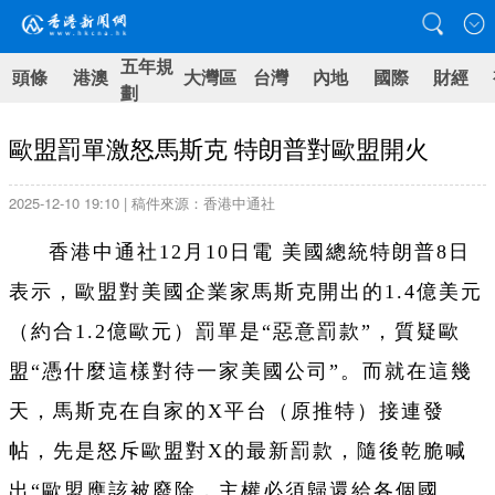
五年規
頭條
港澳
大灣區
台灣
內地
國際
財經
劃
歐盟罰單激怒馬斯克 特朗普對歐盟開火
2025-12-10 19:10 | 稿件來源：香港中通社
香港中通社12月10日電 美國總統特朗普8日
表示，歐盟對美國企業家馬斯克開出的1.4億美元
（約合1.2億歐元）罰單是“惡意罰款”，質疑歐
盟“憑什麼這樣對待一家美國公司”。而就在這幾
天，馬斯克在自家的X平台（原推特）接連發
帖，先是怒斥歐盟對X的最新罰款，隨後乾脆喊
出“歐盟應該被廢除，主權必須歸還給各個國