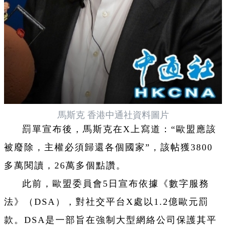
馬斯克 香港中通社資料圖片
罰單宣布後，馬斯克在X上寫道：“歐盟應該
被廢除，主權必須歸還各個國家”，該帖獲3800
多萬閱讀，26萬多個點讚。
此前，歐盟委員會5日宣布依據《數字服務
法》（DSA），對社交平台X處以1.2億歐元罰
款。DSA是一部旨在強制大型網絡公司保護其平