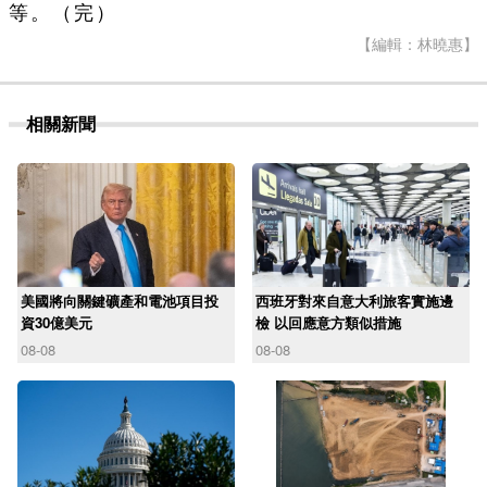
等。（完）
【編輯：林曉惠】
相關新聞
美國將向關鍵礦產和電池項目投
西班牙對來自意大利旅客實施邊
資30億美元
檢 以回應意方類似措施
08-08
08-08