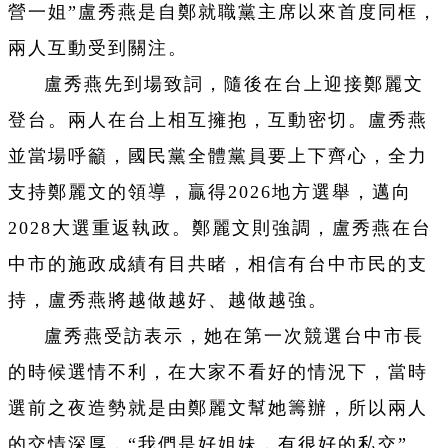
營一姐”盧秀燕是自鄭就職黨主席以來首度同框，
兩人互動受到關注。
盧秀燕先到場致詞，隨後在台上迎接鄭麗文
登台。兩人在台上相互擁抱，互動密切。盧秀燕
並當場呼籲，國民黨全體黨員要上下齊心，全力
支持鄭麗文的領導，贏得2026地方選舉，邁向
2028大選重返執政。鄭麗文則強調，盧秀燕在台
中市的施政成績有目共睹，相信有台中市民的支
持，盧秀燕將越做越好、越做越強。
盧秀燕受訪表示，她在第一次競選台中市長
的時候選情不利，在大家不看好的情況下，當時
選前之夜造勢就是由鄭麗文幫她籌辦，所以兩人
的交情深厚，“我們是好姐妹，有很好的私交”。