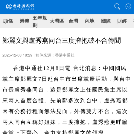
五年規
頭條
港澳
大灣區
台灣
內地
國際
財經
劃
鄭麗文與盧秀燕同台三度擁抱破不合傳聞
2025-12-08 18:29 | 稿件來源：香港中通社
香港中通社12月8日電 台北消息：中國國民
黨主席鄭麗文7日赴台中市出席黨慶活動，與台中
市長盧秀燕同台，這是鄭麗文上任國民黨主席以
來兩人首度合體。先前鄭多次到台中，盧秀燕都
因有公務行程而無法見面，外傳雙方不合，這次
兩人同台互稱好姐妹，三度擁抱，盧秀燕更呼籲
全黨上下齊心，全力支持鄭麗文的領導。