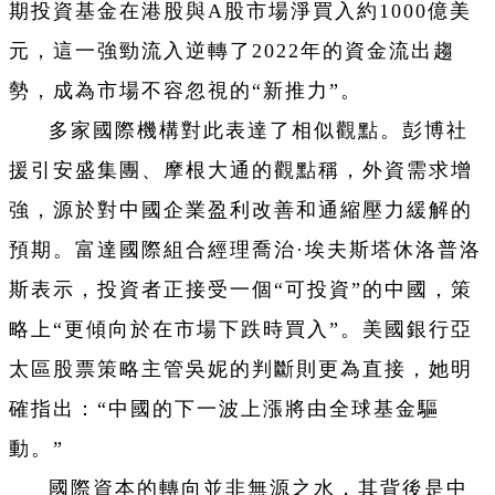
期投資基金在港股與A股市場淨買入約1000億美
元，這一強勁流入逆轉了2022年的資金流出趨
勢，成為市場不容忽視的“新推力”。
多家國際機構對此表達了相似觀點。彭博社
援引安盛集團、摩根大通的觀點稱，外資需求增
強，源於對中國企業盈利改善和通縮壓力緩解的
預期。富達國際組合經理喬治·埃夫斯塔休洛普洛
斯表示，投資者正接受一個“可投資”的中國，策
略上“更傾向於在市場下跌時買入”。美國銀行亞
太區股票策略主管吳妮的判斷則更為直接，她明
確指出：“中國的下一波上漲將由全球基金驅
動。”
國際資本的轉向並非無源之水，其背後是中