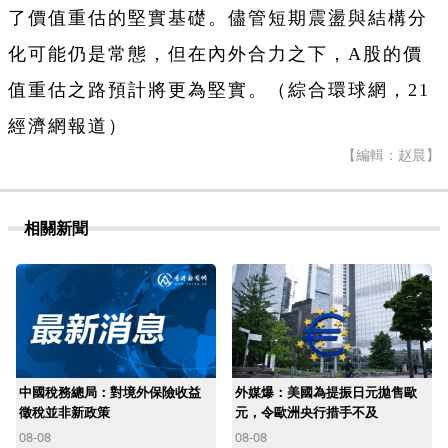
了價值重估的堅實基礎。儘管短期震盪與結構分
化可能仍是常態，但在內外合力之下，A股的價
值重估之路預計將更為堅實。（綜合環球網，21
經濟網報道）
【編輯：赵晨】
相關新聞
中國稅務總局：對境外保險收益
外媒爆：美國為提振日元拋售歐
徵稅並非新政策
元，令歐洲央行措手不及
08-08
08-08