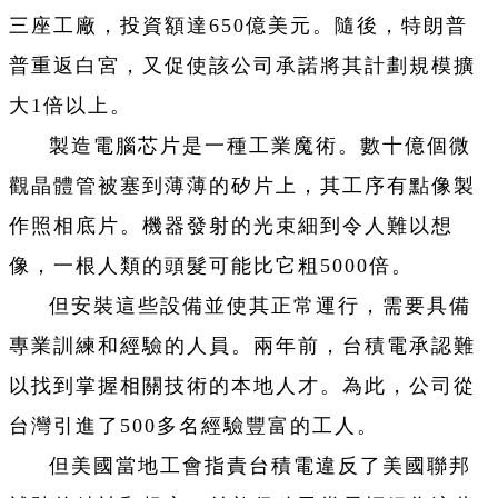
三座工廠，投資額達650億美元。隨後，特朗普
普重返白宮，又促使該公司承諾將其計劃規模擴
大1倍以上。
製造電腦芯片是一種工業魔術。數十億個微
觀晶體管被塞到薄薄的矽片上，其工序有點像製
作照相底片。機器發射的光束細到令人難以想
像，一根人類的頭髮可能比它粗5000倍。
但安裝這些設備並使其正常運行，需要具備
專業訓練和經驗的人員。兩年前，台積電承認難
以找到掌握相關技術的本地人才。為此，公司從
台灣引進了500多名經驗豐富的工人。
但美國當地工會指責台積電違反了美國聯邦