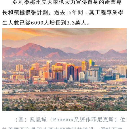
亞利桑那州立大學也大力宣傳自身的產業專
長和積極擴張計劃。過去15年間，其工程專業學
生人數已從6000人增長到3.3萬人。
（圖）鳳凰城（Phoenix又譯作菲尼克斯）位