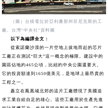
（圖）台積電位於亞利桑那州菲尼克斯的工
廠。台灣“中央社”資料圖
以下為編譯全文：
從索諾蘭沙漠的一片空地上拔地而起的芯片
工廠正在測試“巨大”這一概念的極限。建設中的
園區佔地約465公頃，比紐約中央公園還要大。
它的投資額達到1650億美元，是地球上最昂貴的
工程之一。
矗立在鳳凰城北郊的這片工廠體現了美國追
求工業自給自足的雄心。這些工廠用於生產先進