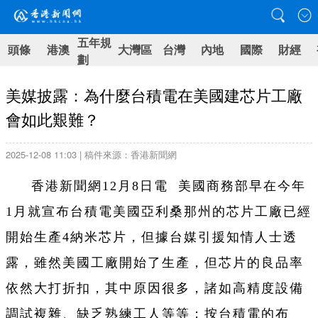
五年規
頭條
港澳
大灣區
台灣
內地
國際
財經
劃
美媒披露：為什麼台積電在美國建芯片工廠
會如此艱難？
2025-12-08 11:03 | 稿件來源：香港新聞網
香港新聞網12月8日電 美國商務部早在今年
1月就宣布台積電美國亞利桑那州的芯片工廠已經
開始生產4納米芯片，但據台媒引援知情人士透
露，雖然美國工廠開始了生產，但芯片的良品率
依然大打折扣，其中原因很多，諸如高精度設備
調試複雜、缺乏熟練工人等等；按台積電的布