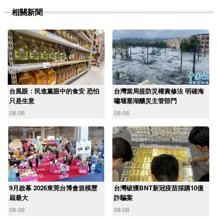
相關新聞
台風眼：民進黨眼中的食安 恐怕
台灣當局提防災權責修法 明確海
只是生意
嘯堰塞湖釀災主管部門
08-06
08-06
9月啟幕 2026東莞台博會規模歷
台灣破獲BNT新冠疫苗採購10億
屆最大
詐騙案
08-06
08-06