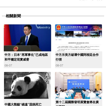
相關新聞
中方：日本“再軍事化”已成地區
中方斥美方破壞中國阿根廷合作
和平穩定現實威脅
行徑
08-07
08-07
第十二屆國際發明展覽會將在廣
中國大熊貓“磽遠”因病死亡