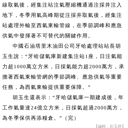
線取氣後，經集注站注氣壓縮機通過注採井注入
地下，冬季用氣高峰期從注採井取氣後，經集注
站處理外輸至西氣東輸管線，在季節調峰和應急
供氣中發揮著不可替代的關鍵作用。
中國石油塔里木油田公司牙哈處理站站長胡
玉生說：“牙哈儲氣庫新建集注站1座，日注氣能
力超1000萬立方米，日採氣能力超2000萬方，承
擔著西氣東輸管網的季節調峰、應急供氣等重要
任務，為西氣東輸提供重要保障。”
胡玉生還表示：“牙哈儲氣庫一期建成後，年
工作氣量達24億立方米，日採氣超過2000萬方，
為冬季保供再添糧倉。”（完）
【編輯：彭玉婷】