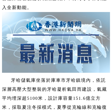
入全新動能。
牙哈儲氣庫坐落於庫車市牙哈鎮境內，依託
深層高壓大型整裝的牙哈凝析氣田而建設，氣藏
平均埋深超5100米，設計庫容量151.6億立方
米，採取夏注冬採模式，夏季從克輪線和克輪復