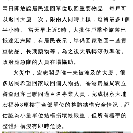
兩日開放讓居民返回單位取回重要物品，
每戶可
以返回大廈一次，限兩人同時上樓，逗留最多1個
半小時。 當天早上
近9時，大批住戶乘坐旅遊巴
抵達宏志閣，有居民表示，準備回家取回一些貴
重物品、長期藥物等，為之後天氣轉涼做準備。
政府應急隊的人員在場協助。
火災中，宏志閣是唯一未被波及的大廈，很
多居民希望回家取回個人物品。香港房屋局獨立
審查組亦已聯同過百名專業人員，完成視察大埔
宏福苑8座樓宇全部單位的整體結構安全情況，評
估認為小量單位結構損壞較嚴重，但所有樓宇的
整體結構沒有即時危險。