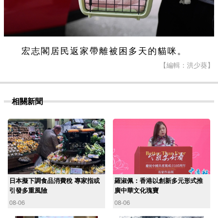
宏志閣居民返家帶離被困多天的貓咪。
【編輯：洪少葵】
相關新聞
日本擬下調食品消費稅 專家指或
羅淑佩：香港以創新多元形式推
引發多重風險
廣中華文化瑰寶
08-06
08-06