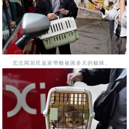
宏志閣居民返家帶離被困多天的貓咪。