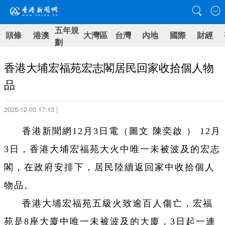
五年規
頭條
港澳
大灣區
台灣
內地
國際
財經
劃
香港大埔宏福苑宏志閣居民回家收拾個人物
品
2025-12-03 17:13 |
香港新聞網12月3日電
（圖文 陳奕啟 ）
12月
3日，香港大埔宏福苑大火中唯一未被波及的宏志
閣，在政府安排下，居民陸續返回家中收拾個人
物品。
香港大埔宏福苑五級火致逾百人傷亡，宏福
苑是8座大廈中唯一未被波及的大廈，3日起一連