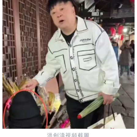
洪劍濤視頻截圖