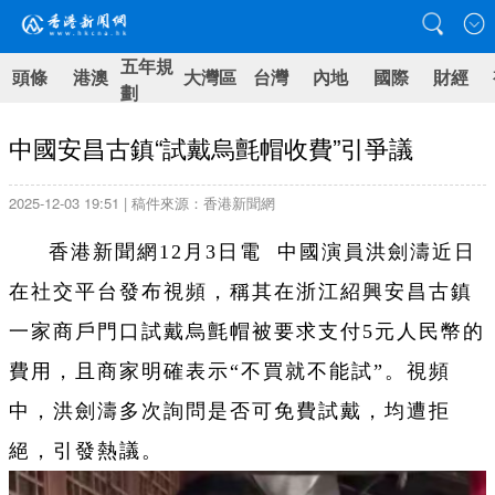
五年規
頭條
港澳
大灣區
台灣
內地
國際
財經
劃
中國安昌古鎮“試戴烏氈帽收費”引爭議
2025-12-03 19:51 | 稿件來源：香港新聞網
香港新聞網12月3日電 中國演員洪劍濤近日
在社交平台發布視頻，稱其在浙江紹興安昌古鎮
一家商戶門口試戴烏氈帽被要求支付5元人民幣的
費用，且商家明確表示“不買就不能試”。視頻
中，洪劍濤多次詢問是否可免費試戴，均遭拒
絕，引發熱議。