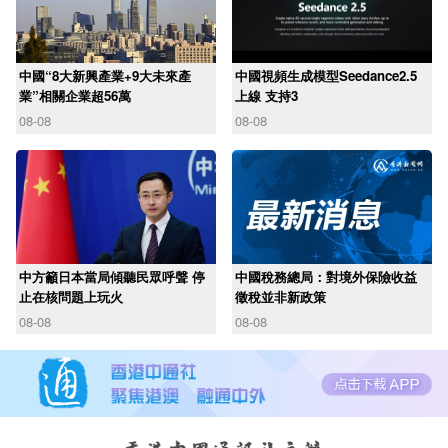
中國“8大新興產業+9大未來產
中國視頻生成模型Seedance2.5
業”相關企業超56萬
上線 支持3
08-08
08-08
中方籲日本當局傾聽民眾呼聲 停
中國稅務總局：對境外保險收益
止在核問題上玩火
徵稅並非新政策
08-08
08-08