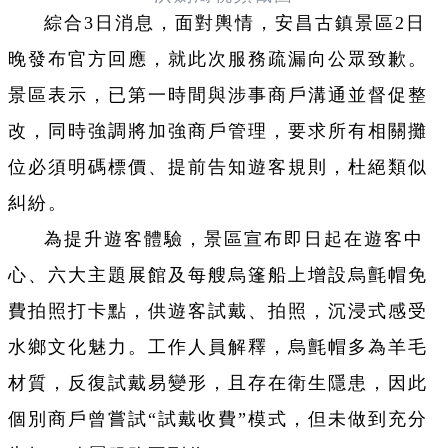
綜合3日消息，面對輿情，安昌古鎮景區2日
晚發布官方回應，就此次服務疏漏向公眾致歉。
景區表示，已第一時間與涉事商戶溝通並督促整
改，同時強調將加強商戶管理，要求所有相關攤
位必須明碼標價、提前告知遊客規則，杜絕類似
糾紛。
為提升遊客體驗，景區宣布即日起在遊客中
心、六大主題展館及每艘烏篷船上增設烏氈帽免
費拍照打卡點，供遊客試戴、拍照，沉浸式感受
水鄉文化魅力。工作人員解釋，烏氈帽多為羊毛
材質，反復試戴易變形，且存在衛生隱患，因此
個別商戶曾嘗試“試戴收費”模式，但未做到充分