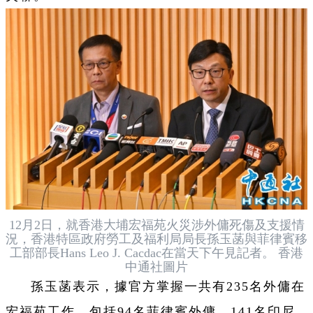
12月2日，就香港大埔宏福苑火災涉外傭死傷及支援情
況，香港特區政府勞工及福利局局長孫玉菡與菲律賓移
工部部長Hans Leo J. Cacdac在當天下午見記者。 香港
中通社圖片
孫玉菡表示，據官方掌握一共有235名外傭在
宏福苑工作，包括94名菲律賓外傭、141名印尼