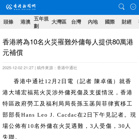
五年規
頭條
港澳
大灣區
台灣
內地
國際
財經
劃
香港將為10名火災罹難外傭每人提供80萬港
元補償
2025-12-02 21:27 | 稿件來源：香港中通社
香港中通社12月2日電（記者 陳卓儀）就香
港大埔宏福苑火災涉外傭死傷及支援情況，香港
特區政府勞工及福利局局長孫玉菡與菲律賓移工
部部長Hans Leo J. Cacdac在2日下午見記者。現
場公佈有10名外傭在火災遇難，3人受傷，30人
失聯。