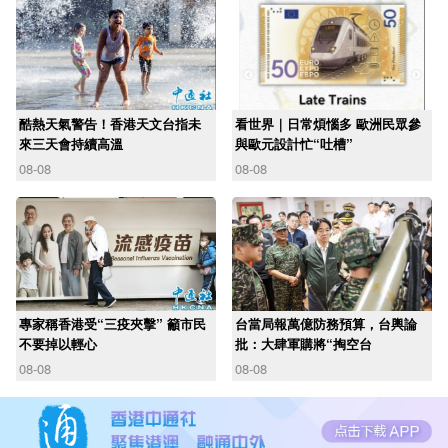
酷熱天氣警告！香港天文台指未
看世界｜日常煩惱多 歐洲民眾參
來三天會持續高溫
與歐元設計忙“吐槽”
08-08
08-08
專家稱香港受“三疫夾擊” 籲市民
台當局報萬億防務預算，台輿論
不要掉以輕心
批：大肆軍購將“掏空台
08-08
08-08