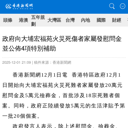
五年規
頭條
港澳
大灣區
台灣
內地
國際
財經
劃
政府向大埔宏福苑火災死傷者家屬發慰問金
並公佈4項特別補助
2025-12-01 21:09 | 稿件來源：香港新聞網
香港新聞網12月1日電 香港特區
政府12月1
日開始向大埔宏福苑火災死難者家屬發放20萬元
慰問金及5萬元殮葬金，首批涉及18宗死難者個
案。同時，政府正陸續發放5萬元的生活津貼予第
一批20個個案。
政府發言人表示，除上述慰問金、殮葬金、