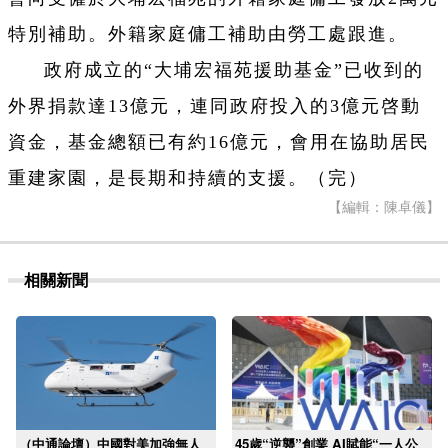
特別補助。外籍家庭傭工補助由勞工處跟進。
政府成立的“大埔宏福苑援助基金”已收到的
外界捐款達13億元，連同政府投入的3億元啓動
資金，基金總額已有約16億元，會用在協助居民
重建家園，是長期和持續的支援。（完）
【編輯：陳卓儀】
相關新聞
（中通論壇）中國對美加強無人
45歲“逆襲”創業 AI賦能“一人公