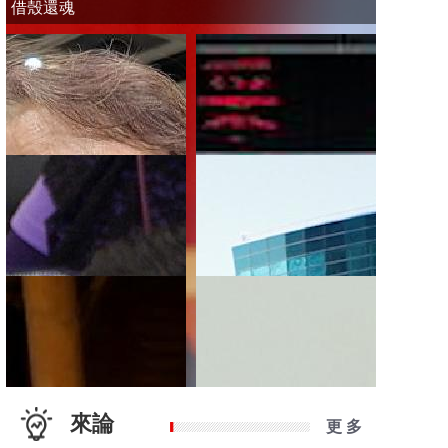
借殼還魂
來論
更 多