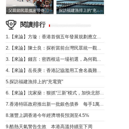
父親節民眾攜家帶眷出遊
探訪福建漁排上的“充電寶”
閱讀排行
1.【來論】方璇：香港首個五年發展規劃應立足民生務實前行
2.【來論】陳士良：探析當前台灣民眾統一觀望心態的深層成因
3.【來論】錢言：密西根這一場初選，為何戳中了兩黨最痛的神經？
4.【來論】岳長庚：香港記協濫用工會名義難逃法律制裁
5.探訪福建漁排上的“充電寶”
6.【來論】沈家燊：狠抓“三新”模式，加快北部都會區建設
7.香港特區政府推出新一批銀色債券 每手1萬元保底息4.25厘
8.滙豐上調香港今年經濟增長預測至4.5%
9.酷熱天氣警告生效 本港高溫持續至下周