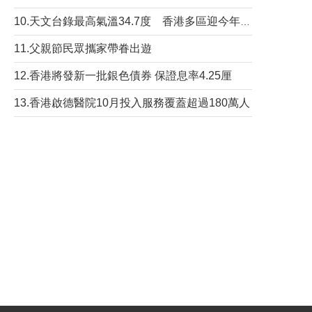
10.天文台錄最高氣溫34.7度 香港多區迎今年最熱一天
11.父親節民眾攜家帶眷出遊
12.香港將發新一批銀色債券 保證息率4.25厘
13.香港啟德醫院10月投入服務覆蓋超過180萬人