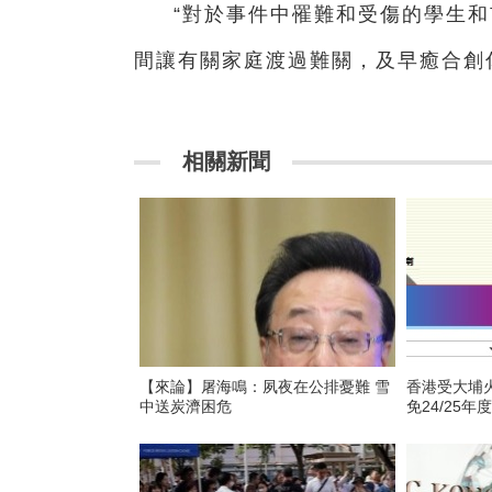
“對於事件中罹難和受傷的學生
間讓有關家庭渡過難關，及早癒合創
相關新聞
【來論】屠海鳴：夙夜在公排憂難 雪
香港受大埔
中送炭濟困危
免24/25