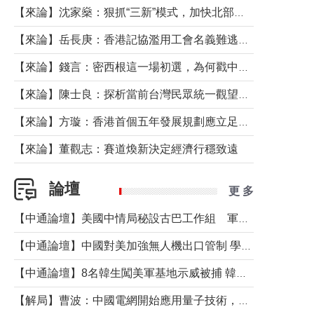
【來論】沈家燊：狠抓“三新”模式，加快北部都會區建設
【來論】岳長庚：香港記協濫用工會名義難逃法律制裁
【來論】錢言：密西根這一場初選，為何戳中了兩黨最痛的神經？
【來論】陳士良：探析當前台灣民眾統一觀望心態的深層成因
【來論】方璇：香港首個五年發展規劃應立足民生務實前行
【來論】董觀志：賽道煥新決定經濟行穩致遠
論壇
更 多
【中通論壇】美國中情局秘設古巴工作組 軍事行動箭在弦上？
【中通論壇】中國對美加強無人機出口管制 學者：貿易與安全考量兼有
【中通論壇】8名韓生闖美軍基地示威被捕 韓國年輕人反美情緒從何而來？
【解局】曹波：中國電網開始應用量子技術，以後會不再停電嗎？