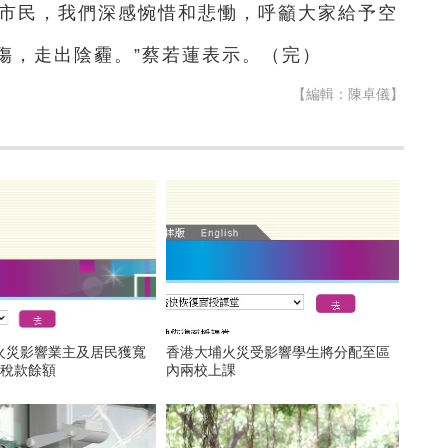
和市民，我們深感惋惜和悲慟，呼籲大家給予空
傷，走出陰霾。”蔡若蓮表示。（完）
【編輯：陳卓儀】
火災影響業主及居民獲寬
香港大埔火災受影響學生將分配至區
年度稅款餘額
內兩校上課