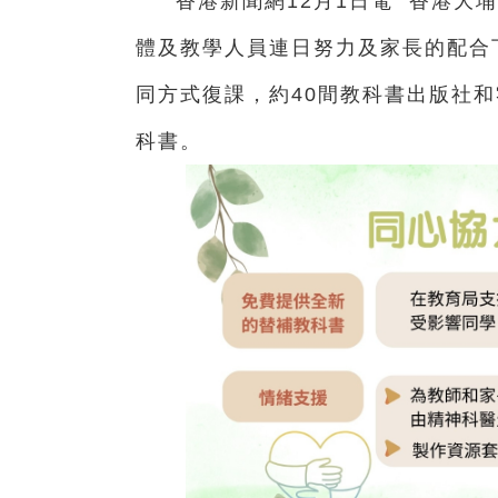
香港新聞網12月1日電 香港
大埔
體及教學人員連日努力及家長的配合
同方式復課，
約40間教科書出版社
科書
。