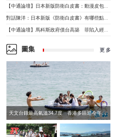
【中通論壇】日本新版防衛白皮書：動漫皮包藏不住軍國野心
對話陳洋：日本新版《防衛白皮書》有哪些點值得警惕？
【中通論壇】馬科斯政府債台高築 菲陷入經濟困境與南海對抗惡循環？
圖集
更 多
天文台錄最高氣溫34.7度 香港多區迎今年最熱一天