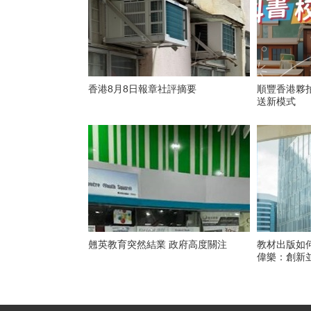
香港8月8日報章社評摘要
順豐香港夥
送新模式
翹英教育突然結業 政府高度關注
教材出版如
偉樂：創新