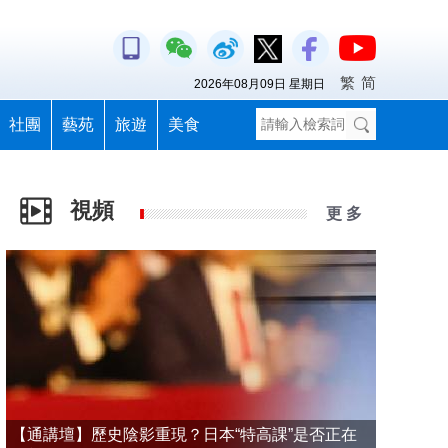
繁
简
2026年08月09日 星期日
社團
藝苑
旅遊
美食
視頻
更 多
【通講壇】歷史陰影重現？日本“特高課”是否正在