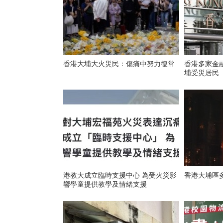
香港大埔大火災民：傷痛中努力復常
香港多家金
埔受災居民
港教大成立臨時支援中心 為受火災影
香港大埔區多
響學童提供教學及情緒支援