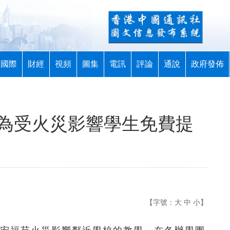
國際
財經
視頻
圖集
電訊
評論
通說
政府發佈
商為受火災影響學生免費提
【字號：
大
中
小
】