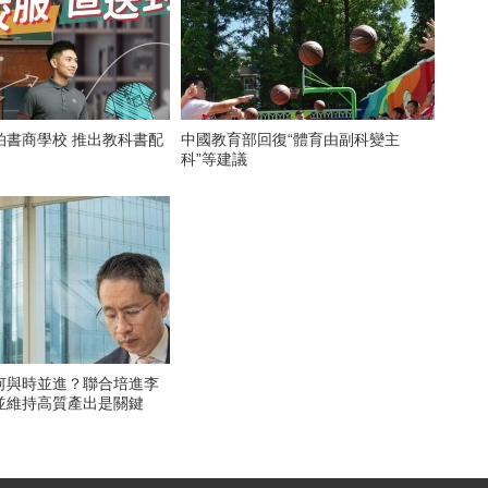
拍書商學校 推出教科書配
中國教育部回復“體育由副科變主
科”等建議
何與時並進？聯合培進李
並維持高質產出是關鍵