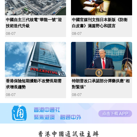
中國自主三代核電“華龍一號”迎
中國官媒刊文指日本新版《防衛
技術迭代升級
白皮書》滿篇野心和謊言
08-07
08-07
香港保險短期擾動不改變長期需
特朗普改口承認部分彈藥供應“相
求增長趨勢
對緊張”
08-07
08-07