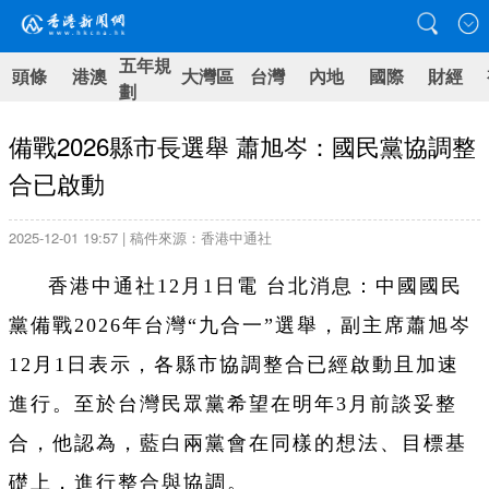
五年規
頭條
港澳
大灣區
台灣
內地
國際
財經
劃
備戰2026縣市長選舉 蕭旭岑：國民黨協調整
合已啟動
2025-12-01 19:57 | 稿件來源：香港中通社
香港中通社12月1日電 台北消息：中國國民
黨備戰2026年台灣“九合一”選舉，副主席蕭旭岑
12月1日表示，各縣市協調整合已經啟動且加速
進行。至於台灣民眾黨希望在明年3月前談妥整
合，他認為，藍白兩黨會在同樣的想法、目標基
礎上，進行整合與協調。