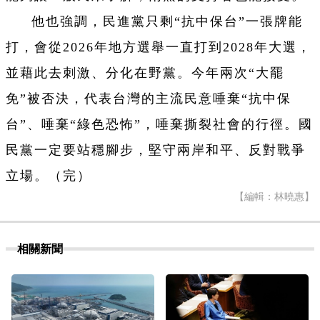
他也強調，民進黨只剩“抗中保台”一張牌能
打，會從2026年地方選舉一直打到2028年大選，
並藉此去刺激、分化在野黨。今年兩次“大罷
免”被否決，代表台灣的主流民意唾棄“抗中保
台”、唾棄“綠色恐怖”，唾棄撕裂社會的行徑。國
民黨一定要站穩腳步，堅守兩岸和平、反對戰爭
立場。（完）
【編輯：林曉惠】
相關新聞