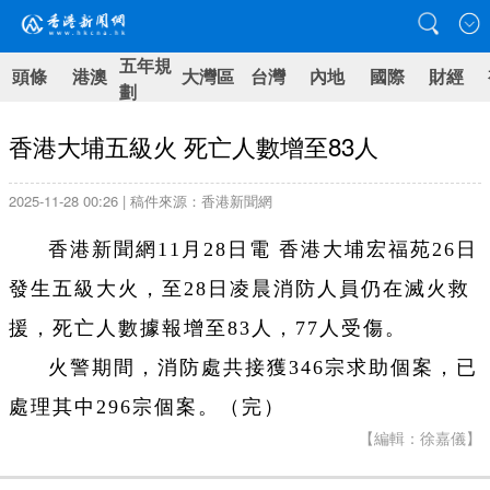
五年規
頭條
港澳
大灣區
台灣
內地
國際
財經
劃
香港大埔五級火 死亡人數增至83人
2025-11-28 00:26 | 稿件來源：香港新聞網
香港新聞網11月28日電 香港大埔宏福苑26日
發生五級大火，至28日凌晨消防人員仍在滅火救
援，死亡人數據報增至83人，77人受傷。
火警期間，消防處共接獲346宗求助個案，已
處理其中296宗個案。
（完）
【編輯：徐嘉儀】