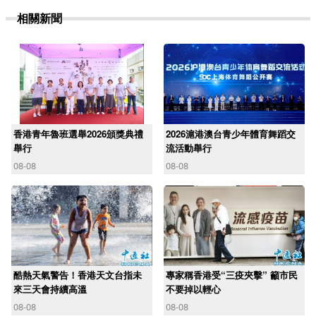
相關新聞
香港青年魯班選舉2026頒獎典禮
2026滬港澳台青少年體育舞蹈交
舉行
流活動舉行
08-08
08-08
酷熱天氣警告！香港天文台指未
專家稱香港受“三疫夾擊” 籲市民
來三天會持續高溫
不要掉以輕心
08-08
08-08