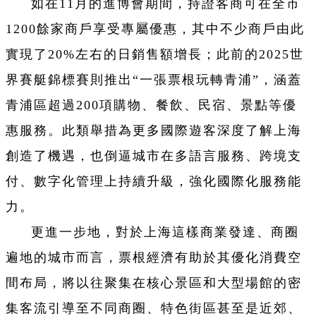
如在11月的進博會期間，持證客商可在全市
1200餘家商戶享受專屬優惠，其中不少商戶由此
實現了20%左右的日銷售額增長；此前的2025世
界賽艇錦標賽則推出“一張票根玩轉青浦”，涵蓋
青浦區超過200項購物、餐飲、民宿、景點等優
惠服務。此類舉措為更多國際遊客深度了解上海
創造了機遇，也倒逼城市在多語言服務、跨境支
付、數字化管理上持續升級，強化國際化服務能
力。
更進一步地，對於上海這樣商業發達、商圈
遍地的城市而言，票根經濟有助於其優化消費空
間布局，將以往聚集在核心景區和大型場館的密
集客流引導至不同商圈、特色街區甚至是近郊、