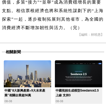
價值，多策“接力”“並舉”成為消費穩增長的重要
支點。相信票根經濟也將和系統性謀劃下的“上海
探索”一起，逐步複制拓展到其他省市，為全國的
消費經濟不斷增加韌性與活力。（完）
【編輯：林曉惠】
相關新聞
中國“8大新興產業+9大未來產
中國視頻生成模型Seedance2.5
業”相關企業超56萬
上線 支持3
08-08
08-08