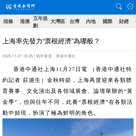
五年規
頭條
港澳
大灣區
台灣
內地
國際
財經
劃
上海率先發力“票根經濟”為哪般？
2025-11-27 18:35 | 稿件來源：香港中通社
香港中通社上海11月27日電 （
香港中通社特
約記者 莊滬生
）
金秋時節，上海再度迎來各類體
育賽事、文化演出及各領域展會、論壇舉辦的“黃
金季”，但與往年不同，此番“票根經濟”在各類活
動中頻現，扮演了極為鮮明的角色。