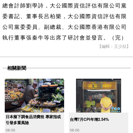
總會計師劉學詩，大公國際資信評估有限公司黨
委書記、董事長呂柏樂，大公國際資信評估有限
公司黨委委員、副總裁、大公國際香港有限公司
執行董事張秦牛等出席了研討會並發言。（完）
【編輯：王少喆】
相關新聞
日本擬下調食品消費稅 專家指或
台灣7月CPI年增2.54%
引發多重風險
08-06
08-06