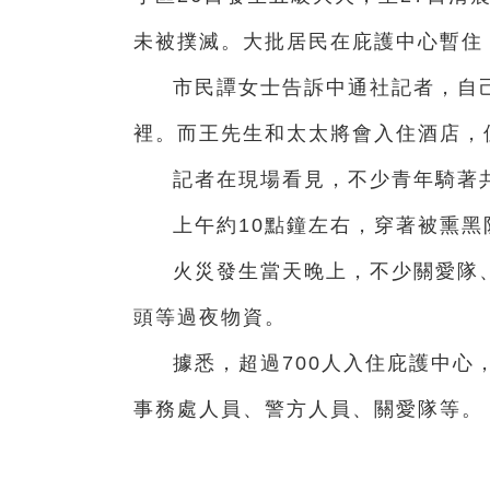
未被撲滅。大批居民在庇護中心暫住
市民譚女士告訴中通社記者，自
裡。而王先生和太太將會入住酒店，
記者在現場看見，不少青年騎著
上午約10點鐘左右，穿著被熏
火災發生當天晚上，不少關愛隊
頭等過夜物資。
據悉，超過700人入住庇護中心
事務處人員、警方人員、關愛隊等。