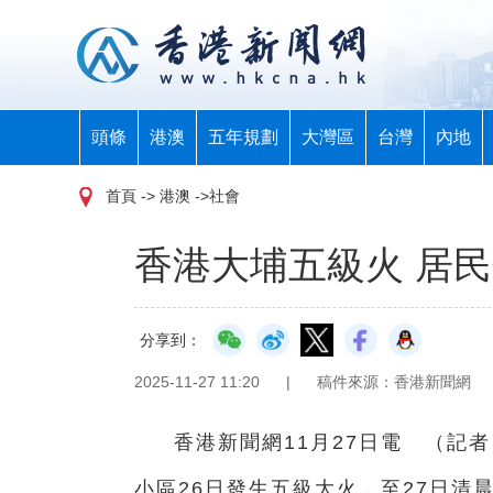
頭條
港澳
五年規劃
大灣區
台灣
內地
首頁
-> 港澳 ->社會
香港大埔五級火 居
分享到：
2025-11-27 11:20
|
稿件來源：香港新聞網
香港新聞網11月27日電 （記
小區26日發生五級大火，至27日清