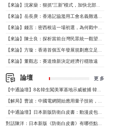
【來論】沈家燊：狠抓“三新”模式，加快北部都會區建設
【來論】岳長庚：香港記協濫用工會名義難逃法律制裁
【來論】錢言：密西根這一場初選，為何戳中了兩黨最痛的神經？
【來論】陳士良：探析當前台灣民眾統一觀望心態的深層成因
【來論】方璇：香港首個五年發展規劃應立足民生務實前行
【來論】董觀志：賽道煥新決定經濟行穩致遠
論壇
更 多
【中通論壇】8名韓生闖美軍基地示威被捕 韓國年輕人反美情緒從何而來？
【解局】曹波：中國電網開始應用量子技術，以後會不再停電嗎？
【中通論壇】日本新版防衛白皮書：動漫皮包藏不住軍國野心
對話陳洋：日本新版《防衛白皮書》有哪些點值得警惕？