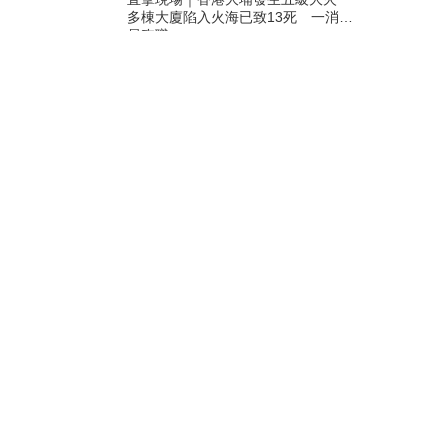
多棟大廈陷入火海已致13死 一消防
員殉職