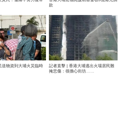
款
民送物資到大埔火災臨時
記者直擊 | 香港大埔逃出火場居民難
掩悲傷：很擔心街坊……