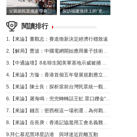
父親節民眾攜家帶眷出遊
探訪福建漁排上的“充電寶”
閱讀排行
1.【來論】董觀志：賽道煥新決定經濟行穩致遠
2.【解局】曹波：中國電網開始應用量子技術，以後會不再停電嗎？
3.【中通論壇】8名韓生闖美軍基地示威被捕 韓國年輕人反美情緒從何而來？
4.【來論】方璇：香港首個五年發展規劃應立足民生務實前行
5.【來論】陳士良：探析當前台灣民眾統一觀望心態的深層成因
6.【來論】屠海鳴：兜兜轉轉話王虹 眾口鑠金“一邊倒”
7.【來論】錢言：密西根這一場初選，為何戳中了兩黨最痛的神經？
8.【來論】岳長庚：香港記協濫用工會名義難逃法律制裁
9.拜仁慕尼黑球星訪港 與球迷近距離互動