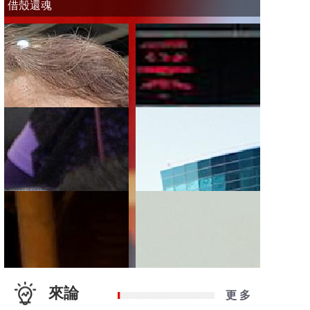
借殼還魂
來論
更 多