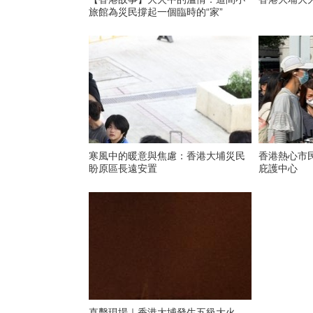
旅館為災民撐起一個臨時的“家”
寒風中的暖意與焦慮：香港大埔災民
香港熱心市
盼原區長遠安置
庇護中心
直擊現場｜香港大埔發生五級大火