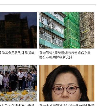
援助基金已收到外界捐款
香港調查6屋苑棚網涉行使虛假文書
將公布棚網採樣新安排
火災民：傷痛中努力復常
香港大埔宏福苑援助基金收8億港元捐