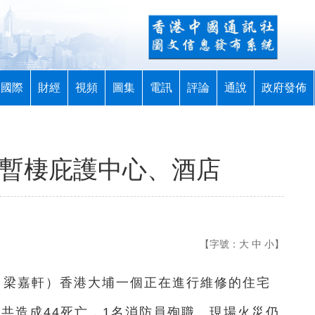
國際
財經
視頻
圖集
電訊
評論
通說
政府發佈
民暫棲庇護中心、酒店
【字號：
大
中
小
】
者 梁嘉軒）香港大埔一個正在進行維修的住宅
晨共造成44死亡，1名消防員殉職。現場火災仍