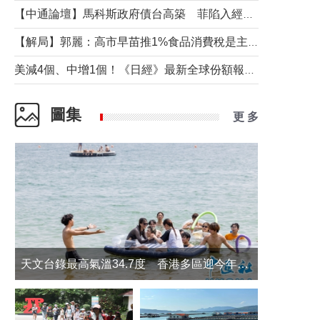
【中通論壇】馬科斯政府債台高築 菲陷入經濟困境與南海對抗惡循環？
【解局】郭麗：高市早苗推1%食品消費稅是主動作為還是被迫“飲鴆止渴”
美減4個、中增1個！《日經》最新全球份額報告透露了什麼？
圖集
更 多
天文台錄最高氣溫34.7度 香港多區迎今年最熱一天