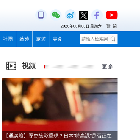
繁
简
2026年08月08日 星期六
社團
藝苑
旅遊
美食
視頻
更 多
【通講壇】歷史陰影重現？日本“特高課”是否正在