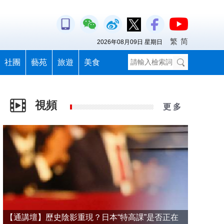
繁
简
2026年08月09日 星期日
社團
藝苑
旅遊
美食
視頻
更 多
【通講壇】歷史陰影重現？日本“特高課”是否正在