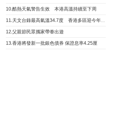
10.酷熱天氣警告生效 本港高溫持續至下周
11.天文台錄最高氣溫34.7度 香港多區迎今年最熱一天
12.父親節民眾攜家帶眷出遊
13.香港將發新一批銀色債券 保證息率4.25厘