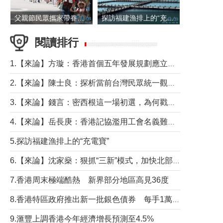
父親節民眾攜家帶眷出遊
探訪福建漁排上的“充電寶”
閱讀排行
1.【來論】方璇：香港首個五年發展規劃應立足民生務實前行
2.【來論】陳士良：探析當前台灣民眾統一觀望心態的深層成因
3.【來論】錢言：密西根這一場初選，為何戳中了兩黨最痛的神經？
4.【來論】岳長庚：香港記協濫用工會名義難逃法律制裁
5.探訪福建漁排上的“充電寶”
6.【來論】沈家燊：狠抓“三新”模式，加快北部都會區建設
7.香港周末極端酷熱 新界部分地區高見36度
8.香港特區政府推出新一批銀色債券 每手1萬元保底息4.25厘
9.滙豐上調香港今年經濟增長預測至4.5%