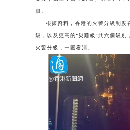
員。
根據資料，香港的火警分級制度在
級，以及更高的“災難級”共六個級
火警分級，一圖看清。