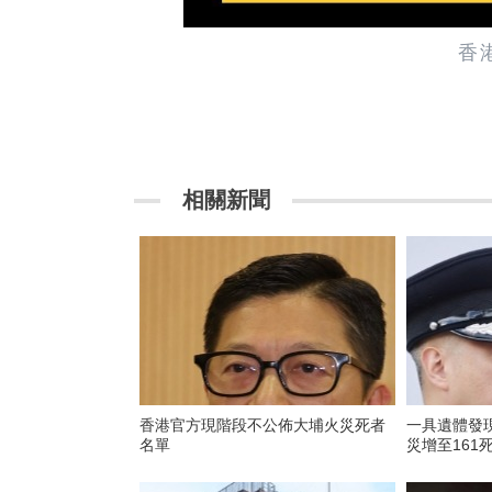
香
相關新聞
香港官方現階段不公佈大埔火災死者
一具遺體發現
名單
災增至161