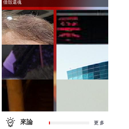
借殼還魂
來論
更 多