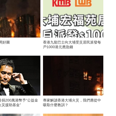
周好圖
香港九龍巴士向大埔受災居民派發每
戶1000港元應急錢
捐200萬港幣予“公益金
專家解讀香港大埔火災，我們應從中
火災援助基金”
吸取什麼教訓？