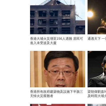
香港大埔火災增至156人遇難 居民可
通透天下 一
進入未受波及大廈
香港所有政府建築物及設施下半旗三
梁朝偉劉嘉玲
天悼火災罹難者
及時雨大埔