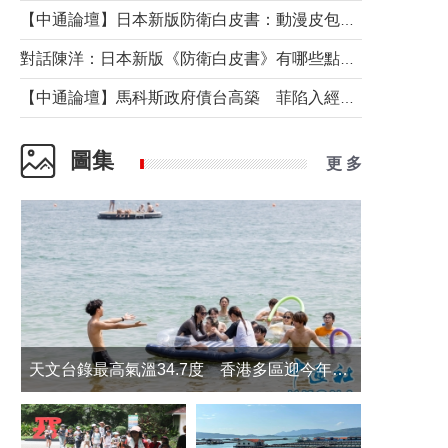
【中通論壇】日本新版防衛白皮書：動漫皮包藏不住軍國野心
對話陳洋：日本新版《防衛白皮書》有哪些點值得警惕？
【中通論壇】馬科斯政府債台高築 菲陷入經濟困境與南海對抗惡循環？
圖集
更 多
天文台錄最高氣溫34.7度 香港多區迎今年最熱一天