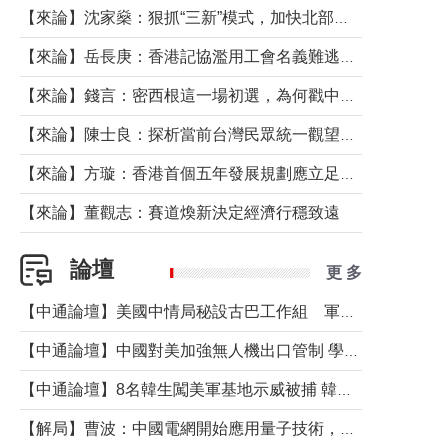
【來論】沈家燊：狠抓“三新”模式，加快北部都會區建設
【來論】岳長庚：香港記協濫用工會名義難逃法律制裁
【來論】錢言：密西根這一場初選，為何戳中了兩黨最痛的神經？
【來論】陳士良：探析當前台灣民眾統一觀望心態的深層成因
【來論】方璇：香港首個五年發展規劃應立足民生務實前行
【來論】董觀志：賽道煥新決定經濟行穩致遠
論壇
更 多
【中通論壇】美國中情局秘設古巴工作組 軍事行動箭在弦上？
【中通論壇】中國對美加強無人機出口管制 學者：貿易與安全考量兼有
【中通論壇】8名韓生闖美軍基地示威被捕 韓國年輕人反美情緒從何而來？
【解局】曹波：中國電網開始應用量子技術，以後會不再停電嗎？