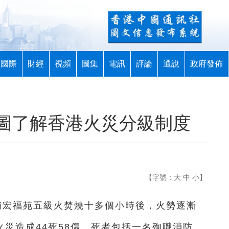
國際
財經
視頻
圖集
電訊
評論
通說
政府發佈
圖了解香港火災分級制度
【字號：
大
中
小
】
大埔宏福苑五級火焚燒十多個小時後，火勢逐漸
火災造成44死58傷。死者包括一名殉職消防