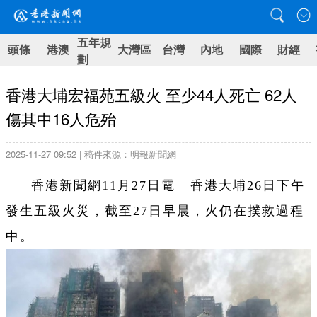
五年規
頭條
港澳
大灣區
台灣
內地
國際
財經
劃
香港大埔宏福苑五級火 至少44人死亡 62人
傷其中16人危殆
2025-11-27 09:52 | 稿件來源：明報新聞網
香港新聞網11月27日電 香港大埔26日下午
發生五級火災，截至27日早晨，火仍在撲救過程
中。