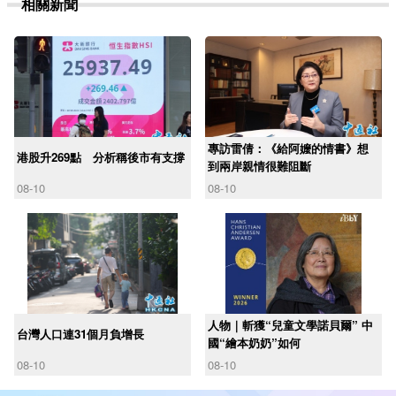
相關新聞
專訪雷倩：《給阿嬤的情書》想
港股升269點 分析稱後市有支撐
到兩岸親情很難阻斷
08-10
08-10
人物｜斬獲“兒童文學諾貝爾” 中
台灣人口連31個月負增長
國“繪本奶奶”如何
08-10
08-10