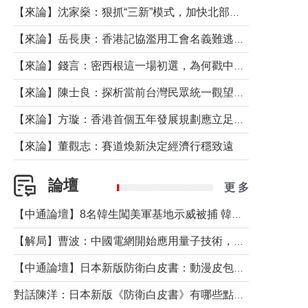
【來論】沈家燊：狠抓“三新”模式，加快北部都會區建設
【來論】岳長庚：香港記協濫用工會名義難逃法律制裁
【來論】錢言：密西根這一場初選，為何戳中了兩黨最痛的神經？
【來論】陳士良：探析當前台灣民眾統一觀望心態的深層成因
【來論】方璇：香港首個五年發展規劃應立足民生務實前行
【來論】董觀志：賽道煥新決定經濟行穩致遠
論壇
更 多
【中通論壇】8名韓生闖美軍基地示威被捕 韓國年輕人反美情緒從何而來？
【解局】曹波：中國電網開始應用量子技術，以後會不再停電嗎？
【中通論壇】日本新版防衛白皮書：動漫皮包藏不住軍國野心
對話陳洋：日本新版《防衛白皮書》有哪些點值得警惕？