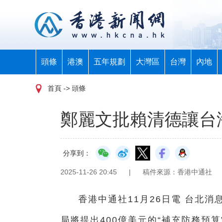
頭條
港澳
五年規劃
大灣區
台灣
內地
首頁
-> 頭條
鄭麗文批賴清德讓台
分享到：
2025-11-26 20:45
|
稿件來源：香港中通社
香港中通社11月26日電 台北
局將提出400億美元的“補充防務預