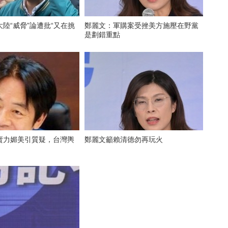
陸“威脅”論遭批“又在挑
鄭麗文：軍購案受挫美方施壓在野黨
是劃錯重點
賣力媚美引質疑，台灣輿
鄭麗文籲賴清德勿再玩火