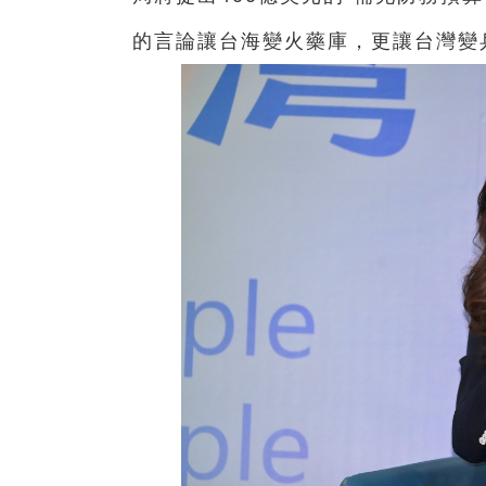
的言論讓台海變火藥庫，更讓台灣變