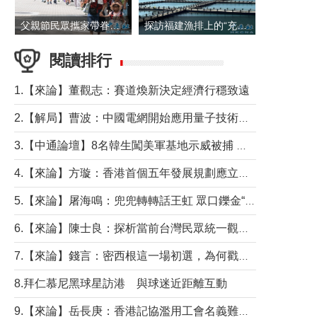
父親節民眾攜家帶眷出遊
探訪福建漁排上的“充電寶”
閱讀排行
1.【來論】董觀志：賽道煥新決定經濟行穩致遠
2.【解局】曹波：中國電網開始應用量子技術，以後會不再停電嗎？
3.【中通論壇】8名韓生闖美軍基地示威被捕 韓國年輕人反美情緒從何而來？
4.【來論】方璇：香港首個五年發展規劃應立足民生務實前行
5.【來論】屠海鳴：兜兜轉轉話王虹 眾口鑠金“一邊倒”
6.【來論】陳士良：探析當前台灣民眾統一觀望心態的深層成因
7.【來論】錢言：密西根這一場初選，為何戳中了兩黨最痛的神經？
8.拜仁慕尼黑球星訪港 與球迷近距離互動
9.【來論】岳長庚：香港記協濫用工會名義難逃法律制裁