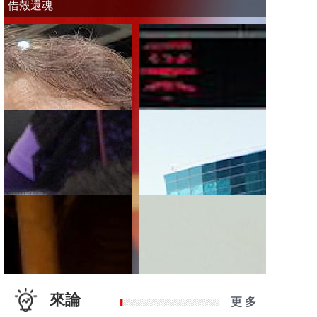
借殼還魂
來論
更 多