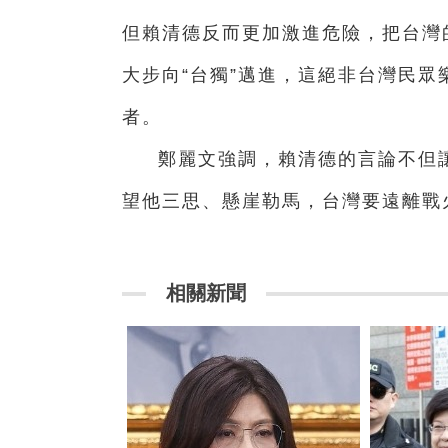
但賴清德反而更加激進危險，把台灣
大步向“台獨”邁進，這絕非台灣民
者。
鄭麗文強調，賴清德的言論不但
望他三思、懸崖勒馬，台灣要遠離戰
相關新聞