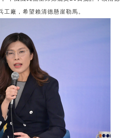
兵工廠，希望賴清德懸崖勒馬。