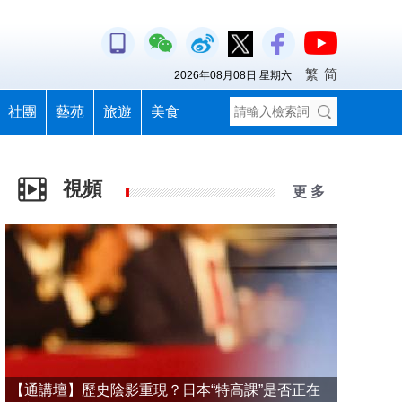
繁
简
2026年08月08日 星期六
社團
藝苑
旅遊
美食
視頻
更 多
【通講壇】歷史陰影重現？日本“特高課”是否正在