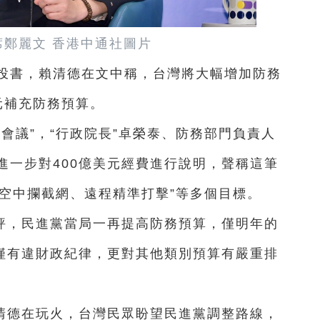
席鄭麗文 香港中通社圖片
德投書，賴清德在文中稱，台灣將大幅增加防務
美元補充防務預算。
層會議”，“行政院長”卓榮泰、防務部門負責人
進一步對400億美元經費進行說明，聲稱這筆
焦“空中攔截網、遠程精準打擊”等多個目標。
評，民進黨當局一再提高防務預算，僅明年的
不僅有違財政紀律，更對其他類別預算有嚴重排
清德在玩火，台灣民眾盼望民進黨調整路線，