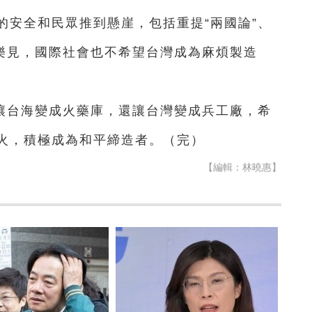
的安全和民眾推到懸崖，包括重提“兩國論”、
眾樂見，國際社會也不希望台灣成為麻煩製造
讓台海變成火藥庫，還讓台灣變成兵工廠，希
火，積極成為和平締造者。（完）
【編輯：林曉惠】