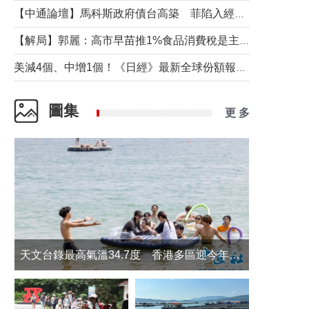
【中通論壇】馬科斯政府債台高築 菲陷入經濟困境與南海對抗惡循環？
【解局】郭麗：高市早苗推1%食品消費稅是主動作為還是被迫“飲鴆止渴”
美減4個、中增1個！《日經》最新全球份額報告透露了什麼？
圖集
更 多
天文台錄最高氣溫34.7度 香港多區迎今年最熱一天