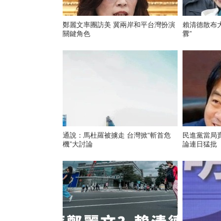
鄭麗文率團訪美 冀兩岸和平台灣扮演
賴清德散布大
關鍵角色
釁”
通說：馬杜羅被擄走 台灣掀“斬首危
民進黨當局
機”大討論
論連日猛批