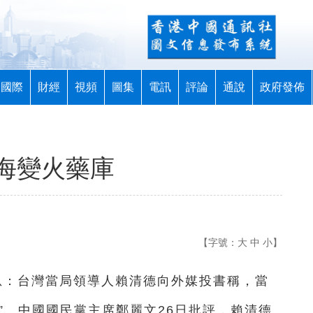
國際
財經
視頻
圖集
電訊
評論
通說
政府發佈
海變火藥庫
【字號：
大
中
小
】
消息：台灣當局領導人賴清德向外媒投書稱，當
算”。中國國民黨主席鄭麗文26日批評，賴清德