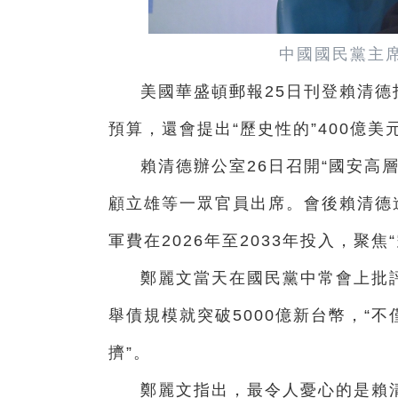
中國國民黨主
美國華盛頓郵報25日刊登賴清
預算，還會提出“歷史性的”400億
賴清德辦公室26日召開“國安高
顧立雄等一眾官員出席。會後賴清德
軍費在2026年至2033年投入，聚
鄭麗文當天在國民黨中常會上批
舉債規模就突破5000億新台幣，“
擠”。
鄭麗文指出，最令人憂心的是賴