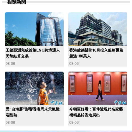
相關新聞
工銀亞洲完成首筆LNG跨境通人
香港啟德醫院10月投入服務覆蓋
民幣結算交易
超過180萬人
08-06
08-06
受“白海豚”影響香港周末天氣極
今朝更好看：百件近現代名家藝
端酷熱
術精品於香港展出
08-06
08-06