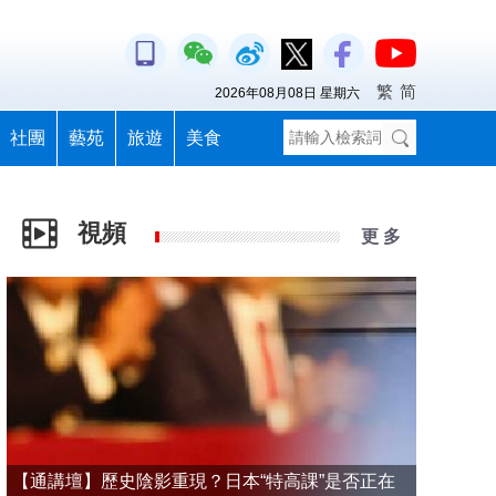
繁
简
2026年08月08日 星期六
社團
藝苑
旅遊
美食
視頻
更 多
【通講壇】歷史陰影重現？日本“特高課”是否正在