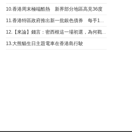
10.香港周末極端酷熱 新界部分地區高見36度
11.香港特區政府推出新一批銀色債券 每手1萬元保底息4.25厘
12.【來論】錢言：密西根這一場初選，為何戳中了兩黨最痛的神經？
13.大熊貓生日主題電車在香港島行駛