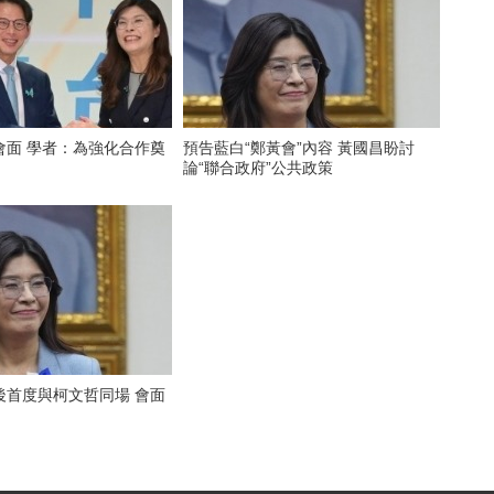
會面 學者：為強化合作奠
預告藍白“鄭黃會”內容 黃國昌盼討
論“聯合政府”公共政策
後首度與柯文哲同場 會面