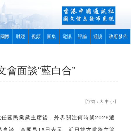
國際
財經
視頻
圖集
電訊
評論
通說
政府發佈
會面談“藍白合”
【字號：
大
中
小
】
就任國民黨黨主席後，外界關注何時就2026選
昌會談。黃國昌16日表示，近日雙方黨務主管