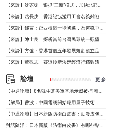
【來論】沈家燊：狠抓“三新”模式，加快北部都會區建設
【來論】岳長庚：香港記協濫用工會名義難逃法律制裁
【來論】錢言：密西根這一場初選，為何戳中了兩黨最痛的神經？
【來論】陳士良：探析當前台灣民眾統一觀望心態的深層成因
【來論】方璇：香港首個五年發展規劃應立足民生務實前行
【來論】董觀志：賽道煥新決定經濟行穩致遠
論壇
更 多
【中通論壇】8名韓生闖美軍基地示威被捕 韓國年輕人反美情緒從何而來？
【解局】曹波：中國電網開始應用量子技術，以後會不再停電嗎？
【中通論壇】日本新版防衛白皮書：動漫皮包藏不住軍國野心
對話陳洋：日本新版《防衛白皮書》有哪些點值得警惕？