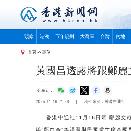
頭條
港澳
五年規劃
大灣區
台灣
內地
首頁
-> 頭條
黃國昌透露將跟鄭麗文
分享到：
2025-11-16 21:28
|
稿件來源：香港中通社
香港中通社11月16日電 鄭麗文
舉“藍白合”等議題與民眾黨主席黃國