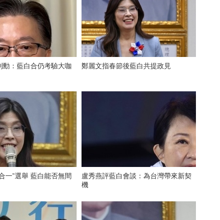
則勳：藍白合仍考驗大咖
鄭麗文指春節後藍白共提政見
合一”選舉 藍白能否無間
盧秀燕評藍白會談：為台灣帶來新契
機