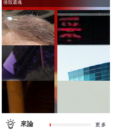
借殼還魂
來論
更 多