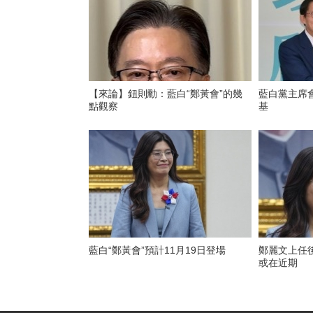
【來論】鈕則勳：藍白“鄭黃會”的幾
藍白黨主席
點觀察
基
藍白“鄭黃會”預計11月19日登場
鄭麗文上任
或在近期