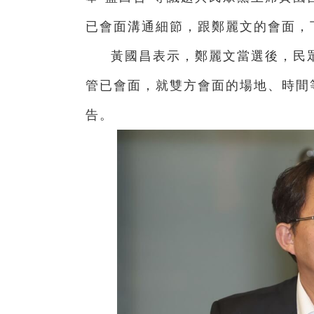
已會面溝通細節，跟鄭麗文的會面，
黃國昌表示，鄭麗文當選後，民
管已會面，就雙方會面的場地、時間
告。