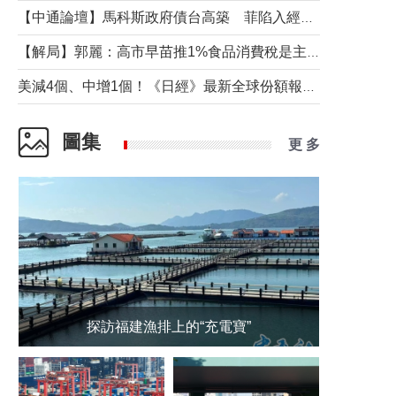
【中通論壇】馬科斯政府債台高築 菲陷入經濟困境與南海對抗惡循環？
【解局】郭麗：高市早苗推1%食品消費稅是主動作為還是被迫“飲鴆止渴”
美減4個、中增1個！《日經》最新全球份額報告透露了什麼？
圖集
更 多
探訪福建漁排上的“充電寶”