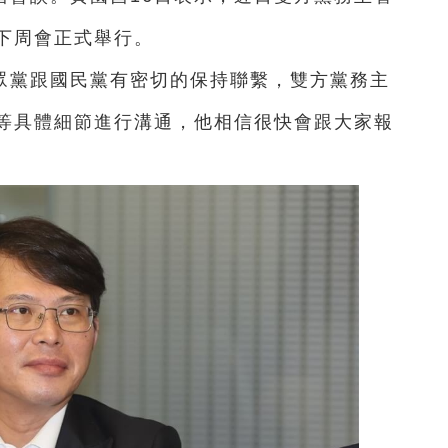
下周會正式舉行。
眾黨跟國民黨有密切的保持聯繫，雙方黨務主
等具體細節進行溝通，他相信很快會跟大家報