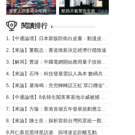
滙豐上調香港今年經濟增長預測至4.5%
酷熱天氣警告生效 本港高溫持續至下周
閱讀排行
1.【中通論壇】日本新版防衛白皮書：動漫皮包藏不住軍國野心
2.【來論】董觀志：賽道煥新決定經濟行穩致遠
3.【解局】曹波：中國電網開始應用量子技術，以後會不再停電嗎？
4.【來論】石琤：科技發展需以人為本 數碼共融不應讓長者放棄傳統生活方式
5.【來論】屠海鳴：兜兜轉轉話王虹 眾口鑠金“一邊倒”
6.【中通論壇】8名韓生闖美軍基地示威被捕 韓國年輕人反美情緒從何而來？
7.【來論】方璇：香港首個五年發展規劃應立足民生務實前行
8.【來論】陳士良：探析當前台灣民眾統一觀望心態的深層成因
9.拜仁慕尼黑球星訪港 與球迷近距離互動