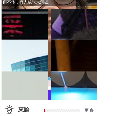
而不休，有人放眼大灣區
來論
更 多