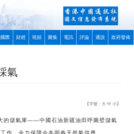
國際
財經
視頻
圖集
電訊
評論
通說
政府發佈
採氣
【字號：
大
中
小
】
最大的儲氣庫——中國石油新疆油田呼圖壁儲氣
氣工作，全力保障今冬明春天然氣供應。