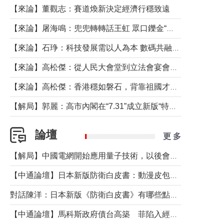
【來論】董觀志：賽道煥新決定經濟行穩致遠
【來論】屠海鳴：兜兜轉轉話王虹 眾口鑠金“一邊倒”
【來論】石琤：科技發展需以人為本 數碼共融不應讓長者放棄傳統生活方式
【來論】高松傑：從人民大會堂到立法會宴會廳——香港管治新範式的完整拼圖
【來論】高松傑：香港穩如磐石，背靠祖國才是真正的“終極護城河”
【解局】郭麗：高市內閣在“7.31”成立新版“特高課”意欲何為？
論壇
更 多
【解局】中國電網開始應用量子技術，以後會不再停電嗎？
【中通論壇】日本新版防衛白皮書：動漫皮包藏不住軍國野心
對話陳洋：日本新版《防衛白皮書》有哪些點值得警惕？
【中通論壇】馬科斯政府債台高築 菲陷入經濟困境與南海對抗惡循環？