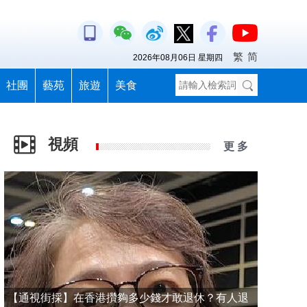
繁
简
2026年08月06日 星期四
社團
藝苑
旅遊
美食
視頻
更 多
【通視街採】在香港攢夠多少錢才敢退休？有人退