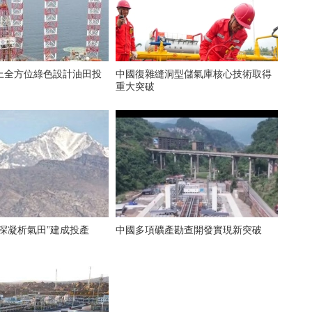
上全方位綠色設計油田投
中國復雜縫洞型儲氣庫核心技術取得
重大突破
深凝析氣田”建成投產
中國多項礦產勘查開發實現新突破