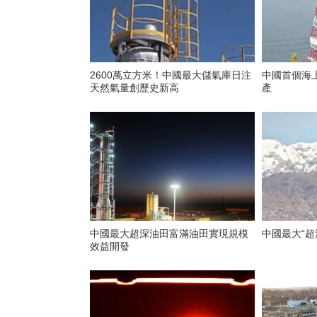
2600萬立方米！中國最大儲氣庫日注
中國首個海
天然氣量創歷史新高
產
中國最大超深油田富滿油田實現規模
中國最大“超
效益開發