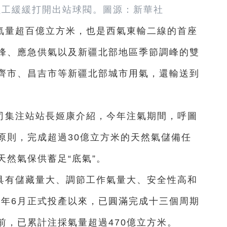
庫員工緩緩打開出站球閥。圖源：新華社
氣量超百億立方米，也是西氣東輸二線的首座
峰、應急供氣以及新疆北部地區季節調峰的雙
齊市、昌吉市等新疆北部城市用氣，還輸送到
司集注站站長姬康介紹，今年注氣期間，呼圖
原則，完成超過30億立方米的天然氣儲備任
然氣保供蓄足“底氣”。
具有儲藏量大、調節工作氣量大、安全性高和
3年6月正式投產以來，已圓滿完成十三個周期
前，已累計注採氣量超過470億立方米。