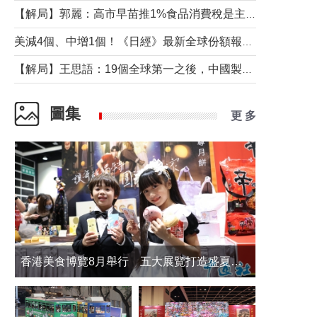
【解局】郭麗：高市早苗推1%食品消費稅是主動作為還是被迫“飲鴆止渴”
美減4個、中增1個！《日經》最新全球份額報告透露了什麼？
【解局】王思語：19個全球第一之後，中國製造還需跨過哪些關口？
圖集
更 多
香港美食博覽8月舉行 五大展覽打造盛夏嘉年華