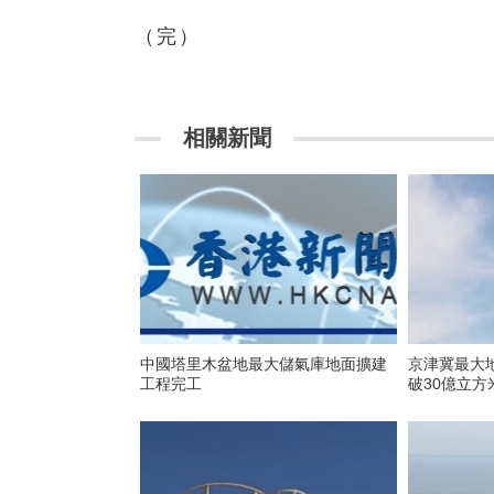
（完）
相關新聞
中國塔里木盆地最大儲氣庫地面擴建
京津冀最大
工程完工
破30億立方