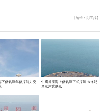
【編輯：彭玉婷】
地下儲氣庫年儲採能力突
中國首座海上儲氣庫正式採氣 今冬將
米
為京津冀供氣