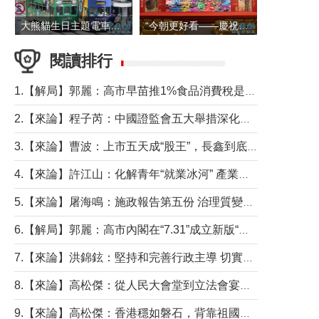
大熊貓生日主題電車在香港島行駛
“今朝更好看——慶祝中國共產黨成立105周年名家作品展”6日起舉行
閱讀排行
1.【解局】郭麗：高市早苗推1%食品消費稅是主動作為還是被迫“飲鴆止渴”
2.【來論】程子芮：中國證監會五大舉措深化內地香港資本市場合作
3.【來論】曹波：上市五天成“股王”，長鑫到底做對什麼了？
4.【來論】許江山：化解青年“就業冰河” 產業升級與過渡支援須雙軌並行
5.【來論】屠海鳴：施政報告第五份 治理質變脈絡清
6.【解局】郭麗：高市內閣在“7.31”成立新版“特高課”意欲何為？
7.【來論】洪錦鉉：堅持和完善行政主導 切實維護行政立法良性互動
8.【來論】高松傑：從人民大會堂到立法會宴會廳——香港管治新範式的完整拼圖
9.【來論】高松傑：香港穩如磐石，背靠祖國才是真正的“終極護城河”