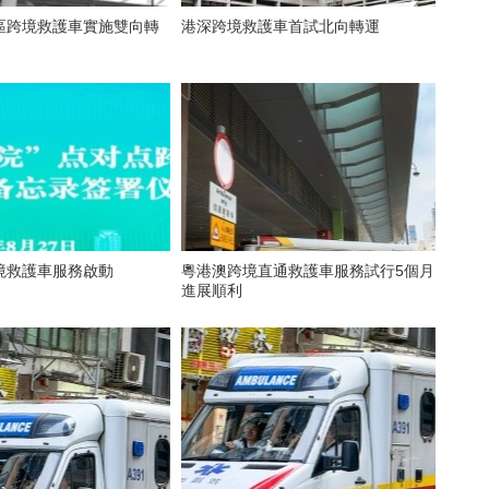
區跨境救護車實施雙向轉
港深跨境救護車首試北向轉運
境救護車服務啟動
粵港澳跨境直通救護車服務試行5個月
進展順利