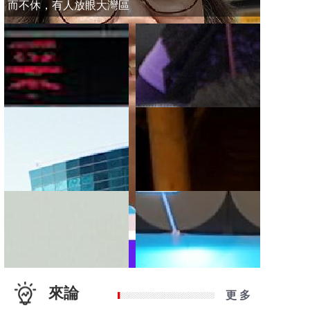
而不休，有人放眼大灣區
來論
更 多