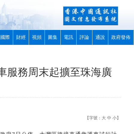
國際
財經
視頻
圖集
電訊
評論
通說
政府發佈
車服務周末起擴至珠海廣
【字號：
大
中
小
】