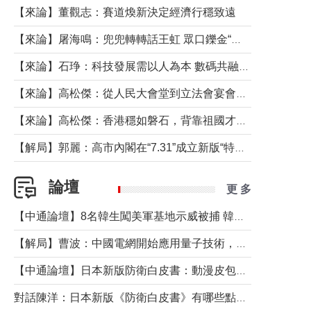
【來論】董觀志：賽道煥新決定經濟行穩致遠
【來論】屠海鳴：兜兜轉轉話王虹 眾口鑠金“一邊倒”
【來論】石琤：科技發展需以人為本 數碼共融不應讓長者放棄傳統生活方式
【來論】高松傑：從人民大會堂到立法會宴會廳——香港管治新範式的完整拼圖
【來論】高松傑：香港穩如磐石，背靠祖國才是真正的“終極護城河”
【解局】郭麗：高市內閣在“7.31”成立新版“特高課”意欲何為？
論壇
更 多
【中通論壇】8名韓生闖美軍基地示威被捕 韓國年輕人反美情緒從何而來？
【解局】曹波：中國電網開始應用量子技術，以後會不再停電嗎？
【中通論壇】日本新版防衛白皮書：動漫皮包藏不住軍國野心
對話陳洋：日本新版《防衛白皮書》有哪些點值得警惕？