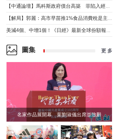
【中通論壇】馬科斯政府債台高築 菲陷入經濟困境與南海對抗惡循環？
【解局】郭麗：高市早苗推1%食品消費稅是主動作為還是被迫“飲鴆止渴”
美減4個、中增1個！《日經》最新全球份額報告透露了什麼？
圖集
更 多
名家作品展開幕 葉劉淑儀出席並致辭