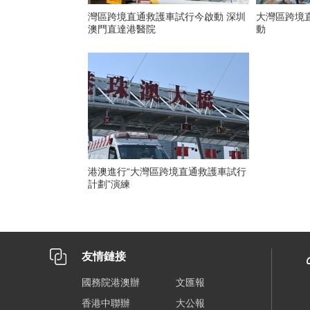
灣區跨境直通救護車試行今啟動 深圳
大灣區跨境
澳門直達港醫院
動
港澳進行“大灣區跨境直通救護車試行
計劃”演練
友情鏈接
國務院港澳辦
文匯報
香港中聯辦
大公報