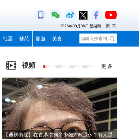
繁
简
2026年08月06日 星期四
社團
藝苑
旅遊
美食
視頻
更 多
【通視街採】在香港攢夠多少錢才敢退休？有人退