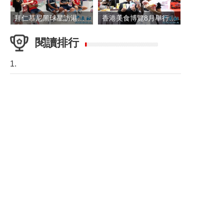
拜仁慕尼黑球星訪港 與球迷近距離互動
香港美食博覽8月舉行 五大展覽打造盛夏嘉年華
閱讀排行
1.