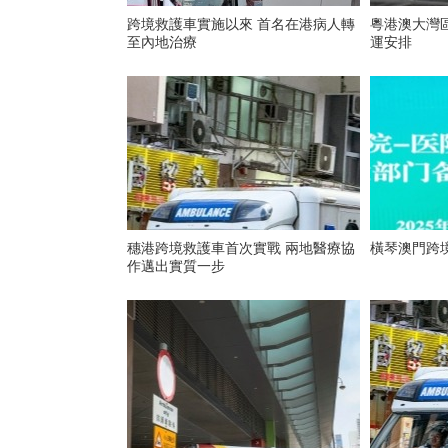
跨境救護車實施以來 首名在港病人轉
粵港澳大灣
至內地治療
運安排
穗港跨境救護車首次實戰 兩地醫療協
橫琴澳門跨
作邁出實質一步