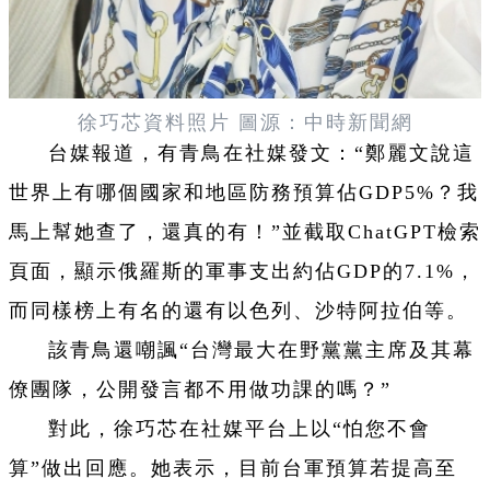
徐巧芯資料照片 圖源：中時新聞網
台媒報道，有青鳥在社媒發文：“鄭麗文說這
世界上有哪個國家和地區防務預算佔GDP5%？我
馬上幫她查了，還真的有！”並截取ChatGPT檢索
頁面，顯示俄羅斯的軍事支出約佔GDP的7.1%，
而同樣榜上有名的還有以色列、沙特阿拉伯等。
該青鳥還嘲諷“台灣最大在野黨黨主席及其幕
僚團隊，公開發言都不用做功課的嗎？”
對此，徐巧芯在社媒平台上以“怕您不會
算”做出
回應。她表示
，目前台軍預算若提高至