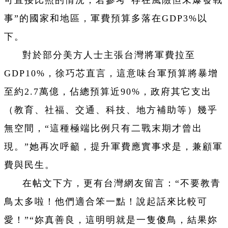
事”的國家和地區，軍費預算多落在GDP3%以
下。
對於部分美方人士主張台灣將軍費拉至
GDP10%，徐巧芯直言，這意味台軍預算將暴增
至約2.7萬億，佔總預算近90%，政府其它支出
（教育、社福、交通、科技、地方補助等）幾乎
無空間，“這種極端比例只有二戰末期才曾出
現。”她再次呼籲，提升軍費應實事求是，兼顧軍
費與民生。
在帖文下方，更有台灣網友留言：“不要教青
鳥太多啦！他們適合笨一點！說起話來比較可
愛！”“妳真善良，這明明就是一隻傻鳥，結果妳