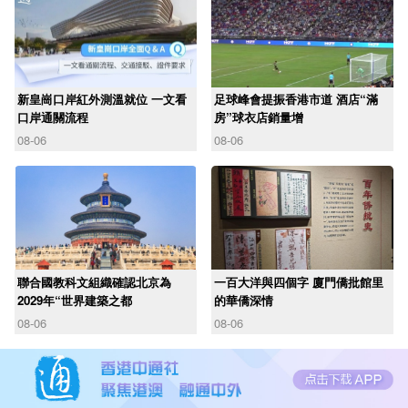
新皇崗口岸紅外測溫就位 一文看
足球峰會提振香港市道 酒店“滿
口岸通關流程
房”球衣店銷量增
08-06
08-06
聯合國教科文組織確認北京為
一百大洋與四個字 廈門僑批館里
2029年“世界建築之都
的華僑深情
08-06
08-06