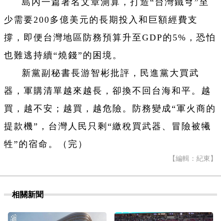
島內一篇署名文章測算，打造“台灣鐵穹”至
少需要200多億美元的長期投入和巨額經費支
撐，即便台灣地區防務預算升至GDP的5%，恐怕
也難逃持續“燒錢”的困境。
新黨副秘書長游智彬批評，民進黨大買武
器，軍購清單越來越長，卻換不回台海和平。越
買，越不安；越買，越危險。防務變成“軍火商的
提款機”，台灣人民只剩“繳稅買武器、冒險被犧
牲”的宿命。（完）
【編輯：紀東】
相關新聞