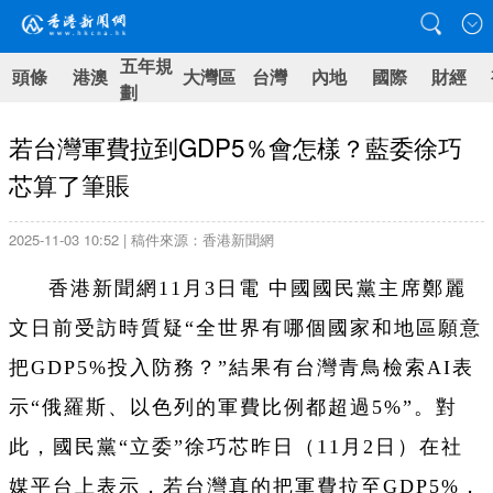
五年規
頭條
港澳
大灣區
台灣
內地
國際
財經
劃
若台灣軍費拉到GDP5％會怎樣？藍委徐巧
芯算了筆賬
2025-11-03 10:52 | 稿件來源：香港新聞網
香港新聞網11月3日電 中國國民黨主席鄭麗
文日前受訪時質疑“全世界有哪個國家和地區願意
把GDP5%投入防務？”結果有台灣青鳥檢索AI表
示“俄羅斯、以色列的軍費比例都超過5%”。對
此，國民黨“立委”
徐巧芯昨
日
（11月2日）在社
媒平台上表示，若台灣真的把軍費拉至GDP5%，