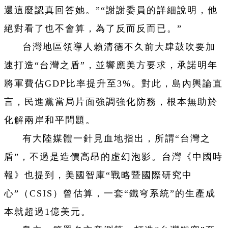
還這麼認真回答她。”“謝謝委員的詳細說明，他
絕對看了也不會算，為了反而反而已。”
台灣地區領導人賴清德不久前大肆鼓吹要加
速打造“台灣之盾”，並響應美方要求，承諾明年
將軍費佔GDP比率提升至3%。對此，島內輿論直
言，民進黨當局片面強調強化防務，根本無助於
化解兩岸和平問題。
有大陸媒體一針見血地指出，所謂“台灣之
盾”，不過是造價高昂的虛幻泡影。台灣《中國時
報》也提到，美國智庫“戰略暨國際研究中
心”（CSIS）曾估算，一套“鐵穹系統”的生產成
本就超過1億美元。