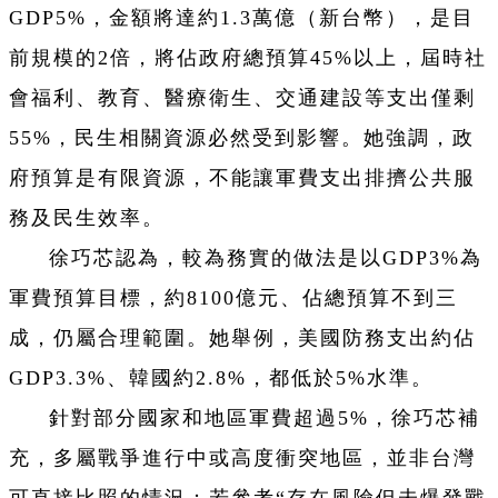
GDP5%，金額將達約1.3萬億（新台幣），是目
前規模的2倍，將佔政府總預算45%以上，屆時社
會福利、教育、醫療衛生、交通建設等支出僅剩
55%，民生相關資源必然受到影響。她強調，政
府預算是有限資源，不能讓軍費支出排擠公共服
務及民生效率。
徐巧芯認為，較為務實的做法是以GDP3%為
軍費預算目標，約8100億元、佔總預算不到三
成，仍屬合理範圍。她舉例，美國防務支出約佔
GDP3.3%、韓國約2.8%，都低於5%水準。
針對部分國家和地區軍費超過5%，徐巧芯補
充，多屬戰爭進行中或高度衝突地區，並非台灣
可直接比照的情況；若參考“存在風險但未爆發戰