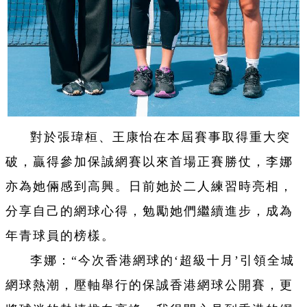
對於張瑋桓、王康怡在本屆賽事取得重大突
破，贏得參加保誠網賽以來首場正賽勝仗，李娜
亦為她倆感到高興。日前她於二人練習時亮相，
分享自己的網球心得，勉勵她們繼續進步，成為
年青球員的榜樣。
李娜：“今次香港網球的‘超級十月’引領全城
網球熱潮，壓軸舉行的保誠香港網球公開賽，更