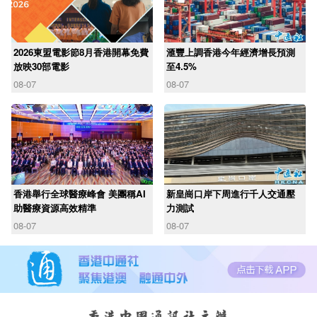
2026東盟電影節8月香港開幕免費
滙豐上調香港今年經濟增長預測
放映30部電影
至4.5%
08-07
08-07
香港舉行全球醫療峰會 美團稱AI
新皇崗口岸下周進行千人交通壓
助醫療資源高效精準
力測試
08-07
08-07