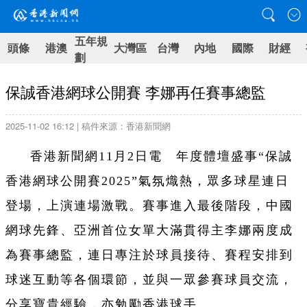
五年規
頭條
港澳
大灣區
台灣
內地
國際
財經
劃
保誠香港網球公開賽 李娜再任賽事總監
2025-11-02 16:12 | 稿件來源：香港新聞網
香港新聞網11月2日電 年度體壇盛事“保誠
香港網球公開賽2025”氣氛熾熱，眾多球星連日
登場，上演連場激戰。賽事進入最後階段，中國
網球先鋒、亞洲首位女單大滿貫得主李娜兩度成
為賽事總監，連日專注於球員接待、賽程安排到
球迷互動等各個環節，並與一眾參賽球員交流，
分享寶貴經驗，亦勉勵香港球手。