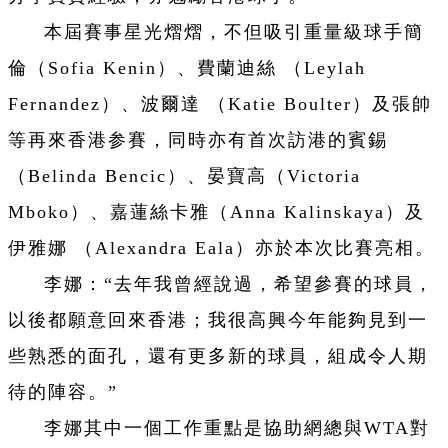
本屆賽事星光熠熠，不但吸引重量級球手簡
倫（Sofia Kenin）、費蘭迪絲 （Leylah
Fernandez）、波爾達 （Katie Boulter）及張帥
等再來香港参賽，同時亦有首次訪港的賓錫
（Belinda Bencic）、晏寶高（Victoria
Mboko）、嘉蓮絲卡雅（Anna Kalinskaya）及
伊雅娜 （Alexandra Eala）亦於本次比賽亮相。
李娜：“去年我曾經說過，希望參賽的球員，
以後都願意回來香港；我很高興今年能夠見到一
些熟悉的面孔，還有更多新的球員，組成令人期
待的陣容。”
李娜其中一個工作重點是協助網總與WTA對