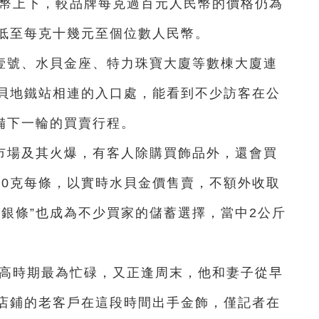
民幣上下，較品牌每克過百元人民幣的價格仍為
低至每克十幾元至個位數人民幣。
壹號、水貝金座、特力珠寶大廈等數棟大廈連
貝地鐵站相連的入口處，能看到不少訪客在公
備下一輪的買賣行程。
市場及其火爆，有客人除購買飾品外，還會買
10克每條，以實時水貝金價售賣，不額外收取
銀條”也成為不少買家的儲蓄選擇，當中2公斤
衝高時期最為忙碌，又正逢周末，他和妻子從早
店鋪的老客戶在這段時間出手金飾，僅記者在