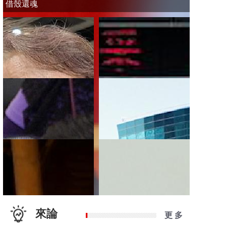
借殼還魂
來論
更 多