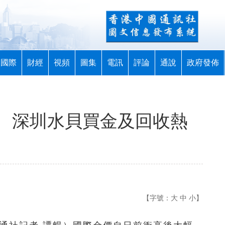
國際
財經
視頻
圖集
電訊
評論
通說
政府發佈
 深圳水貝買金及回收熱
【字號：
大
中
小
】