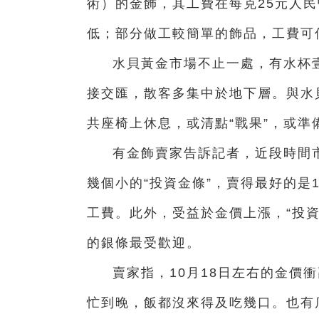
術）的金飾，其工費在每克25元人
低；部分做工較簡單的飾品，工費可
水貝黃金市場不止一處，有水杯
接交匯，散客多集中於地下層。與水
共座椅上休息，或清點“戰果”，或準
有金飾賣家告訴記者，近段時間
幾個小的“投資金條”，賣得最好的是
工費。此外，受益於金價上漲，“投資
的銀條最受歡迎。
賣家指，10月18日左右的金價
忙到晚，飯都沒來得及吃幾口。也有