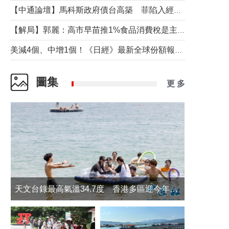
【中通論壇】馬科斯政府債台高築 菲陷入經濟困境與南海對抗惡循環？
【解局】郭麗：高市早苗推1%食品消費稅是主動作為還是被迫“飲鴆止渴”
美減4個、中增1個！《日經》最新全球份額報告透露了什麼？
圖集
更 多
天文台錄最高氣溫34.7度 香港多區迎今年最熱一天