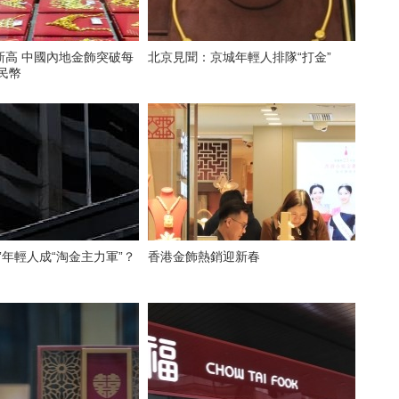
金飾突破每
北京見聞：京城年輕人排隊“打金”
人民幣
”年輕人成“淘金主力軍”？
香港金飾熱銷迎新春