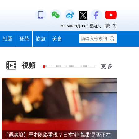
繁
简
2026年08月08日 星期六
社團
藝苑
旅遊
美食
視頻
更 多
【通講壇】歷史陰影重現？日本“特高課”是否正在