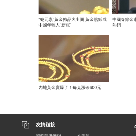
“蛇元素”黃金飾品火出圈 黃金貼紙成
中國春節金市
中國年輕人“新寵”
熱銷
內地黃金賣爆了！每克漲破600元
友情鏈接