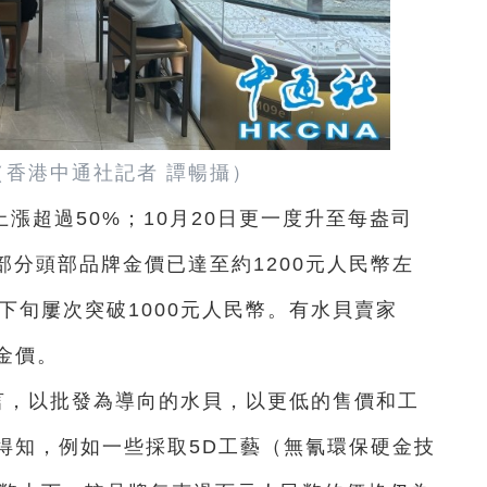
（香港中通社記者 譚暢攝）
漲超過50%；10月20日更一度升至每盎司
地部分頭部品牌金價已達至約1200元人民幣左
下旬屢次突破1000元人民幣。有水貝賣家
金價。
言，以批發為導向的水貝，以更低的售價和工
得知，例如一些採取5D工藝（無氰環保硬金技