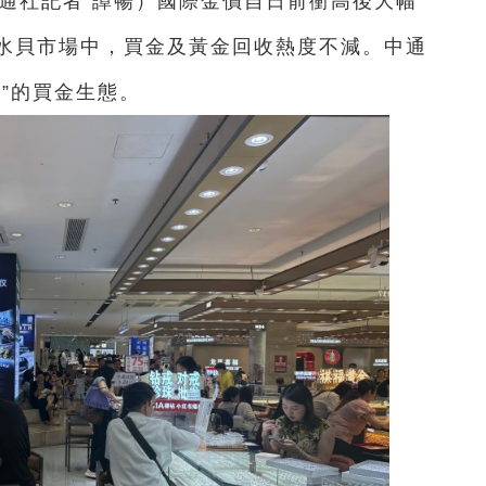
通社記者 譚暢）
國際金價自日前衝高後大幅
水貝市場中，買金及黃金回收熱度不減。中通
”的買金生態。