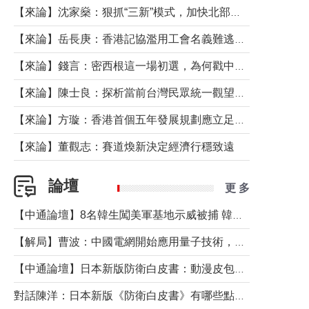
【來論】沈家燊：狠抓“三新”模式，加快北部都會區建設
【來論】岳長庚：香港記協濫用工會名義難逃法律制裁
【來論】錢言：密西根這一場初選，為何戳中了兩黨最痛的神經？
【來論】陳士良：探析當前台灣民眾統一觀望心態的深層成因
【來論】方璇：香港首個五年發展規劃應立足民生務實前行
【來論】董觀志：賽道煥新決定經濟行穩致遠
論壇
更 多
【中通論壇】8名韓生闖美軍基地示威被捕 韓國年輕人反美情緒從何而來？
【解局】曹波：中國電網開始應用量子技術，以後會不再停電嗎？
【中通論壇】日本新版防衛白皮書：動漫皮包藏不住軍國野心
對話陳洋：日本新版《防衛白皮書》有哪些點值得警惕？