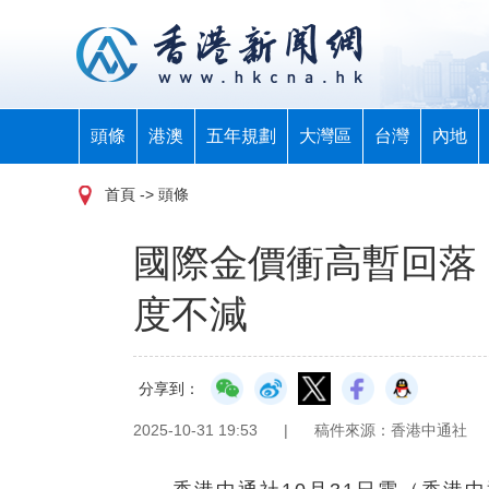
頭條
港澳
五年規劃
大灣區
台灣
內地
首頁
-> 頭條
國際金價衝高暫回落
度不減
分享到：
2025-10-31 19:53
|
稿件來源：香港中通社