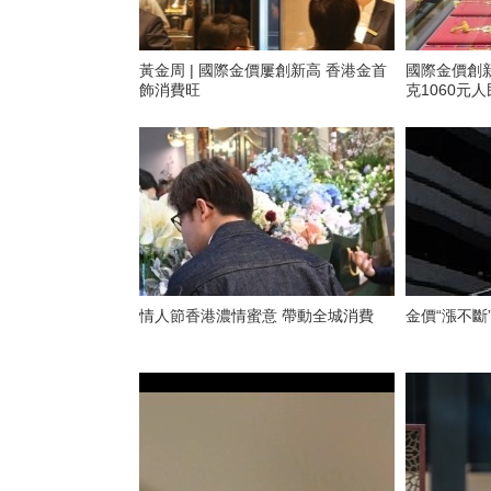
黃金周 | 國際金價屢創新高 香港金首
國際金價創新高 中國內地
飾消費旺
克1060元
情人節香港濃情蜜意 帶動全城消費
金價“漲不斷