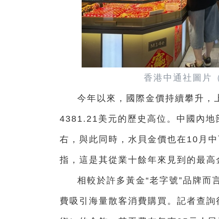
香港中通社圖片
今年以來，國際金價持續攀升，上
4381.21美元的歷史高位。中國內
右，與此同時，水貝金價也在10月中
指，這是其從業十餘年來見到的最高
相較於許多黃金“老字號”品牌而
費吸引海量散客消費購買。記者查詢