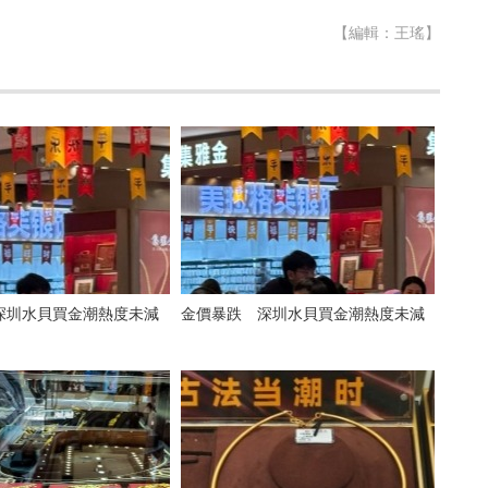
【編輯：王瑤】
深圳水貝買金潮熱度未減
金價暴跌 深圳水貝買金潮熱度未減