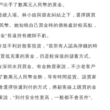
戶出手了數萬元人民幣的黃金。
陸續入場。林小姐與朋友糾結之下，選擇購買
人民幣。她知曉自己買金時的價格處於較高點，
金”長遠持有總歸不虧。
許並不利於散客投資，“當所有人認為掙錢的時
添置低克重的黃金，仍是較保值的儲蓄方式。
在深圳水貝買金。有金飾賣家說，不少老客戶
了數萬元人民幣金飾，等有時間提貨。該賣家
會選擇快遞到付的方式，將顧客線上購買的金
家說，“到付安全性更高，一般都不會丟件”。