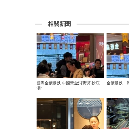
相關新聞
國際金價暴跌 中國黃金消費現“抄底
金價暴跌 
潮”