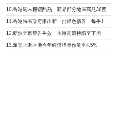
10.香港周末極端酷熱 新界部分地區高見36度
11.香港特區政府推出新一批銀色債券 每手1萬元保底息4.25厘
12.酷熱天氣警告生效 本港高溫持續至下周
13.滙豐上調香港今年經濟增長預測至4.5%