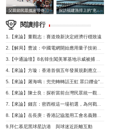
父親節民眾攜家帶眷出遊
探訪福建漁排上的“充電寶”
閱讀排行
1.【來論】董觀志：賽道煥新決定經濟行穩致遠
2.【解局】曹波：中國電網開始應用量子技術，以後會不再停電嗎？
3.【中通論壇】8名韓生闖美軍基地示威被捕 韓國年輕人反美情緒從何而來？
4.【來論】方璇：香港首個五年發展規劃應立足民生務實前行
5.【來論】屠海鳴：兜兜轉轉話王虹 眾口鑠金“一邊倒”
6.【來論】陳士良：探析當前台灣民眾統一觀望心態的深層成因
7.【來論】錢言：密西根這一場初選，為何戳中了兩黨最痛的神經？
8.【來論】岳長庚：香港記協濫用工會名義難逃法律制裁
9.拜仁慕尼黑球星訪港 與球迷近距離互動