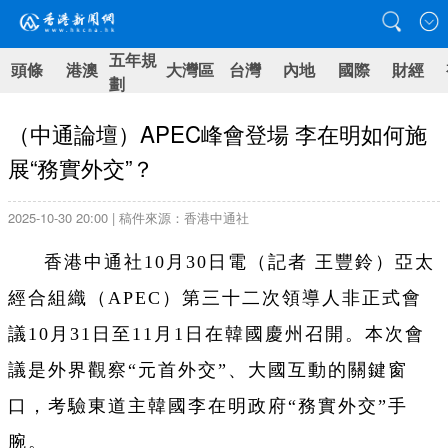
五年規
頭條
港澳
大灣區
台灣
內地
國際
財經
劃
（中通論壇）APEC峰會登場 李在明如何施
展“務實外交”？
2025-10-30 20:00 | 稿件來源：香港中通社
香港中通社10月30日電（
記者 王豐鈴
）
亞太
經合組織（APEC）第三十二次領導人非正式會
議10月31日至11月1日在韓國慶州召開。本次會
議是外界觀察“元首外交”、大國互動的關鍵窗
口，考驗東道主韓國李在明政府“務實外交”手
腕。