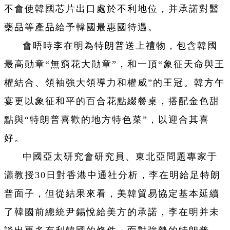
不會使韓國芯片出口處於不利地位，并承諾對醫
藥品等產品給予韓國最惠國待遇。
會晤時李在明為特朗普送上禮物，包含韓國
最高勛章“無窮花大勛章”，和一頂“象征天命與王
權結合、領袖強大領導力和權威”的王冠。韓方午
宴更以象征和平的百合花點綴餐桌，搭配金色甜
點與“特朗普喜歡的地方特色菜”，以迎合其喜
好。
中國亞太研究會研究員、東北亞問題專家于
瀟教授30日對香港中通社分析，李在明給足特朗
普面子，但從結果來看，美韓貿易協定基本延續
了韓國前總統尹錫悅給美方的承諾，李在明并未