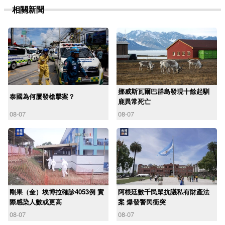
相關新聞
挪威斯瓦爾巴群島發現十餘起馴
泰國為何屢發槍擊案？
鹿異常死亡
08-07
08-07
剛果（金）埃博拉確診4053例 實
阿根廷數千民眾抗議私有財產法
際感染人數或更高
案 爆發警民衝突
08-07
08-07