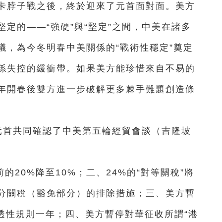
卡脖子戰之後，終於迎來了元首面對面。美方
定的——“強硬”與“堅定”之間，中美在諸多
議，為今冬明春中美關係的“戰術性穩定”奠定
係失控的緩衝帶。如果美方能珍惜來自不易的
年開春後雙方進一步破解更多棘手難題創造條
元首共同確認了中美第五輪經貿會談（吉隆坡
20%降至10%；二、24%的“對等關稅”將
分關稅（豁免部分）的排除措施；三、美方暫
穿透性規則一年；四、美方暫停對華征收所謂“港