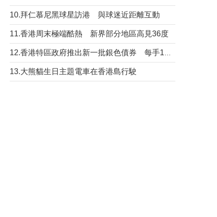
10.拜仁慕尼黑球星訪港 與球迷近距離互動
11.香港周末極端酷熱 新界部分地區高見36度
12.香港特區政府推出新一批銀色債券 每手1萬元保底息4.25厘
13.大熊貓生日主題電車在香港島行駛