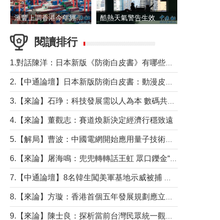
滙豐上調香港今年經濟增長預測至4.5%
酷熱天氣警告生效 本港高溫持續至下周
閱讀排行
1.對話陳洋：日本新版《防衛白皮書》有哪些點值得警惕？
2.【中通論壇】日本新版防衛白皮書：動漫皮包藏不住軍國野心
3.【來論】石琤：科技發展需以人為本 數碼共融不應讓長者放棄傳統生活方式
4.【來論】董觀志：賽道煥新決定經濟行穩致遠
5.【解局】曹波：中國電網開始應用量子技術，以後會不再停電嗎？
6.【來論】屠海鳴：兜兜轉轉話王虹 眾口鑠金“一邊倒”
7.【中通論壇】8名韓生闖美軍基地示威被捕 韓國年輕人反美情緒從何而來？
8.【來論】方璇：香港首個五年發展規劃應立足民生務實前行
9.【來論】陳士良：探析當前台灣民眾統一觀望心態的深層成因