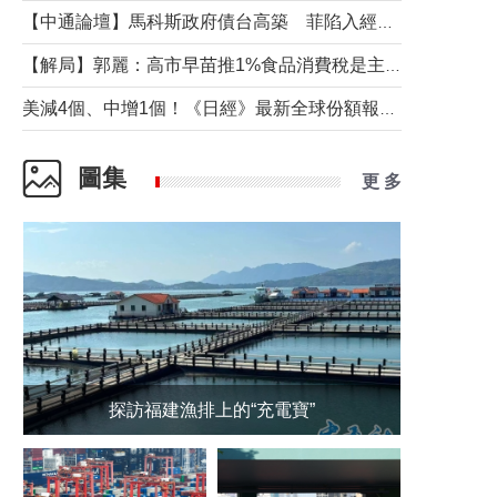
【中通論壇】馬科斯政府債台高築 菲陷入經濟困境與南海對抗惡循環？
【解局】郭麗：高市早苗推1%食品消費稅是主動作為還是被迫“飲鴆止渴”
美減4個、中增1個！《日經》最新全球份額報告透露了什麼？
圖集
更 多
探訪福建漁排上的“充電寶”