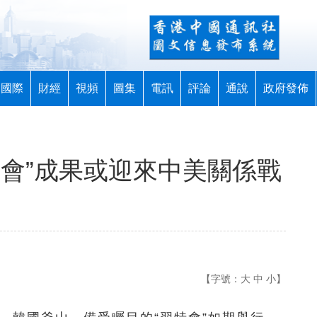
國際
財經
視頻
圖集
電訊
評論
通說
政府發佈
特會”成果或迎來中美關係戰
【字號：
大
中
小
】