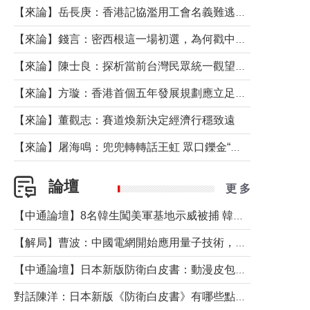
【來論】岳長庚：香港記協濫用工會名義難逃法律制裁
【來論】錢言：密西根這一場初選，為何戳中了兩黨最痛的神經？
【來論】陳士良：探析當前台灣民眾統一觀望心態的深層成因
【來論】方璇：香港首個五年發展規劃應立足民生務實前行
【來論】董觀志：賽道煥新決定經濟行穩致遠
【來論】屠海鳴：兜兜轉轉話王虹 眾口鑠金“一邊倒”
論壇
更 多
【中通論壇】8名韓生闖美軍基地示威被捕 韓國年輕人反美情緒從何而來？
【解局】曹波：中國電網開始應用量子技術，以後會不再停電嗎？
【中通論壇】日本新版防衛白皮書：動漫皮包藏不住軍國野心
對話陳洋：日本新版《防衛白皮書》有哪些點值得警惕？