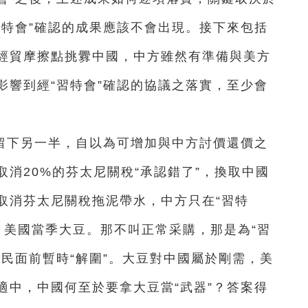
習特會”確認的成果應該不會出現。接下來包括
經貿摩擦點挑釁中國，中方雖然有準備與美方
影響到經“習特會”確認的協議之落實，至少會
留下另一半，自以為可增加與中方討價還價之
消20%的芬太尼關稅“承認錯了”，換取中國
取消芬太尼關稅拖泥帶水，中方只在“習特
）美國當季大豆。那不叫正常采購，那是為“習
民面前暫時“解圍”。大豆對中國屬於剛需，美
適中，中國何至於要拿大豆當“武器”？答案得