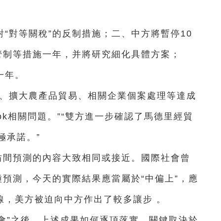
“對等關稅”的反制措施；二、中方將暫停10
管制等措施一年，并將研究細化具體方案；
一年。
作、擴大農產品貿易、相關企業個案處理等達成
Tok相關問題。”“雙方進一步確認了馬德里經貿
極承諾。”
坊間預測的內容大致相同或接近。國際社會曾
三種預測，今天的實際結果應當屬於“中偏上”，應
線，美方被迫向中方作出了較多讓步 。
特會”之後，上述成果如何逐項落實，關鍵取決於