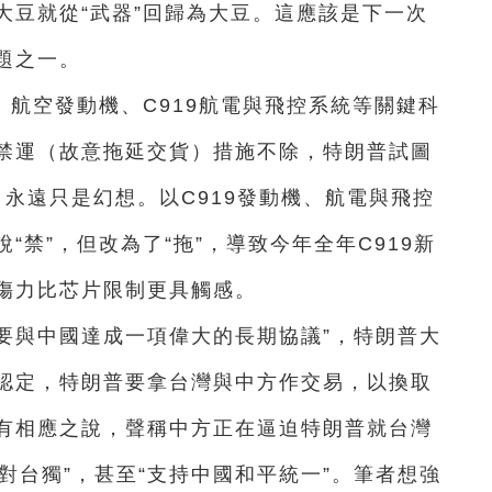
大豆就從“武器”回歸為大豆。這應該是下一次
題之一。
航空發動機、C919航電與飛控系統等關鍵科
禁運（故意拖延交貨）措施不除，特朗普試圖
，永遠只是幻想。以C919發動機、航電與飛控
禁”，但改為了“拖”，導致今年全年C919新
傷力比芯片限制更具觸感。
“要與中國達成一項偉大的長期協議”，特朗普大
認定，特朗普要拿台灣與中方作交易，以換取
有相應之說，聲稱中方正在逼迫特朗普就台灣
反對台獨”，甚至“支持中國和平統一”。筆者想強