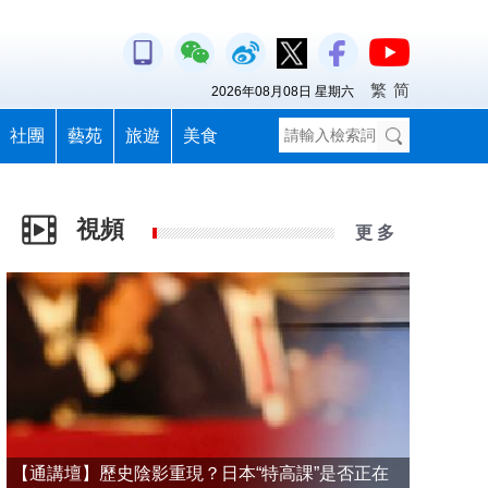
繁
简
2026年08月08日 星期六
社團
藝苑
旅遊
美食
視頻
更 多
【通講壇】歷史陰影重現？日本“特高課”是否正在