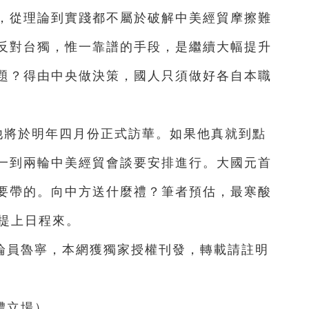
，從理論到實踐都不屬於破解中美經貿摩擦難
反對台獨，惟一靠譜的手段，是繼續大幅提升
題？得由中央做決策，國人只須做好各自本職
他將於明年四月份正式訪華。如果他真就到點
一到兩輪中美經貿會談要安排進行。大國元首
要帶的。向中方送什麼禮？筆者預估，最寒酸
稅提上日程來。
論員魯寧，本網獲獨家授權刊發，轉載請註明
體立場）