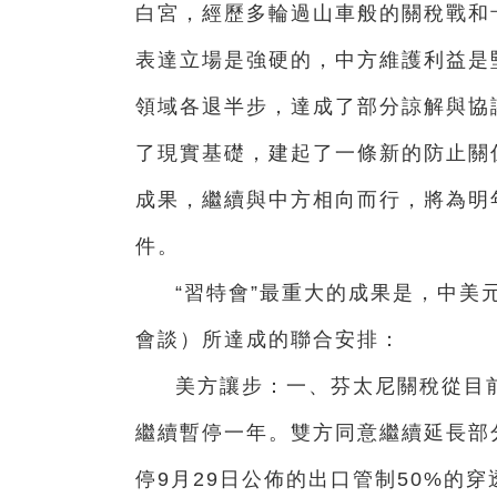
白宮，經歷多輪過山車般的關稅戰和
表達立場是強硬的，中方維護利益是堅
領域各退半步，達成了部分諒解與協
了現實基礎，建起了一條新的防止關
成果，繼續與中方相向而行，將為明
件。
“習特會”最重大的成果是，中美
會談）所達成的聯合安排：
美方讓步：一、芬太尼關稅從目前的
繼續暫停一年。雙方同意繼續延長部
停9月29日公佈的出口管制50%的