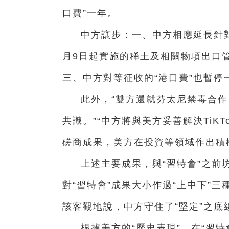
口費”一年。
中方讓步：一、中方相應延長針對
月9日起實施的稀土及相關物項出口
三、中方對等征收的“港口費”也暫停
此外，“雙方還就芬太尼禁毒合
共識。”“中方將與美方妥善解決TiK
磋商成果，美方在投資等領域作出積
上述主要成果，與“習特會”之前
對“習特會”成果大小作過“上中下”
該客觀地說，中方守住了“堅定”之底
根據美方的“歷史表現”，在“習