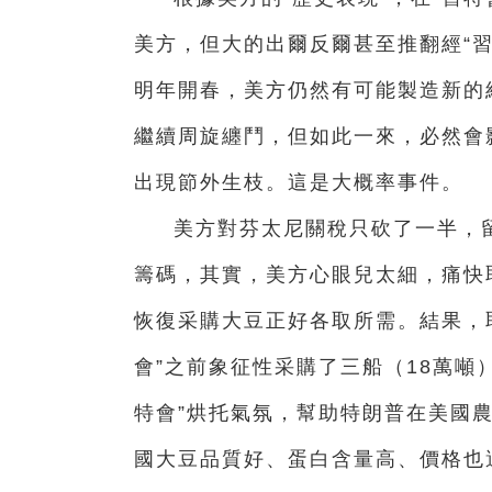
美方，但大的出爾反爾甚至推翻經“
明年開春，美方仍然有可能製造新的
繼續周旋纏鬥，但如此一來，必然會
出現節外生枝。這是大概率事件。
美方對芬太尼關稅只砍了一半，
籌碼，其實，美方心眼兒太細，痛快取
恢復采購大豆正好各取所需。結果，
會”之前象征性采購了三船（18萬噸
特會”烘托氣氛，幫助特朗普在美國農
國大豆品質好、蛋白含量高、價格也