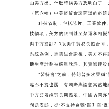
由美方出。什麼時候美方想明白了，
（第六輪）中美經貿會談商談的必選
科技管制，包括芯片、工業軟件、
技物項，美方的限制甚至禁運和相變
與中方簽訂2.0版美中貿易長協合同
系統為例，馬德里會談後，美方不再說“
機生產計劃被嚴重耽誤。其實際硬殺
“習特會”之前，特朗普多次聲稱
嘴巴不提也罷，有國際輿論想當然地
中方簽署經貿長期協定。中國坊間亦
問題表態，從“不支持台獨”躍升至“