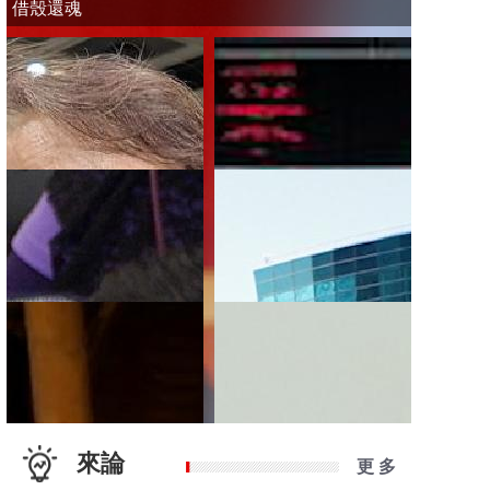
借殼還魂
來論
更 多