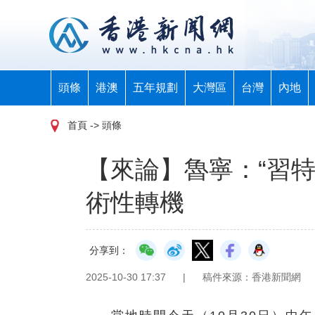
頭條
港澳
五年規劃
大灣區
台灣
內地
首頁
-> 頭條
【來論】魯寧：“習
術性轉機
分享到：
2025-10-30 17:37
|
稿件來源：香港新聞網