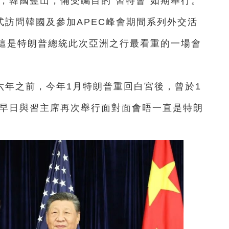
午，韓國釜山，備受矚目的“習特會”如期舉行。
式訪問韓國及參加APEC峰會期間系列外交活
這是特朗普總統此次亞洲之行最看重的一場會
六年之前，今年1月特朗普重回白宮後，曾於1
但早日與習主席再次舉行面對面會晤一直是特朗