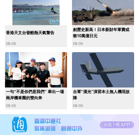
創歷史新高！日本新財年軍費或
香港天文台發酷熱天氣警告
衝10萬億日元
08-09
08-09
一句“不是你們是我們” 牽出一場
台軍“漢光”演習本土無人機現故
兩岸機車圈的雙向奔
障
08-09
08-09