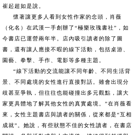
崔起超如是說。
懷著讓更多人看到女性作家的念頭，肖薇
（化名）在武漢一手創辦了“極樂玫瑰書社”，如
今書店已運營兩年半。店內吸引讀者的除了圖
書，還有讓人應接不暇的線下活動，包括桌游、
園藝、拳擊、手作、電影等多種主題。
“線下活動的交流能讓不同年齡、不同生活背
景、不同處境的女性進行直接對話。雖會出現分
歧甚至爭執，但往往也能碰撞出多元觀點，讓大
家更具體地了解其他女性的真實處境。”在肖薇看
來，女性主題書店與讀者的關係，從來都是“互相
成就”。她說，有些狀態不佳的女性讀者，在書店