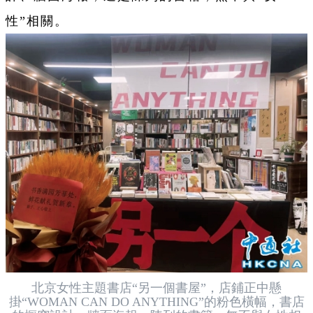
性”相關。
北京女性主題書店“另一個書屋”，店鋪正中懸
掛“WOMAN CAN DO ANYTHING”的粉色橫幅，書店