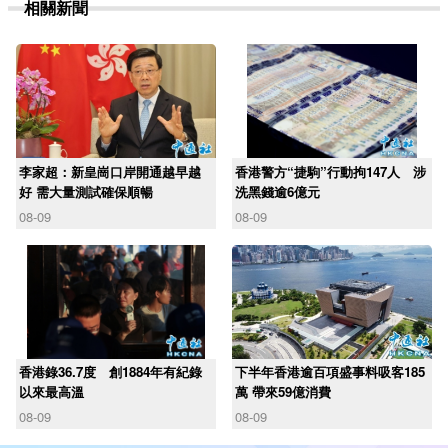
相關新聞
李家超：新皇崗口岸開通越早越
香港警方“捷駒”行動拘147人 涉
好 需大量測試確保順暢
洗黑錢逾6億元
08-09
08-09
香港錄36.7度 創1884年有紀錄
下半年香港逾百項盛事料吸客185
以來最高溫
萬 帶來59億消費
08-09
08-09