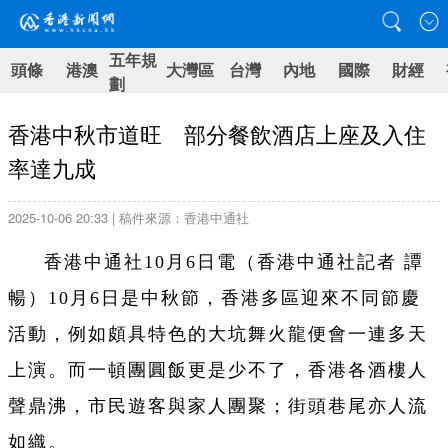
五年規
頭條
港澳
大灣區
台灣
內地
國際
財經
劃
香港中秋市道旺 部分餐飲酒店上座及入住
率達九成
2025-10-06 20:33 | 稿件來源：香港中通社
香港中通社10月6日電（香港中通社記者 譚
暢）10月6日是中秋節，香港多區迎來不同節慶
活動，例如頗具特色的大坑舞火龍便會一連多天
上演。而一頓團圓飯更是少不了，香港各酒樓人
聲鼎沸，市民遊客與家人團聚；街頭巷尾亦人流
如織。