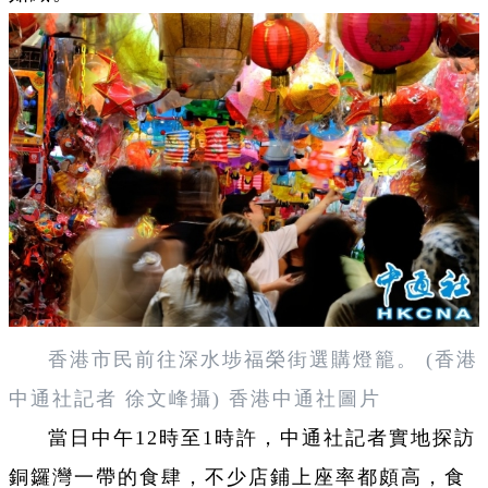
香港市民前往深水埗福榮街選購燈籠。 (香港
中通社記者 徐文峰攝) 香港中通社圖片
當日中午12時至1時許，中通社記者實地探訪
銅鑼灣一帶的食肆，不少店鋪上座率都頗高，食