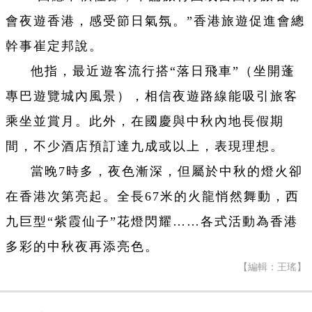
會夜遊香港，感受節日氣氛。”香港旅遊促進會總
幹事崔定邦說。
他指，最近遊客流行搭“落日飛車”（坐開蓬
專巴遊覽城內風景），相信夜遊路線能吸引旅客
乘坐並賞月。此外，在國慶與中秋內地長假期
間，不少酒店預訂達九成或以上，表現理想。
當晚7時多，夜色漸深，但屬於中秋的燈火卻
在香港次第亮起。全長67米的火龍悄然舞動，西
九巨型“紫霞仙子”花燈閃耀……各式活動為香港
多彩的中秋夜再添亮色。
【編輯：王瑤】