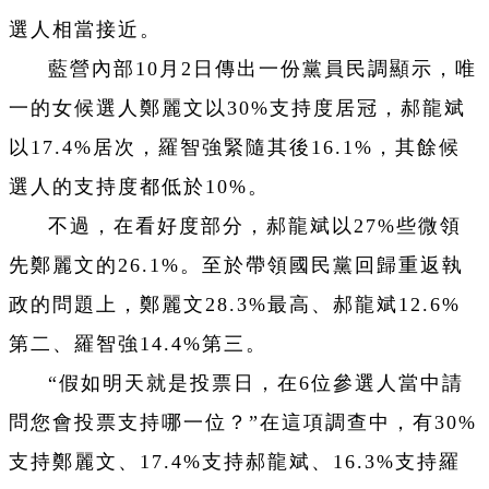
選人相當接近。
藍營內部10月2日傳出一份黨員民調顯示，唯
一的女候選人鄭麗文以30%支持度居冠，郝龍斌
以17.4%居次，羅智強緊隨其後16.1%，其餘候
選人的支持度都低於10%。
不過，在看好度部分，郝龍斌以27%些微領
先鄭麗文的26.1%。至於帶領國民黨回歸重返執
政的問題上，鄭麗文28.3%最高、郝龍斌12.6%
第二、羅智強14.4%第三。
“假如明天就是投票日，在6位參選人當中請
問您會投票支持哪一位？”在這項調查中，有30%
支持鄭麗文、17.4%支持郝龍斌、16.3%支持羅