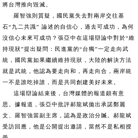
將台灣推向毀滅。
羅智強則質疑，國民黨失去對兩岸交往基
石“九二共識” 論述的自信心，過去可成功，為何
沒信心未來可成功？張亞中在這場辯論中對於“維
持現狀”提出疑問：民進黨的“台獨”一定走向武
統，國民黨如果繼續維持現狀，大陸的解決方法
就是武統，他認為要走向和，再走向合，兩岸統
一不是誰吃掉誰，而是共同創建美好未來。
這場辯論結束後，台灣媒體的報道頗有意
思。據報道，張亞中批評郝龍斌拋出承諾鄭麗
文、羅智強當副主席，認為是政治分贓。郝龍斌
受訪回應，他是公開提出邀請，當然不是私相授
受。