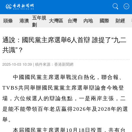
五年規
頭條
港澳
大灣區
台灣
內地
國際
財經
劃
通說：國民黨主席選舉6人首辯 誰提了“九二
共識”？
2025-10-03 10:39 | 稿件來源：香港新聞網
中國國民黨主席選舉戰況白熱化，聯合報、
TVBS共同舉辦國民黨黨主席選舉辯論會今晚登
場，六位候選人的辯論焦點，一是兩岸主張，二
是能不能帶領百年老店贏得2026年及2028年的選
舉。
本屆國民黨主席選舉10月18日投票，共有台