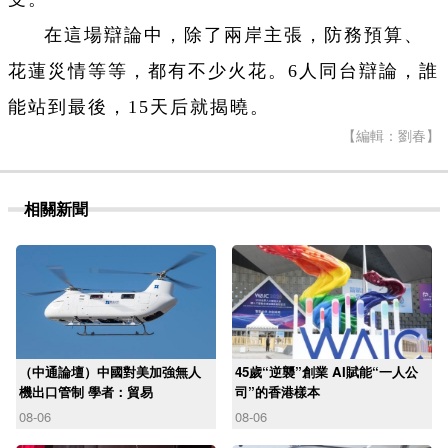
在這場辯論中，除了兩岸主張，防務預算、
花蓮災情等等，都有不少火花。6人同台辯論，誰
能站到最後，15天后就揭曉。
【編輯：劉春】
相關新聞
（中通論壇）中國對美加強無人
45歲“逆襲”創業 AI賦能“一人公
機出口管制 學者：貿易
司”的香港樣本
08-06
08-06