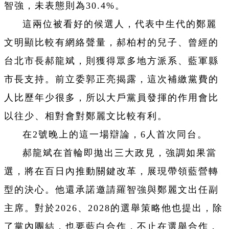
智強，未表態則為30.4%。
這兩位被看好的候選人，代表中生代的鄭麗
文明顯比較有網絡聲量，郝柏村的兒子、曾經的
台北市長郝龍斌，則獲得眾多地方派系、藍軍縣
市長支持。前立委郭正亮揭露，這次補繳黨費的
人比歷年少很多，所以大戶黨員發揮的作用會比
以往少、相對會對鄭麗文比較有利。
在2號晚上的這一場辯論，6人首次同台。
郝龍斌在首輪即拋出三大政見，強調如果當
選，將在百日內推動關鍵改革，展現帶領藍營轉
型的決心。他還承諾邀請羅智強與鄭麗文出任副
主席。對於2026、2028的選舉策略他也提出，除
了黨內團結，也要藍白合作，不止在選舉合作，