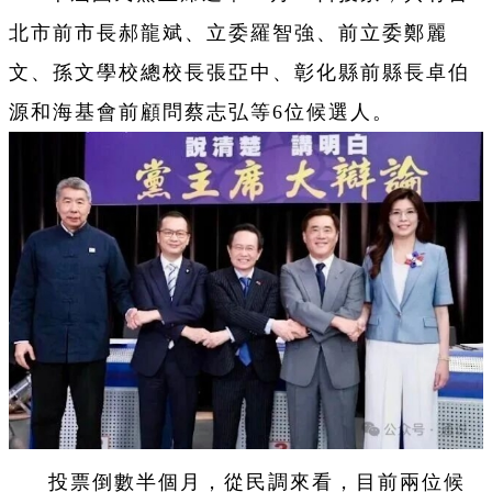
北市前市長郝龍斌、立委羅智強、前立委鄭麗
文、孫文學校總校長張亞中、彰化縣前縣長卓伯
源和海基會前顧問蔡志弘等6位候選人。
投票倒數半個月，從民調來看，目前兩位候