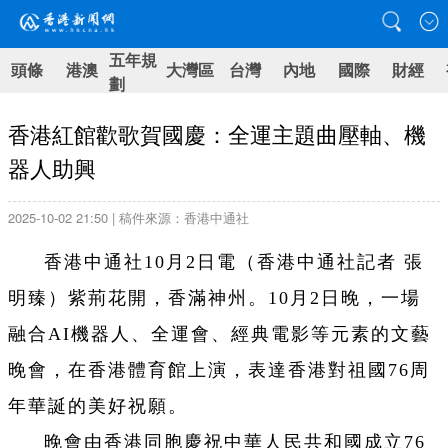
五年規
頭條
港澳
大灣區
台灣
內地
國際
財經
劃
香港紅館歡歌賀國慶：全運主題曲壓軸、機
器人助興
2025-10-02 21:50 | 稿件來源：香港中通社
香港中通社10月2日電（
香港中通社記者 張
明臻
）
紫荊花開，香滿神州。10月2日晚，一場
融合AI機器人、全運會、經典電影等元素的文藝
晚會，在香港體育館上演，表達香港對祖國76周
年華誕的美好祝願。
晚會由香港同胞慶祝中華人民共和國成立76