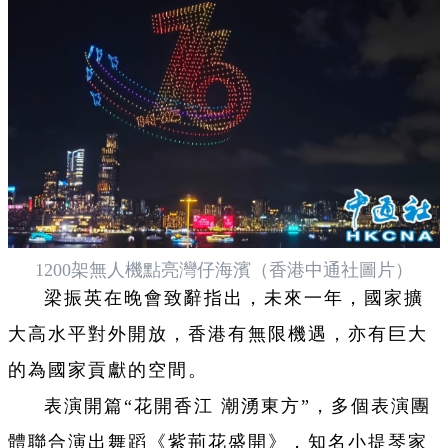
1200架無人機點亮灣仔海濱（香港中通社圖片）
梁振英在晚會致辭指出，未來一年，國家擴
大高水平對外開放，香港有無限機遇，亦有巨大
的為國家貢獻的空間。
表演開篇“花開香江 潮湧東方”，多個表演團
體聯合演出舞蹈《紫荊花盛開》，知名小提琴家