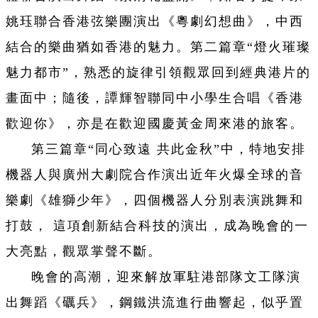
姚珏聯合香港弦樂團演出《粵劇幻想曲》，中西
結合的樂曲猶如香港的魅力。第二篇章“燈火璀璨
魅力都市”，熟悉的旋律引領觀眾回到經典港片的
畫面中；隨後，譚輝智聯同中小學生合唱《香港
歡迎你》，亦是在歡迎國慶黃金周來港的旅客。
第三篇章“同心致遠 共此金秋”中，特地安排
機器人與廣州大劇院合作演出近年火爆全球的音
樂劇《雄獅少年》，四個機器人分別表演跳舞和
打鼓， 這項創新結合科技的演出，成為晚會的一
大亮點，觀眾掌聲不斷。
晚會的高潮，迎來解放軍駐港部隊文工隊演
出舞蹈《礪兵》，鋼鐵洪流進行曲響起，似乎置