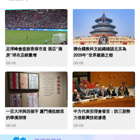
足球峰會提振香港市道 酒店“滿
聯合國教科文組織確認北京為
房”球衣店銷量增
2029年“世界建築之都
08-06
08-06
一百大洋與四個字 廈門僑批館里
中方代表安理會發言：防三股勢
的華僑深情
力借新興技術滲透
08-06
08-06