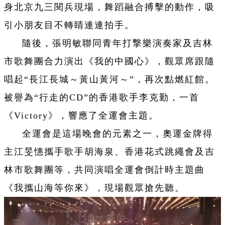
身北京九三閱兵現場，舞蹈融合搏擊的動作，吸
引小朋友目不轉睛連連拍手。
隨後，張明敏聯同青年打撃樂演奏家及吉林
市歌舞團合力演出《我的中國心》，觀眾席跟隨
唱起“長江長城～黃山黃河～”，再次點燃紅館。
被譽為“行走的CD”的香港歌手李克勤，一首
《Victory》，響應了全運會主題。
全運會是這場晚會的元素之一，奧運金牌得
主江旻憓攜手歌手胡海泉、香港花式跳繩會及吉
林市歌舞團等，共同演唱全運會倒計時主題曲
《我攜山海等你來》，現場觀眾搶先聽。