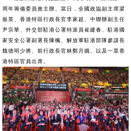
周年籌備委員會主辦。當日，全國政協副主席梁
振英、香港特區行政長官李家超、中聯辦副主任
尹宗華、外交部駐港公署特派員崔建春、駐港國
家安全公署副署長陳楓、解放軍駐港部隊參謀長
魏德明少將、前行政長官林鄭月娥、以及一眾香
港特區官員出席。