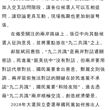
加入交叉詰問階段，讓各位候選人可以互相提
問，讓辯論更具互動，現場氛圍也更加劍拔弩
張。
在備受關注的兩岸路線上，張亞中向其餘候
選人征詢意見，並將重點放在“九二共識”之上。
郝龍斌回應指，“九二共識”是兩岸對話通關
密語，民進黨“親美抗中”沒有對話，但兩岸要用
對話代替對抗，國民黨要拿出善意。鄭麗文則強
調，兩岸當前無法對話的關鍵在於民進黨不承
認“九二共識”，國民黨要“和陸友陸”，過去憑
藉“九二共識”兩岸積極交流，創造經濟榮景。
2028年大選與立委選舉國民黨如何推出人