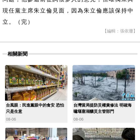
現任黨主席朱立倫見面，因為朱立倫應該保持中
立。（完）
【編輯：張依珊】
相關新聞
台風眼：民進黨眼中的食安 恐怕
台灣當局提防災權責修法 明確海
只是生意
嘯堰塞湖釀災主管部門
08-06
08-06