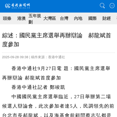
五年規
頭條
港澳
大灣區
台灣
內地
國際
財經
劃
綜述：國民黨主席選舉再辦辯論 郝龍斌首
度參加
2025-09-28 09:38 | 稿件來源：香港中通社
香港中通社9月27日電 題：國民黨主席選舉
再辦辯論 郝龍斌首度參加
香港中通社記者 鄭竣凱
中國國民黨主席選舉臨近，27日舉辦第二場
候選人辯論會，此次參加者達5人，民調領先的前
台北市長郝龍斌，以及海基會前顧問蔡志弘都是