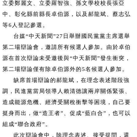
立委鄭麗文、立委羅智強、孫文學校校長張亞
中、彰化縣前縣長卓伯源，以及郝龍斌、蔡志弘
等6人登記參選。
台媒“中天新聞”27日舉辦國民黨黨主席選舉
第二場辯論會，邀請所有候選人參加。由於卓伯
源在首次辯論未受邀後與“中天新聞”發生衝突，
第二場辯論僅有除卓伯源外的5名候選人參加。
缺席首場辯論的郝龍斌，在理念表述階段強
調，民進黨當局領導人賴清德讓兩岸關係緊張、
造成能源危機、經濟受關稅衝擊等困境，自己要
挺身而出，做“造王者”、促成“藍白合”，也可以
組成“聯合政府”。
此次辯論會中，除理念表述、接受提問，還