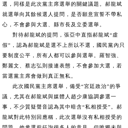
選，同樣是此次黨主席選舉的關鍵議題。郝龍斌
就選舉向其餘候選人提問，是否願意宣誓不帶私
心，不會參與大選、縣市長及立委選舉。
對待郝龍斌的提問，張亞中直指郝龍斌“虛
假”，認為郝龍斌是選不上所以不選，國民黨內只
要制度公平，所有人都可以參與選舉。羅智強、
鄭麗文、蔡志弘則接連表態，不會參加大選，若
當選黨主席會做到真正無私。
此次國民黨主席選舉，備受“宮廷政治”的爭
議，尤其在郝龍斌與媒體人趙少康協調參選一
事，不少質疑聲音認為其中暗含“私相授受”。郝
龍斌對此特別回應稱，此次選舉沒有私相授受的
問題，他參選前征詢很多人的意見，但唯獨未與