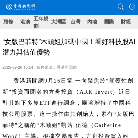
五年規
頭條
港澳
大灣區
台灣
內地
國際
財經
劃
“女版巴菲特”木頭姐加碼中國！看好科技股AI
潛力與估值優勢
2025-09-26 15:54 | 稿件來源：香港新聞網
香港新聞網9月26日電 一向聚焦於“顛覆性創
新”投資而聞名的方舟投資（ARK Invest）近日
對其旗下多隻ETF進行調倉，顯著增持了中國科
技公司股票。這一操作由其創始人，素有“女版巴
菲特”之稱的“木頭姐”凱茜·伍德（Catherine
Wood）主導。根據交易報告，方舟投資買入約