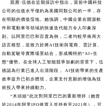
凱茜·伍德在近期採訪中指出，當前中國科技
公司的估值水平僅約為美國同類公司的一半，存
在明顯的價值窪地。她強調，中國企業在開源軟
件和電動車等領域的快速迭代能力令人印象深
刻。以阿里巴巴和百度為例，二者均較早佈局大
語言模型，並致力於將AI技術與電商、雲計算、
自動駕駛等實際場景結合，形成獨特的“AI+生
態”優勢。在全球人工智能競爭加劇的背景下，伍
德認為行業已進入出清階段， AI技術帶來的生產
效率提升已初步體現，企業支付意願的增強為技
術投入帶來持續動力。
“木頭姐”此次對阿里巴巴的重新增持（她曾
於2014年阿里IPO後買入並持有至2021年），可