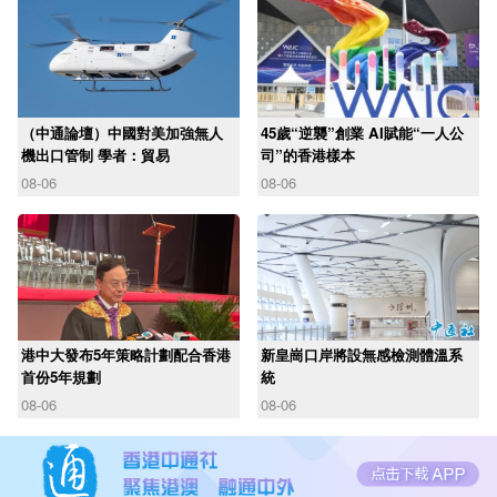
（中通論壇）中國對美加強無人
45歲“逆襲”創業 AI賦能“一人公
機出口管制 學者：貿易
司”的香港樣本
08-06
08-06
港中大發布5年策略計劃配合香港
新皇崗口岸將設無感檢測體溫系
首份5年規劃
統
08-06
08-06