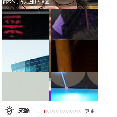
而不休，有人放眼大灣區
來論
更 多