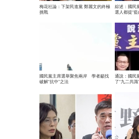
梅花社論：下架民進黨 鄭麗文的終極
綜述：國民
挑戰
選人都提“藍
國民黨主席選舉聚焦兩岸 學者籲找
通說：國民
破解“抗中”之法
了“九二共識