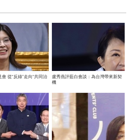
會 從“反綠”走向“共同治
盧秀燕評藍白會談：為台灣帶來新契
機