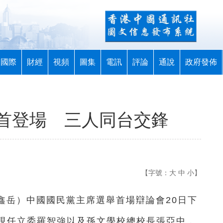
國際
財經
視頻
圖集
電訊
評論
通說
政府發佈
首登場 三人同台交鋒
【字號：
大
中
小
】
施鑫岳）中國國民黨主席選舉首場辯論會20日下
現任立委羅智強以及孫文學校總校長張亞中，