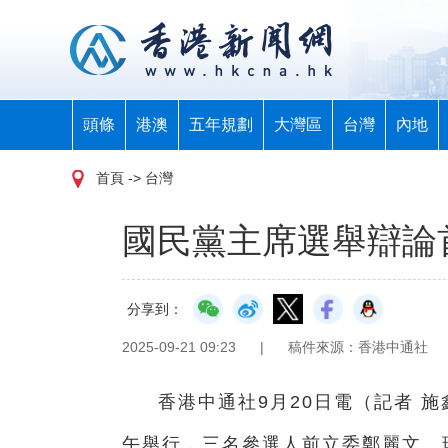
頭條
港澳
五年規劃
大灣區
台灣
內地
首頁
-> 台灣
國民黨主席選舉辯論
分享到：
2025-09-21 09:23
|
稿件來源：香港中通社
香港中通社9月20日電（記者 
午舉行，三名參選人前立委鄭麗文、