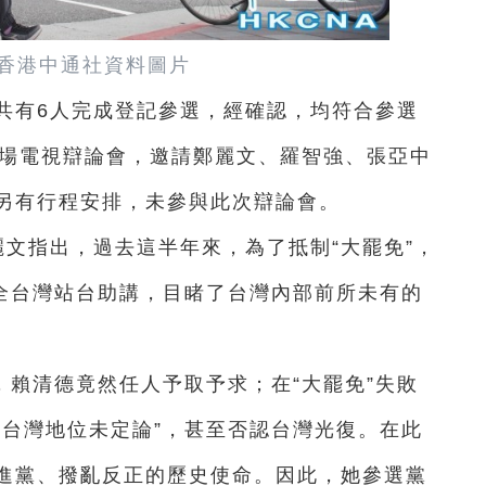
香港中通社資料圖片
共有6人完成登記參選，經確認，均符合參選
首場電視辯論會，邀請鄭麗文、羅智強、張亞中
另有行程安排，未參與此次辯論會。
麗文指出，過去這半年來，為了抵制“大罷免”，
在全台灣站台助講，目睹了台灣內部前所未有的
賴清德竟然任人予取予求；在“大罷免”失敗
“台灣地位未定論”，甚至否認台灣光復。在此
進黨、撥亂反正的歷史使命。因此，她參選黨