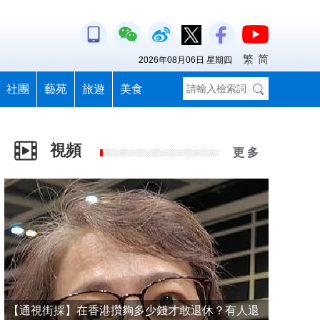
繁
简
2026年08月06日 星期四
社團
藝苑
旅遊
美食
視頻
更 多
【通視街採】在香港攢夠多少錢才敢退休？有人退