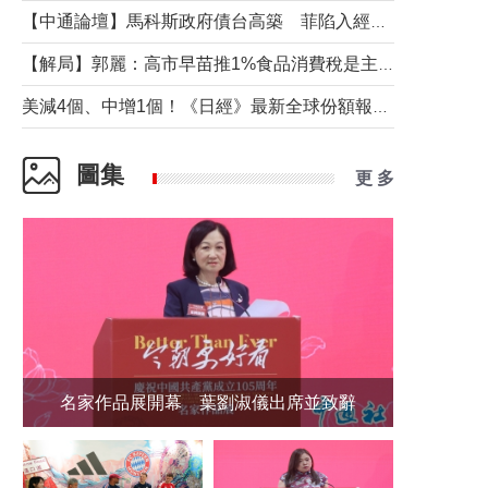
【中通論壇】馬科斯政府債台高築 菲陷入經濟困境與南海對抗惡循環？
【解局】郭麗：高市早苗推1%食品消費稅是主動作為還是被迫“飲鴆止渴”
美減4個、中增1個！《日經》最新全球份額報告透露了什麼？
圖集
更 多
名家作品展開幕 葉劉淑儀出席並致辭