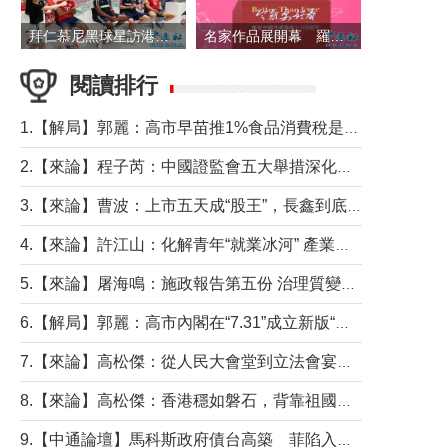
拜仁慕尼黑球星訪港 與球迷近距離互動
名家作品展開幕 羅淑佩出席並致辭
閱讀排行
1.【解局】郭麗：高市早苗推1%食品消費稅是主動作為還是被迫“飲鴆止渴”
2.【來論】程子芮：中國證監會五大舉措深化內地香港資本市場合作
3.【來論】曹波：上市五天成“股王”，長鑫到底做對什麼了？
4.【來論】許江山：化解青年“就業冰河” 產業升級與過渡支援須雙軌並行
5.【來論】屠海鳴：施政報告第五份 治理質變脈絡清
6.【解局】郭麗：高市內閣在“7.31”成立新版“特高課”意欲何為？
7.【來論】高松傑：從人民大會堂到立法會宴會廳——香港管治新範式的完整拼圖
8.【來論】高松傑：香港穩如磐石，背靠祖國才是真正的“終極護城河”
9.【中通論壇】馬科斯政府債台高築 菲陷入經濟困境與南海對抗惡循環？