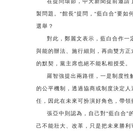
在提問環節，中天新聞提前邀請了
製問題。“館長”提問，“藍白合”要如
選舉？
對此，鄭麗文表示，藍白合作一
與能的辦法、施行細則，再由雙方正
的默契，黨主席也絕不能私相授受。
羅智強提出兩路徑，一是制度性
的公平機制，透過協商或制度決定人
任，因此在未來可扮演好角色，帶領
張亞中則認為，自己對“藍白合”
己不能壯大、改革，只是把未來勝利寄