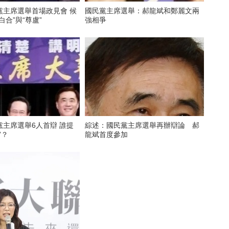
黨主席選舉首場政見會 候
國民黨主席選舉：郝龍斌和鄭麗文兩
白合”與“尊盧”
強相爭
黨主席選舉6人首辯 誰提
綜述：國民黨主席選舉再辦辯論 郝
”？
龍斌首度參加