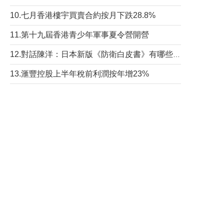
10.七月香港樓宇買賣合約按月下跌28.8%
11.第十九屆香港青少年軍事夏令營開營
12.對話陳洋：日本新版《防衛白皮書》有哪些點值得警惕？
13.滙豐控股上半年稅前利潤按年增23%