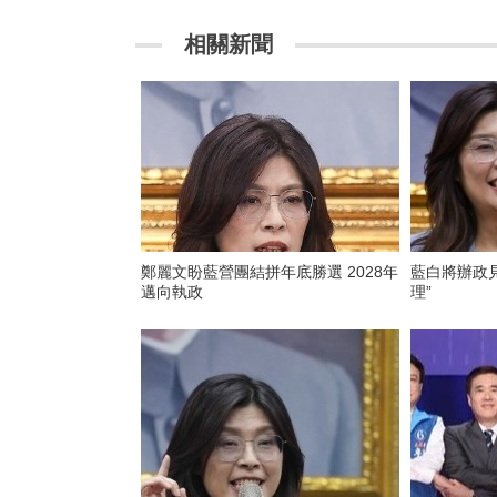
相關新聞
鄭麗文盼藍營團結拼年底勝選 2028年
藍白將辦政見
邁向執政
理”