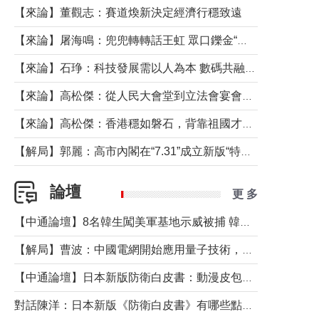
【來論】董觀志：賽道煥新決定經濟行穩致遠
【來論】屠海鳴：兜兜轉轉話王虹 眾口鑠金“一邊倒”
【來論】石琤：科技發展需以人為本 數碼共融不應讓長者放棄傳統生活方式
【來論】高松傑：從人民大會堂到立法會宴會廳——香港管治新範式的完整拼圖
【來論】高松傑：香港穩如磐石，背靠祖國才是真正的“終極護城河”
【解局】郭麗：高市內閣在“7.31”成立新版“特高課”意欲何為？
論壇
更 多
【中通論壇】8名韓生闖美軍基地示威被捕 韓國年輕人反美情緒從何而來？
【解局】曹波：中國電網開始應用量子技術，以後會不再停電嗎？
【中通論壇】日本新版防衛白皮書：動漫皮包藏不住軍國野心
對話陳洋：日本新版《防衛白皮書》有哪些點值得警惕？