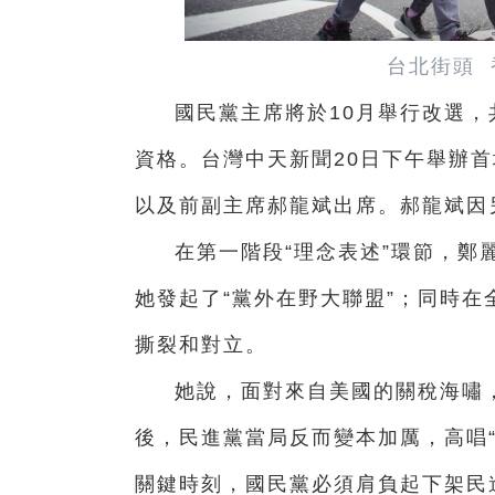
台北街頭 
國民黨主席將於10月舉行改選，
資格。台灣中天新聞20日下午舉辦
以及前副主席郝龍斌出席。郝龍斌因
在第一階段“理念表述”環節，鄭
她發起了“黨外在野大聯盟”；同時
撕裂和對立。
她說，面對來自美國的關稅海嘯，
後，民進黨當局反而變本加厲，高唱
關鍵時刻，國民黨必須肩負起下架民