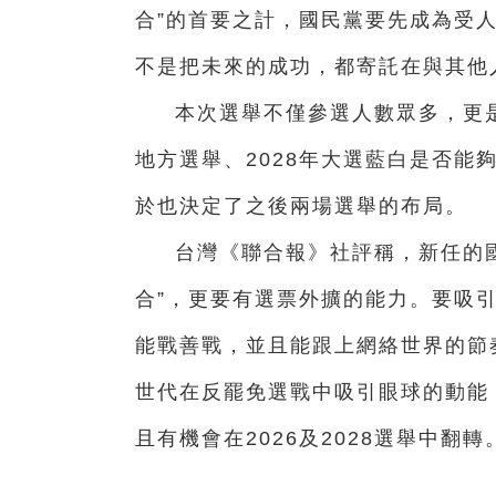
合”的首要之計，國民黨要先成為受
不是把未來的成功，都寄託在與其他
本次選舉不僅參選人數眾多，更是
地方選舉、2028年大選藍白是否能
於也決定了之後兩場選舉的布局。
台灣《聯合報》社評稱，新任的
合”，更要有選票外擴的能力。要吸
能戰善戰，並且能跟上網絡世界的節
世代在反罷免選戰中吸引眼球的動能
且有機會在2026及2028選舉中翻