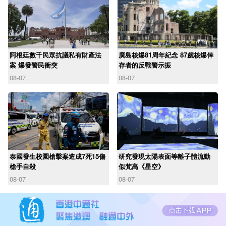
阿根廷數千民眾抗議私有財產法
廣島核爆81周年紀念 87歲核爆倖
案 爆發警民衝突
存者的反戰警示振
08-07
08-07
泰國發生校園槍擊案造成7死15傷
研究發現太陽表面等離子體流動
槍手自殺
似梵高《星空》
08-07
08-07