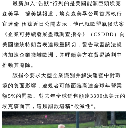
最新加入“告狀”行列的是美國能源巨頭埃克
森美孚。據美媒報道，埃克森美孚公司首席執行
官達倫·伍茲近日公開表示，他已就歐盟氣候法案
《企業可持續發展盡職調查指令》（CSDDD）向
美國總統特朗普表達嚴重關切，警告歐盟該法規
將加速企業撤離歐洲，并呼籲美方在貿易談判中
推動其廢除。
該指令要求大型企業識別并解決運營中對環
境的負面影響，違規者可能面臨高達全球年營業
額5%的罰款。對去年全球銷售額達3390億美元的
埃克森而言，這類罰款堪稱“毀滅性”。