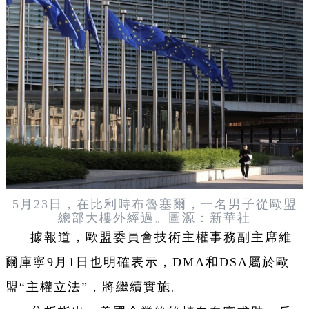
5月23日，在比利時布魯塞爾，一名男子從歐盟
總部大樓外經過。圖源：新華社
據報道，歐盟委員會技術主權事務副主席維
爾庫寧9月1日也明確表示，DMA和DSA屬於歐
盟“主權立法”，將繼續實施。