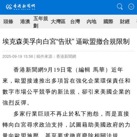
五年規
頭條
港澳
大灣區
台灣
內地
國際
財經
劃
埃克森美孚向白宮“告狀” 逼歐盟撤合規限制
2025-09-19 15:56 | 稿件來源：香港新聞網
香港新聞網9月19日電（編輯 馬華）近年
來，歐盟接連推出多項旨在強化企業環保責任和
數字市場公平競爭的新法規，卻引來美國企業的
強烈反彈。
多家行業巨頭不再止於私下抱怨，而是直接
轉向白宮尋求政治支持，試圖藉助美國政府的力
量向歐盟施壓，甚至要求徹底廢除相關法規。