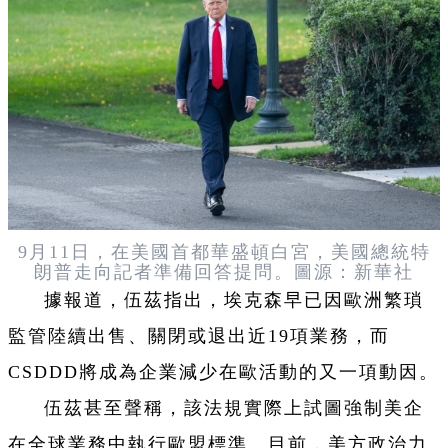
9月11日，在美國首都華盛頓白宮，美國總統特
朗普走向記者準備回答提問。圖源：新華社
據報道，伍茲指出，埃克森早已因歐洲繁瑣
監管陸續出售、關閉或退出近19項業務，而
CSDDD將成為企業減少在歐活動的又一項動因。
伍茲甚至聲稱，該法規實際上試圖強制美企
在全球業務中執行歐盟標準。目前，美方政治力