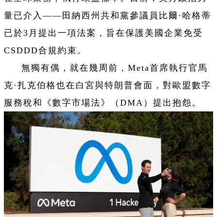
量已介入——田納西州共和黨參議員比爾·哈格蒂
已於3月提出一項法案，旨在保護美國企業免受
CSDDD合規約束。
無獨有偶，就在幾周前，Meta首席執行官馬
克·扎克伯格也在白宮與特朗普會面，對歐盟數字
服務稅和《數字市場法》（DMA）提出抱怨。