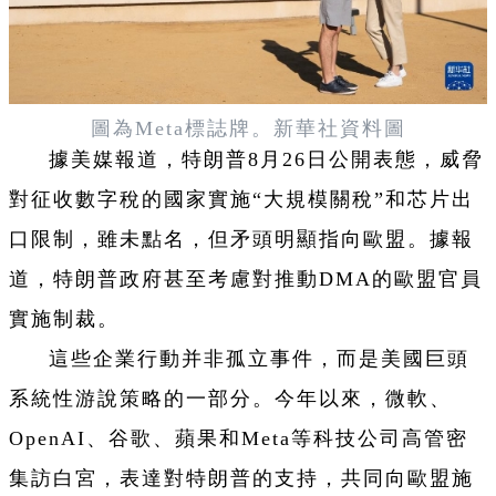
圖為
Meta
標誌牌。新華社資料圖
據美媒報道，特朗普8月26日公開表態，威脅
對征收數字稅的國家實施“大規模關稅”和芯片出
口限制，雖未點名，但矛頭明顯指向歐盟。據報
道，特朗普政府甚至考慮對推動DMA的歐盟官員
實施制裁。
這些企業行動并非孤立事件，而是美國巨頭
系統性游說策略的一部分。今年以來，微軟、
OpenAI、谷歌、蘋果和Meta等科技公司高管密
集訪白宮，表達對特朗普的支持，共同向歐盟施