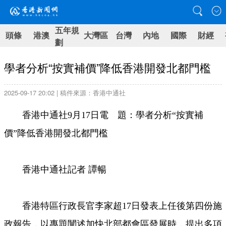
五年規
頭條
港澳
大灣區
台灣
內地
國際
財經
劃
學者分析“按實補價”降低香港開發北都門檻
2025-09-17 20:02 | 稿件來源：香港中通社
香港中通社9月17日電 題：學者分析“按實補
價”降低香港開發北都門檻
香港中通社記者 譚暢
香港特區行政長官李家超17日發表上任後第四份施
政報告，以專題闡述加快北部都會區發展時，提出多項