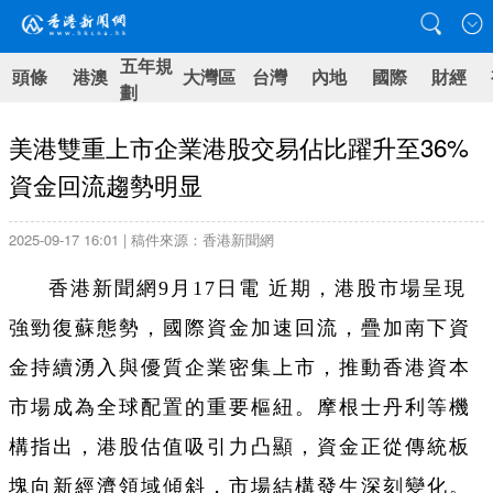
五年規
頭條
港澳
大灣區
台灣
內地
國際
財經
劃
美港雙重上市企業港股交易佔比躍升至36%
資金回流趨勢明显
2025-09-17 16:01 | 稿件來源：香港新聞網
香港新聞網9月17日電 近期，港股市場呈現
強勁復蘇態勢，國際資金加速回流，疊加南下資
金持續湧入與優質企業密集上市，推動香港資本
市場成為全球配置的重要樞紐。摩根士丹利等機
構指出，港股估值吸引力凸顯，資金正從傳統板
塊向新經濟領域傾斜，市場結構發生深刻變化。