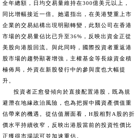
全年總額，日均交易量維持在300億美元以上，
同比增幅接近一倍。她還指出，在美港雙重上市
企業的交易結構出現明顯轉變，此類公司在香港
市場的交易量佔比已升至36%，反映出資金正從
美股向港股回流。與此同時，國際投資者重返港
股市場的趨勢顯著增強，主權基金等長線資金積
極佈局，外資在新股發行中的參與度也大幅提
升。
投資者正愈發傾向於直接配置港股，既為規
避潛在地緣政治風險，也為把握中國資產價值重
估帶來的機遇。從估值層面看，H股相對A股的折
價水平持續收窄，反映出港股當前的投資性價比
正獲得市場認可並加速重估。