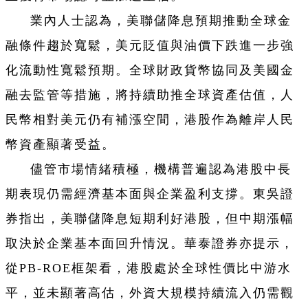
業內人士認為，美聯儲降息預期推動全球金
融條件趨於寬鬆，美元貶值與油價下跌進一步強
化流動性寬鬆預期。全球財政貨幣協同及美國金
融去監管等措施，將持續助推全球資產估值，人
民幣相對美元仍有補漲空間，港股作為離岸人民
幣資產顯著受益。
儘管市場情緒積極，機構普遍認為港股中長
期表現仍需經濟基本面與企業盈利支撐。東吳證
券指出，美聯儲降息短期利好港股，但中期漲幅
取決於企業基本面回升情況。華泰證券亦提示，
從PB-ROE框架看，港股處於全球性價比中游水
平，並未顯著高估，外資大規模持續流入仍需觀