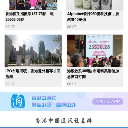
香港恒生指數漲137.75點 報
Alphabet發行250億科技債，居
25668.03點
然讓40萬億
08-07
08-07
IPO市場回暖，香港迎外籍專才回
港股收跌385點 市場料美聯儲加
流潮
息窗口打開
08-07
08-07