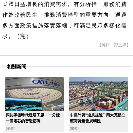
民眾日益增長的消費需求。有分析指，服務消費
作為改善民生、推動消費轉型的重要方向，通過
多方面政策措施落實落細，可滿足民眾多樣化需
求。（完）
【編輯：彭玉婷】
相關新聞
探訪寧德時代燈塔工廠 一分鐘
中國外貿“逆風提速” 四大亮點凸
一個電芯的智造密碼
顯高質量發展韌性
08-07
08-07