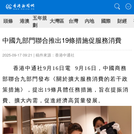
五年規
頭條
港澳
大灣區
台灣
內地
國際
財經
劃
中國九部門聯合推出19條措施促服務消費
2025-09-17 09:21 | 稿件來源：香港中通社
香港中通社9月16日電 9月16日，中國商務
部聯合九部門發布《關於擴大服務消費的若干政
策措施》，提出19條具體任務措施，旨在提振消
費、擴大內需，促進經濟高質量發展。